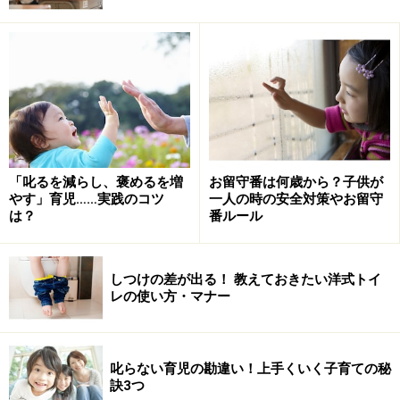
また、それが繰りかえされると、何事にも主体性がなく
なっていくでしょう。
■2、うっかりミスや事故が増える
急かされると、どうしてもケアレスミスも増えてきます。
「叱るを減らし、褒めるを増
お留守番は何歳から？子供が
「落ち着いてすればいいよ」と声をかけてあげましょう
やす」育児……実践のコツ
一人の時の安全対策やお留守
は？
番ルール
いつも急かされると、注意力散漫となり、ケアレスミス
も多くなるでしょう。
しつけの差が出る！ 教えておきたい洋式トイ
レの使い方・マナー
問題をきちんと読まず、解答方法を間違う、慌てて扉を
閉めて指を挟む、急いで道路を渡り交通事故に遭うな
ど、急かされ、慌てることによって、ケアレスミスを引
叱らない育児の勘違い！上手くいく子育ての秘
き起こすことが増えるでしょう。
訣3つ