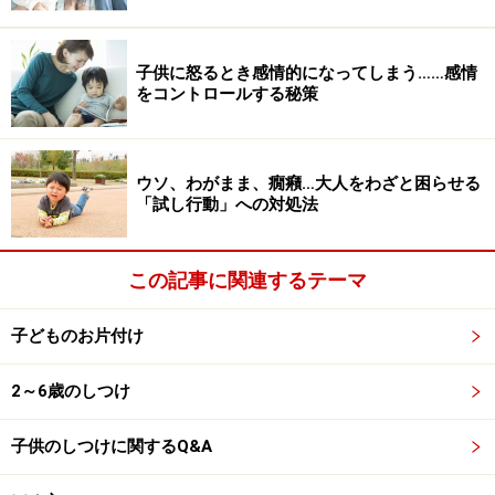
■3、物事の取り組みが雑になる
ゆっくり、丁寧に取り組んでいると「遅い」と言われる
子供に怒るとき感情的になってしまう……感情
をコントロールする秘策
のですから、当然その作業や取り組みが雑になり、物の
取り扱い方も乱暴になってくるでしょう。
ウソ、わがまま、癇癪…大人をわざと困らせる
■4、相手を待つことができなくなる
「試し行動」への対処法
子どもの性格や人格形成には親の日常の生活態度が大き
く影響します。ですので親がいつも「早く！」「急い
この記事に関連するテーマ
で！」を口癖のように言っていると、子どもも友達を待
てなかったり、相手に対し、急ぐことを要求するように
子どものお片付け
なってきます。
2～6歳のしつけ
すると、適切な友人関係を保つことが難しくなることも
あるでしょう。
子供のしつけに関するQ&A