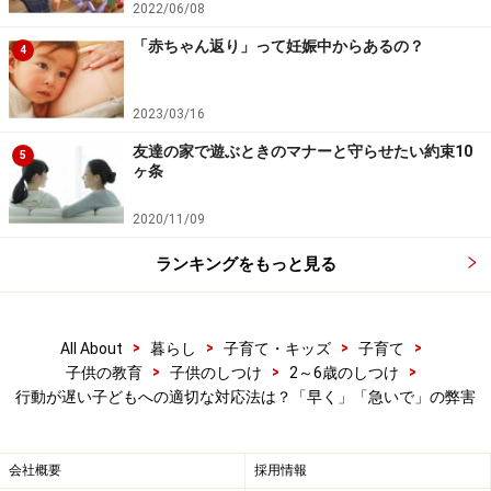
2022/06/08
害があるのですが、実生活で子どもの行動が遅いと、小
学校や幼稚園に遅刻する、約束の時間に間に合わない、
「赤ちゃん返り」って妊娠中からあるの？
4
ダラダラといつまでも作業が終わらないなど、支障も出
てきます。そのため親としては言わずにおられないこと
2023/03/16
もあるでしょう。
友達の家で遊ぶときのマナーと守らせたい約束10
5
ヶ条
では次に、どのように伝えればよいのか説明します。
2020/11/09
ランキングをもっと見る
子どもの行動が早くなる！伝わる言い方3つ
のステップ
>
>
>
>
All About
暮らし
子育て・キッズ
子育て
>
>
>
子供の教育
子供のしつけ
2～6歳のしつけ
■ステップ1、早くしなければならない理由を一緒に言う
行動が遅い子どもへの適切な対応法は？「早く」「急いで」の弊害
ただ「早く！」「急いで！」の単語だけでなく、何故早
くしなければならないか、その理由も一緒に説明しなが
会社概要
採用情報
ら、言いましょう。