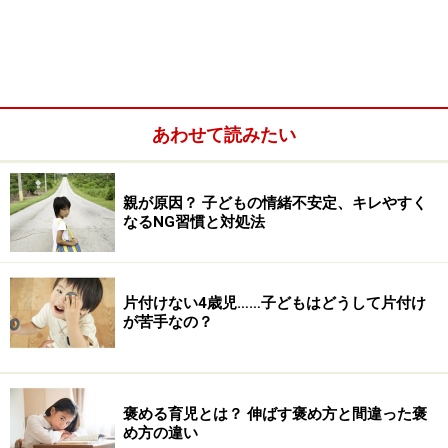
あわせて読みたい
「早く」「急いで」の口癖が子どもに与え
る4つの弊害
■1、自分で考えないようになる
親が原因？ 子どもの情緒不安定、キレやすく
なるNG習慣と対処法
自分なりに考え、行動しようとしても、「早く」「急い
で」と言われることで、子どもは考える余裕を失うでし
ょう。
片付けない4歳児……子どもはどうして片付け
が苦手なの？
とりあえず、親に急かされている行動を終わらせること
のみを考えます。ですので、学習なども落ち着いて取り
組めず、考えることが苦手になってきます。
褒める育児とは？ 伸ばす褒め方と間違った褒
め方の違い