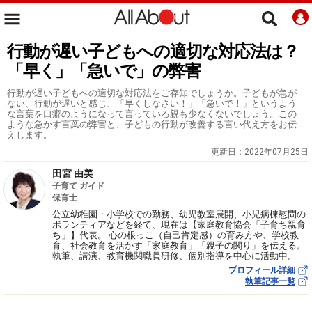
行動が遅い子どもへの適切な対応法は？
「早く」「急いで」の弊害
行動が遅い子どもへの適切な対応法をご存知でしょうか。子どもが急が
ない、行動が遅いと感じ、「早くしなさい！」「急いで！」というよう
な言葉を口癖のようになって言っている親も少なくないでしょう。この
ような急かす言葉の弊害と、子どもの行動が改善する言い代え方をお伝
えします。
更新日：
2022年07月25日
田宮 由美
子育て ガイド
保育士
公立幼稚園・小学校での勤務、幼児教室展開、小児病棟慰問の
ボランティアなどを経て、現在は【家庭教育協会「子育ち親育
ち」】代表。 心の根っこ（自己肯定感）の育み方や、学校教
育、社会教育を活かす「家庭教育」「親子の関り」を伝える。
執筆、講演、教育機関職員研修、個別指導を中心に活動中。
プロフィール詳細
執筆記事一覧