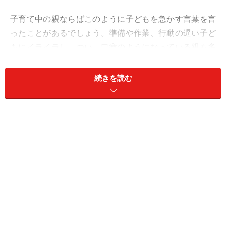
子育て中の親ならばこのように子どもを急かす言葉を言
ったことがあるでしょう。準備や作業、行動の遅い子ど
もにイライラし、つい、口癖のようになっている親も多
くいるのではないでしょうか。
続きを読む
ですがこのような言葉は、あまり効果がないだけでな
く、弊害もあります。子どもを急かす言葉の弊害と、行
動を早くするようになる伝え方の説明をします。