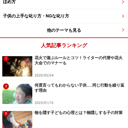
ほめ方
「今、ここで」発生している問題にじっく
子供の上手な叱り方・NGな叱り方
り取り組めなくなる
他のテーマも見る
アメリカの精神科医、エリックバーン（Eric Berne）は、
子どもを急かす言葉「急げ！」（Hurry Up）を「駆り立
人気記事ランキング
てる言葉」ドライバー（Drivers）のひとつとし、子ども
花火で遊ぶルールとコツ！ライターの代替や花火
の後の人生に大きな影響を与えると言っています。
1
大会でのマナーも
急かされるメッセージにより、子どもは常に「今、ここ
2020/05/04
で」発生している問題の解決に落ち着いて取り組めず、
何度言ってもわからない子供……同じ行動を繰り返
2
す理由
実際には何をどう早くすれば良いのか、あまり理解され
ない状態のまま、セカセカと後の人生も過ごすと言うの
2023/01/10
です。
物を隠す子どもの心理とは？物隠しする子の対策
3
このように、「早く」「急いで」という言葉は多くの弊