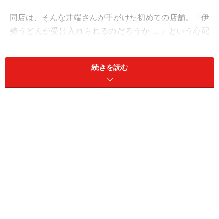
同店は、そんな井端さんが手がけた初めての店舗。「伊
勢うどんが受け入れられるのだろうか……」という心配
は、フタを開けた途端に吹き飛びました。連日大盛況
で、多い日は1日に500杯！ 伊勢に行ったことがある人
続きを読む
もない人も、やわらかい食感とたまり醤油の香りに身を
ゆだねて、伊勢に想いを馳せています。
しかし、本人も言うように、2012年に（出店を決めたの
はさらに数年前）渋谷の最先端スポットで伊勢うどんの
店を立ち上げるというのは、かなり大胆で、失礼ながら
むしろ無謀と言ってもいいチャレンジです。
「いやあ、周囲には反対されまくりましたね。でも、自
分の店をやるなら、大好きな生まれ故郷の三重県の味で
勝負したい。ずっとそう思ってきましたから。東京でも