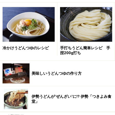
こと。
当店のイチオシ！ 三重の魅力が幅広く味わえる「伊勢うど
んの膳」
冷かけうどんつゆのレシピ
手打ちうどん簡単レシピ 手
捏200g打ち
サッパリもちもちの「冷製サラダうどん」
いちばんの人気メニューは「伊勢うどんの膳」（1590
美味しいうどんつゆの作り方
円）。三重のさまざまな味を同時に楽しめます。ほかに
「和風カレー肉うどんの膳」（1990円）なども。
伊勢うどんが"ぜんざい"に!? 伊勢「つきよみ食
堂」
伊勢うどんの麺を使った新しいメニューの開発にも意欲
的で、夏場はヘルシーでサッパリした味わいの「冷製サ