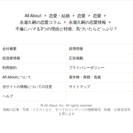
>
>
>
>
もし、このタイプの不倫に陥ってしまった時はどうすれ
All About
恋愛・結婚
恋愛
恋愛
>
>
永瀬久嗣の恋愛コラム
永瀬久嗣の恋愛情報
ばよいのでしょうか？ 2人の関係を、肉体的関係を越え
不倫にハマる3つの理由と特徴。気づいたらどっぷり？
た、こころのつながり重視のプラトニックな関係へ変え
ていくことが望まれます。
会社概要
採用情報
そうすることで、友だちとして周囲に気兼ねなく付き合
投資家情報
広告掲載
っていく事が可能になるかもしれません。
利用規約
プライバシーポリシー
All Aboutについて
著作権・商標・免責
【関連記事】
当サイトの情報についての注意
サイトマップ
ダブル不倫にハマる心理とは？不倫の始まり・特
ヘルプ
徴・やめるコツ
© All About, Inc. All rights reserved.
掲載の記事・写真・イラストなど、すべてのコンテンツの無断複写・転載・公衆送信等
家庭円満でなぜ不倫をするのか？既婚者男性の心理
を禁じます
とは
「エア恋愛」にハマる女性たちの「喜びと虚しさ」