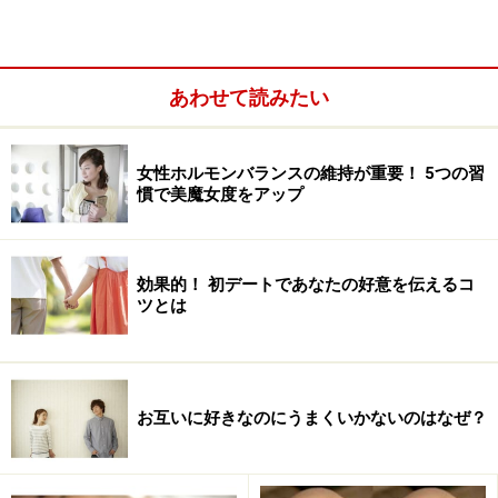
不倫にはコントロール出来る場合と出来ない場合がある？
あわせて読みたい
肉体的な理由は、かつては男性特有のものと考えられて
きましたが、社会がオープンになるにつれ、女性にも多
女性ホルモンバランスの維持が重要！ 5つの習
く見られるようになっています。これは、端的に言え
慣で美魔女度をアップ
ば、性欲消化不良。つまりは、配偶者とのセックスだけ
では飽き足らないというパターン。この世の中には、宿
命的にエネルギーが強い人がいますが、こうした人は常
効果的！ 初デートであなたの好意を伝えるコ
ツとは
に人より多くのエネルギーを消化する必要があるので、
ついつい配偶者以外の人と関係を持つことに。不倫をす
るには多大なエネルギーが必要なので、不倫は、エネル
ギーを消化するにはもってこいのアクションと言えま
お互いに好きなのにうまくいかないのはなぜ？
す。