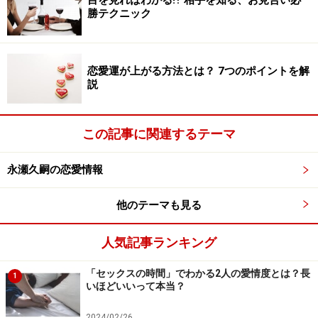
目を見ればわかる⁉ 相手を知る、お見合い必
展するほど深みにはまることはなさそうです。ある意
勝テクニック
味、自分自身でコントロール可能な不倫パターンと言え
るでしょう。
恋愛運が上がる方法とは？ 7つのポイントを解
説
不倫にハマる人3.宿命から離れられない不
倫もある？
この記事に関連するテーマ
永瀬久嗣の恋愛情報
不倫関係にも「運命」はあるの？
他のテーマも見る
3番目の理由として上げられるのは、不倫関係にスピリ
チュアルな意味が隠されている場合です。この不倫パタ
人気記事ランキング
ーンは、少し見極め方が難しいのですが、あなたが、あ
「セックスの時間」でわかる2人の愛情度とは？長
なたの宿命の配偶者像にマッチしない人と結婚してしま
1
いほどいいって本当？
った場合におきる可能性の高い不倫です。
2024/02/26