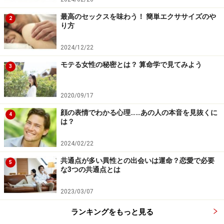
結婚して、相手にとりたてて大きな不満がないのでけれ
最高のセックスを味わう！ 簡単エクササイズのや
2
り方
ども、「なんだかしっくりこない」あるいは、「結婚し
た途端に運気が下降してきた気がする」
2024/12/22
モテる女性の秘密とは？ 算命学で見てみよう
3
こんな、曖昧模糊とした気持ちを抱き続けながら、結婚
生活を続けている人が、もし、宿命の相手に遭遇してし
2020/09/17
まったとしたら？頭の中では良くないとわかっていて
も、こころでは、どんどん相手に魅かれていってしまい
顔の表情でわかる心理……あの人の本音を見抜くに
4
は？
ます。
2024/02/22
お互いを結びつけた見えない宿命の糸が理性の壁をすり
共通点が多い異性との出会いは運命？恋愛で必要
5
抜けてしまいます。当の本人たちにしてみれば、この関
な3つの共通点とは
係は、もはや不倫ではなく、純愛と言えるかもしれませ
2023/03/07
ん。それだけに、辛い思いもひとしお。こういった不倫
を経験する人は、もしかしたら、神から課せられた試練
ランキングをもっと見る
を味わっているのかも……。