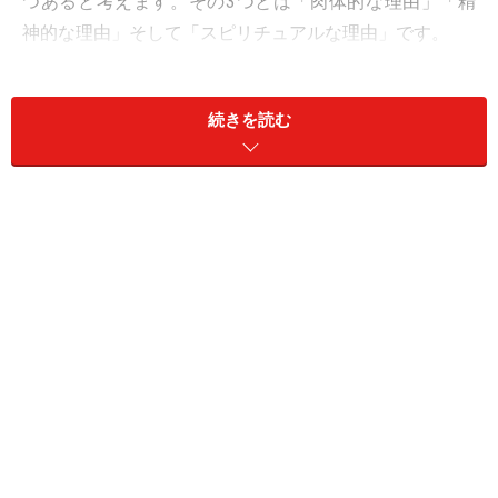
つあると考えます。その3つとは「肉体的な理由」「精
神的な理由」そして「スピリチュアルな理由」です。
＜目次＞
続きを読む
不倫にハマる人1.エネルギー満々の人は不倫にはま
りやすい？
不倫にハマる人2.満たされないこころを不倫で満た
す？
不倫にハマる人3.宿命から離れられない不倫もあ
る？
不倫にハマる人1.エネルギー満々の人は不
倫にはまりやすい？