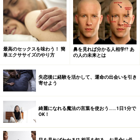
不倫にハマる人2.満たされないこころを不
倫で満たす？
2つ目の精神的な理由とは、満たされない自尊心。これ
は、配偶者から大切されていると感じられなくなった
り、自分の存在価値が認められなくなってしまう時に人
最高のセックスを味わう！ 簡
鼻を見れば分かる人相学⁉ あ
は不倫関係に引き寄せられるということです。少しパタ
単エクササイズのやり方
の人の未来とは
ーンは異なりますが「このままずっと家事と子育てに終
われて、いつの間にか年をとって、それで私の人生は終
失恋後に経験を活かして、運命の出会いを引き
わり？」こんな気持ちから不倫に走る女性が沢山存在し
寄せよう
ます。こういう気持ちになってしまうのも、ある意味、
自分自身の女性としての自尊心が揺らいでいる証拠に他
なりません。
綺麗になれる魔法の言葉を使おう……1日1分で
OK！
以上の2つが理由の不倫であれば、解決方法はある程度
はっきりしているので、後でいろいろと面倒な問題に発