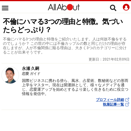
不倫にハマる3つの理由と特徴。気づい
たらどっぷり？
不倫にハマる3つの理由と特徴をご紹介いたします。人は何故不倫をする
のでしょうか？ この世の中には不倫カップルの数と同じだけの理由が存
在しますが、人が不倫関係に陥る理由は、大きく3つのカテゴリーに分け
ることが出来そうです。
更新日：
2021年02月09日
永瀬 久嗣
恋愛 ガイド
国際ビジネスに携わる傍ら、風水、占星術、数秘術などの形而
上学をマスター。現在は開運師として、様々なメディアを通
じ、恋愛運アップを始めとするより楽しく生きるために役立つ
情報を発信中。
プロフィール詳細
執筆記事一覧