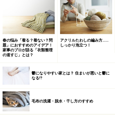
客観視して見えてきた忙しい私なりの5つの
家事ルール
まず、自分の1日の時間の使い方、1週間の時間の使い
春の悩み「着る？着ない？問
アクリルたわしの編み方……
方、仕事の仕方、家事の仕方など。今までは、自分の事
題」におすすめのアイデア！
しっかり泡立つ！
家事のプロが語る「衣類整理
なので普通だと思ってやっていたことなのでが、ちょっ
の道すじ」とは？
とだけ私なりのルールがありました。
鬱になりやすい家とは？ 住まいが悪いと鬱に
時間の無駄使いをしないように、行動する前に段取
なる⁉
りを考えてから手を動かす
優先順位の高いものから手をつけ、それと一緒にや
ると効率が良い優先順位の低いものも一緒に片付け
毛布の洗濯・脱水・干し方のすすめ
てしまう
自分ひとりで抱えない