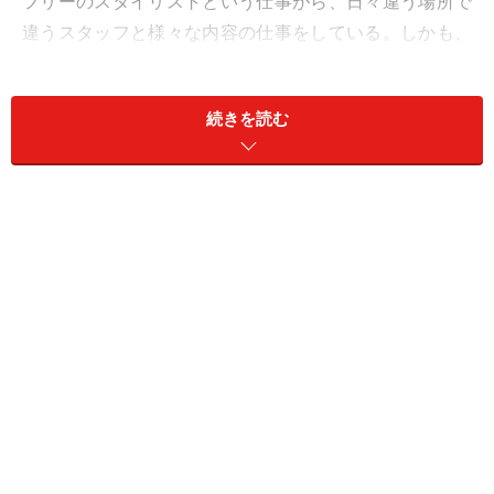
フリーのスタイリストという仕事がら、日々違う場所で
違うスタッフと様々な内容の仕事をしている。しかも、
スタイリストの仕事以外にも、料理教室やケータリング
などの仕事も。はたから見ていると、私は常に忙しく飛
続きを読む
び回ってる印象のようです。（確かに飛び回ってはいる
のですが・笑）そして、家に帰ると4年生の長女を筆頭
に3歳の次女まで3つ違いの3人の子供のママでもあるの
で、周りの人はみんな「どうやって、その仕事量をこな
し、子育てもして家事も……？」と疑問に思うようです。
影武者がいるだとか、江口さんだけ1日48時間なので
は、なんてことを冗談交じりに言う人も沢山います。残
念ながら、影武者も居なければ、皆さんと同じ1日は24
時間です。でも、あまりにも同じ事を言われ、質問をさ
れるので、ちょっとそのことについて考えてみました。