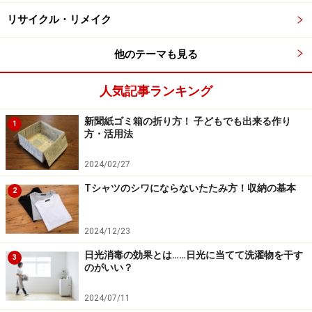
（優先順位高め）明日の朝食やお弁当のおかずも途中ま
リサイクル・リメイク
で準備（優先準備低め）や、ストックが切れた調味料を
買う時に（優先順位高め）一緒に配達してもらえる重い
他のテーマも見る
物（優先順位低め）を注文する。子供が散らかしたおも
人気記事ランキング
ちゃや絵本を片付けながら（優先順位高め）そろそろ処
分するものは無いかチェックして（優先順位低め）処分
新聞紙ゴミ箱の折り方！ 子どもでも出来る作り
1
する。
方・活用法
2024/02/27
3は、夫や子供に上手に家事を手伝ってもらうようにし
Tシャツのシワにならないたたみ方！収納の基本
ています。子供たちには「はい、これお願いね～」「こ
2
れは、○○ちゃんの担当ねっ！」と声をかけ、夫には「洗
濯と掃除どっちが良い？」「ご飯つくるのと片付けるの
2024/12/23
どっちが良い？」と手伝ってもらうことが前提の会話に
日光消毒の効果とは……日光に当てて洗濯物を干す
3
しちゃいます。
のがいい？
2024/07/11
4は、ちょっと早めに考えて段取りをしていたら、お店