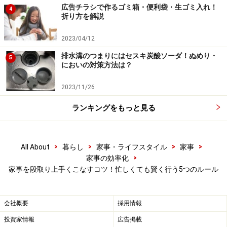
広告チラシで作るゴミ箱・便利袋・生ゴミ入れ！
に行くのが1回で済んだり、面倒な作業が1回で済んだり
4
折り方を解説
します。だから、なるべく早め早めに考えて行動するの
はベターなタイミングで。
2023/04/12
排水溝のつまりにはセスキ炭酸ソーダ！ぬめり・
5
においの対策方法は？
5は、まず、気軽にできる事として、食材は宅配を利用
しています。生協や産地直送で注文したり、毎月必ず届
2023/11/26
いて欲しい物はそのように登録しています。仕事での買
ランキングをもっと見る
い物も最近はネットスーパーを利用して、重い物を運ぶ
手間と時間をカットしているので、撮影が続いても、食
材の調達に走り回ることもありません。
>
>
>
>
All About
暮らし
家事・ライフスタイル
家事
>
家事の効率化
しかも、私が利用しているサミットのネットスーパーだ
家事を段取り上手くこなすコツ！忙しくても賢く行う5つのルール
と、2日前から注文ができるので、幾つかの案件の注文
を配達日違いで注文しておけるので、ここでも時間をカ
会社概要
採用情報
ット。2の優先順位の高い物と低い物とのセット、早め
投資家情報
広告掲載
に考えて行動するにもつながる行動です。クリーニング