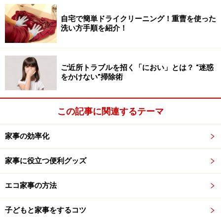
早め早めに計画を立てて段取りする
自宅で簡単ドライクリーニング！重曹を使った
洗い方手順を紹介！
便利なサービスを上手に取り入れる
1に関しては、やる事が多い時ほど手当り次第に手をつ
ご近所トラブルを招く「におい」とは？ “迷惑
をかけない”掃除術
けてしまいがちなのですがスムーズに作業が進むように
手をつける順番などを考えます。忙しいのでわざわざそ
の時間を取ることはしませんが、歯磨きしながら朝の家
この記事に関連するテーマ
事の段取りを考えたり、帰宅後の段取りは帰りの電車の
中で考えます。お風呂に入っている時に翌日の段取りを
家事の効率化
考えたりもします。ちょっと考えてから行動すると、自
家事に役立つ便利グッズ
然と料理は一番時間がかかるものから手を付けるし、二
度手間にならないように掃除は高いところから始めるな
エコ家事の方法
どになります。
子どもと家事をするコツ
2の例としては、帰宅後慌てて今晩の夕飯を作りながら