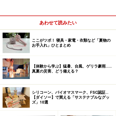
あわせて読みたい
ここがツボ！ 寝具・家電・衣類など「夏物の
お手入れ」ひとまとめ
【体験から学ぶ】猛暑、台風、ゲリラ豪雨……
真夏の災害、どう備える？
＜目次＞
シリコーン、バイオマスマーク、FSC認証…
客観視して見えてきた忙しい私なりの5つの家事ルール
【ダイソー】で買える「サステナブルなグッ
ズ」10選
家事代行サービスも一つの手