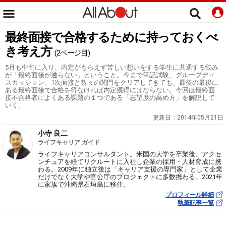
最終面接で合格するために持っておくべ
き考え方
(2ページ目)
5月も中旬に入り、内定がもらえず苦しい想いをする学生に共通する悩み
が「最終面接が通らない」ということ。今まで筆記試験、グループディ
スカッション、1次面接と数々の関門をクリアしてきても、最後の最後に
ある最終面接で合格を得なければ内定獲得にはならない。今回は最終面
接不合格者によくある課題の１つである「志望度の高め方」を解説して
いく。
更新日：
2014年05月21日
小寺 良二
ライフキャリア ガイド
ライフキャリアコンサルタント。米国の大学を卒業後、アクセ
ンチュアを経てリクルートに入社し企業の採用・人材育成に携
わる。2009年に独立後は「キャリア支援の専門家」として企業
だけでなく大学や官公庁のプロジェクトに多数携わる。2021年
に家族で沖縄県石垣島に移住。
プロフィール詳細
執筆記事一覧