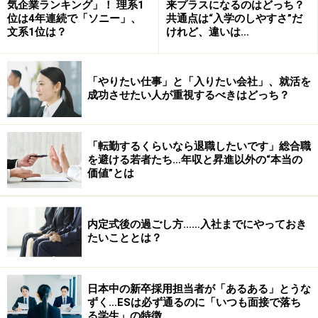
気企業ランキング」！ 理系1
来プラスになるのはどっち？
位は4年連続で「ソニー」、
共通点は“入学のしやすさ”だ
文系1位は？
けれど、違いは…
「やりたい仕事」と「入りたい会社」、就活を
成功させたい人が重視するべきはどっち？
「転勤するくらいなら退職したいです」総合職
を避ける若者たち…年収と昇進以外の“本当の
価値”とは
内定式後の過ごし方……入社までにやっておき
たいこととは？
日本中の新卒採用担当者が「あるある」とうな
ずく…ESは必ず通るのに「いつも面接で落ち
る学生」の特徴