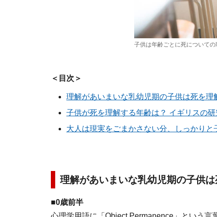
子供は年齢ごとに死についての
＜目次＞
理解があいまいな乳幼児期の子供は死を理
子供が死を理解する年齢は？ イギリスの
大人は現実をごまかさない分、しっかりと
理解があいまいな乳幼児期の子供は
■0歳前半
心理学用語に「Object Permanence」