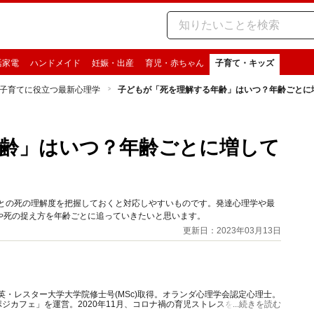
活家電
ハンドメイド
妊娠・出産
育児・赤ちゃん
子育て・キッズ
子育てに役立つ最新心理学
子どもが「死を理解する年齢」はいつ？年齢ごとに
齢」はいつ？年齢ごとに増して
ごとの死の理解度を把握しておくと対応しやすいものです。発達心理学や最
や死の捉え方を年齢ごとに追っていきたいと思います。
更新日：2023年03月13日
｜英・レスター大学大学院修士号(MSc)取得。オランダ心理学会認定心理士。
ジカフェ」を運営。2020年11月、コロナ禍の育児ストレスを懸念し、マ
...続きを読む