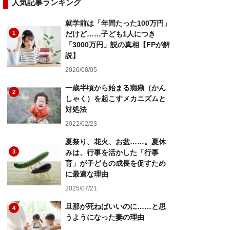
人気記事ランキング
就学前は「年間たった100万円」
1
だけど……子ども1人につき
「3000万円」説の真相【FPが解
説】
2026/08/05
一歳半頃から始まる癇癪（かん
2
しゃく）を起こすメカニズムと
対処法
2022/02/23
夏祭り、花火、お盆……。夏休
3
みは、行事を活かした「行事
育」が子どもの成長を促すため
に最適な理由
2025/07/21
旦那が死ねばいいのに……と思
4
うようになった妻の理由