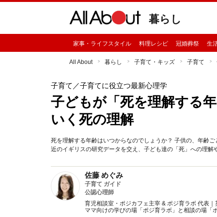
暮らし
家事・ライフスタイル
料理レシピ
冠婚葬祭
生
All About
暮らし
子育て・キッズ
子育て
子育て
／子育てに役立つ最新心理学
子どもが「死を理解する年
いく死の理解
死を理解する年齢はいつからなのでしょうか？ 子供の、年齢
近のイギリスの研究データを交え、子ども達の「死」への理解
佐藤 めぐみ
子育て ガイド
公認心理師
育児相談室・ポジカフェ主宰 & ポジ育ラボ 代表
ママ向けの学びの場「ポジ育ラボ」と相談の場「ポ