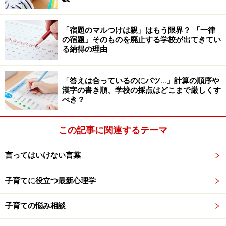
となっています。
「宿題のマルつけは親」はもう限界？ 「一律
の宿題」そのものを廃止する学校が出てきてい
またネグレクトは、子ども以外にも、高齢者、しょうが
る納得の理由
い者の介護や養育、保護、ペットの世話を怠る場合にも
使われますが、
子どもに対して行われるネグレクトを
「答えは合っているのにバツ…」計算の順序や
「育児放棄」
といい、一般的にネグレクトといえば、育
漢字の書き順、学校の採点はどこまで厳しくす
児放棄を指して言われることが多いようです。
べき？
この記事に関連するテーマ
育児放棄も問題だが、行き過ぎた完璧主義
の子育てもNG！
言ってはいけない言葉
子育てに役立つ最新心理学
子育ての悩み相談