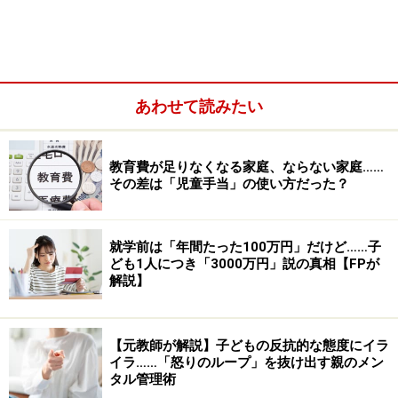
NG！
子どもへの愛情3つの分類
「支援の愛」が不足すると、ネグレクトや育児放棄へ
「理解の愛」が不足すると、行き過ぎた完璧主義の子育
あわせて読みたい
て
教育費が足りなくなる家庭、ならない家庭……
その差は「児童手当」の使い方だった？
就学前は「年間たった100万円」だけど……子
ども1人につき「3000万円」説の真相【FPが
解説】
【元教師が解説】子どもの反抗的な態度にイラ
イラ……「怒りのループ」を抜け出す親のメン
タル管理術
「自分への愛」の不足は、完璧主義の目安に