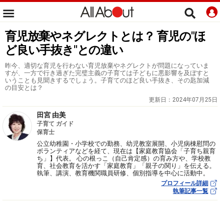
育児放棄やネグレクトとは？ 育児の"ほ
ど良い手抜き"との違い
昨今、適切な育児を行わない育児放棄やネグレクトが問題になっていま
すが、一方で行き過ぎた完璧主義の子育ては子どもに悪影響を及ぼすと
いうことも見聞きするでしょう。子育てのほど良い手抜き、その匙加減
の目安とは？
更新日：
2024年07月25日
田宮 由美
子育て ガイド
保育士
公立幼稚園・小学校での勤務、幼児教室展開、小児病棟慰問の
ボランティアなどを経て、現在は【家庭教育協会「子育ち親育
ち」】代表。 心の根っこ（自己肯定感）の育み方や、学校教
育、社会教育を活かす「家庭教育」「親子の関り」を伝える。
執筆、講演、教育機関職員研修、個別指導を中心に活動中。
プロフィール詳細
執筆記事一覧