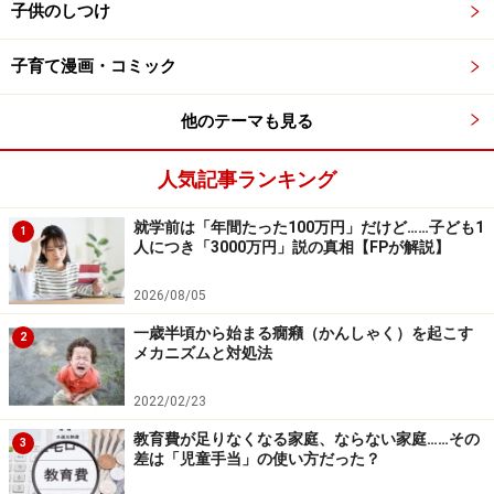
子供のしつけ
行き過ぎた完璧主義の子育てとは、何事にも子どもに高い成
果を求める子育てのことです。一見これは、良いようにも感
子育て漫画・コミック
じますが、行き過ぎると、悪影響を及ぼします
行き過ぎた完璧主義の子育てとは、
何事にも子どもに高
他のテーマも見る
い成果を求める子育て
のことです。一見これは、良いよ
うにも感じますが、行き過ぎると、子どもはどれだけ頑
人気記事ランキング
張っても達成感を持てなかったり、少しでもつまづきが
就学前は「年間たった100万円」だけど……子ども1
1
あるとそこから先に進めなくなったり、完璧にできなけ
人につき「3000万円」説の真相【FPが解説】
れば自分を否定したりすることがあります。
2026/08/05
その結果、情緒面で不安定になり、そこからコミュニケ
一歳半頃から始まる癇癪（かんしゃく）を起こす
2
メカニズムと対処法
ーションも円滑にいかなかったり、能力も伸び悩むこと
があります。そして、完璧にできないわが子に対し、親
2022/02/23
自身もイライラしストレスを抱える結果になるでしょ
教育費が足りなくなる家庭、ならない家庭……その
3
う。
差は「児童手当」の使い方だった？