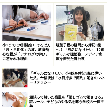
子育てのほど良い手抜きの匙加減とは？
ネグレクト、育児放棄の定義とは？
ネグレクトとは
小1までに9割開始！ そろばん
駄菓子屋の疑問から簿記3級
「超・早期化」の波。教育熱
へ！ 「有名になりたい」10歳
心な親が「アナログな学び」
ギャルが猛勉強、メディア出
に惹かれる理由
演を夢見た舞台裏
児童虐待の4種類の分類（身体的虐待・性的虐
待・ネグレクト・心理的虐待）の中のひとつ
「ギャルになりたい」小4娘を簿記3級に導い
で、家に閉じ込める、食事を与えない、ひどく
た父。合格後は「水筒持参で節約」驚きのマネ
不潔にする、自動車の中に放置する、重い病気
ーリテラシー
になっても病院に連れて行かないなど（厚生労
働省・虐待の定義と現状より）
頑張って解いた宿題を「消しゴムで消させる」
謎ルール…子どものやる気を奪う学校の一律主
義