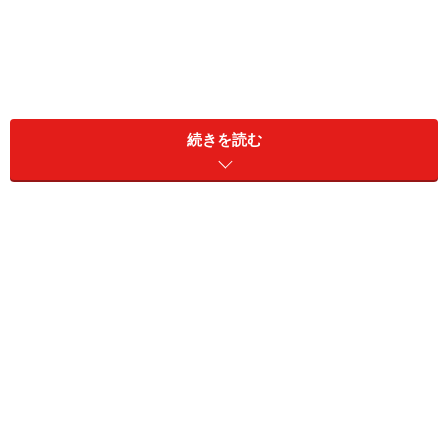
続きを読む
子育ては上手に手抜きをすることが大切といわれます
が、その匙加減は分かりにくいかもしれませんね。子育
てを上手に手抜きする匙加減を分かりやすく、具体的に
お伝えしていきます。
＜目次＞
ネグレクト、育児放棄の定義とは？
育児放棄も問題だが、行き過ぎた完璧主義の子育ても