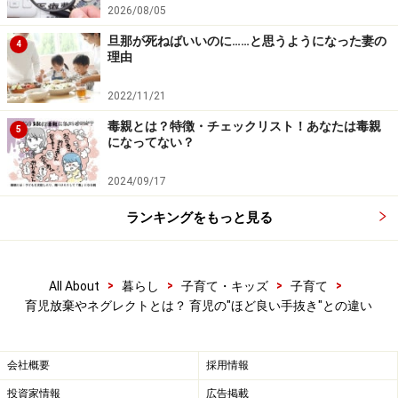
2026/08/05
子育ては完璧を目指すより、ほど良く手抜きをした方
旦那が死ねばいいのに……と思うようになった妻の
が、うまくいくことが多いといわれています。ではその
4
理由
匙加減はどのようなことを目安に考えればよいのでしょ
うか。
2022/11/21
毒親とは？特徴・チェックリスト！あなたは毒親
5
になってない？
子どもへの愛情3つの分類
2024/09/17
子育てのほど良い手抜き、その匙加減を探る上で、ま
ランキングをもっと見る
ず、親が子どもに注ぐ愛情について考えてみましょう。
子どもへの愛情を大きく「支援の愛」「理解の愛」「自
分への愛」の3つに分類し、その過不足から考えれば、
>
>
>
>
All About
暮らし
子育て・キッズ
子育て
子育ての匙加減の目安が分かりやすいと思います。まず
育児放棄やネグレクトとは？ 育児の"ほど良い手抜き"との違い
簡単に3つの愛情を説明します。
支援の愛
会社概要
採用情報
投資家情報
広告掲載