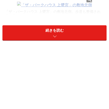
「ザ・パークハウス 上鷺宮」の敷地北側。歩道も整備され
ている
現地を訪ねると、3方向の道路にワイドに面し南側に戸
続きを読む
建て住宅が建ち並ぶ敷地が見えてきます。西側にアカシ
ア通り、東側にさくら通りが面し、東側のさくら通りは
サクラの花が美しく開花していました。
「ザ・パークハウス 上鷺宮」の敷地東側のさくら通り。サ
クラの花が春は美しい
敷地の周囲を一周して感じたのがその広さ。東西にワイ
ドな敷地で、南からの日射しが敷地に行きわたっていま
す。また周囲に高層建物がないので眼前に空が大きく拡
がります。