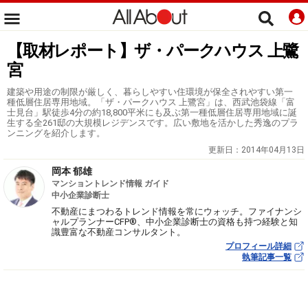
【取材レポート】ザ・パークハウス 上鷺
宮
建築や用途の制限が厳しく、暮らしやすい住環境が保全されやすい第一
種低層住居専用地域。「ザ・パークハウス 上鷺宮」は、西武池袋線「富
士見台」駅徒歩4分の約18,800平米にも及ぶ第一種低層住居専用地域に誕
生する全261邸の大規模レジデンスです。広い敷地を活かした秀逸のプラ
ンニングを紹介します。
更新日：
2014年04月13日
岡本 郁雄
マンショントレンド情報 ガイド
中小企業診断士
不動産にまつわるトレンド情報を常にウォッチ。ファイナンシ
ャルプランナーCFP®、中小企業診断士の資格も持つ経験と知
識豊富な不動産コンサルタント。
プロフィール詳細
執筆記事一覧