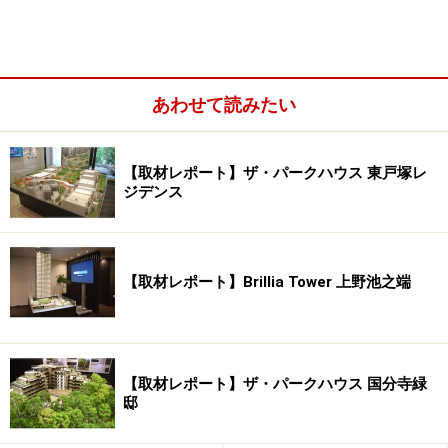
「ザ・パークハウス 上鷺宮」の工事中の敷地。約18,800平米
あるだけにとても広く感じる
東側のさくら通りと西側のアカシア通りは道路幅員が約
あわせて読みたい
10m前後あり車両は一方通行で車通りも駅徒歩4分のロケ
ーションとは思えないほど目立たず静かな環境です。
【取材レポート】ザ・パークハウス 東戸塚レ
ジデンス
敷地西側のアカシア通り
このような恵まれた敷地のプランニングは、南向き中心
【取材レポート】Brillia Tower 上野池之端
の3棟構成。低層レジデンス街として美しい街並みを形
成するように独自のファサードデザインを採用していま
す。
【取材レポート】ザ・パークハウス 国分寺緑
邸
次ページでは、建物のプランニングと専有部を紹介しま
す。