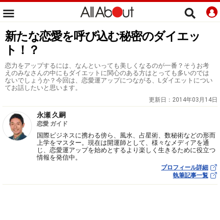
新たな恋愛を呼び込む秘密のダイエッ
ト！？
恋力をアップするには、なんといっても美しくなるのが一番？そうお考
えのみなさんの中にもダイエットに関心のある方はとっても多いのでは
ないでしょうか？今回は、恋愛運アップにつながる、Lダイエットについ
てお話したいと思います。
更新日：
2014年03月14日
永瀬 久嗣
恋愛 ガイド
国際ビジネスに携わる傍ら、風水、占星術、数秘術などの形而
上学をマスター。現在は開運師として、様々なメディアを通
じ、恋愛運アップを始めとするより楽しく生きるために役立つ
情報を発信中。
プロフィール詳細
執筆記事一覧