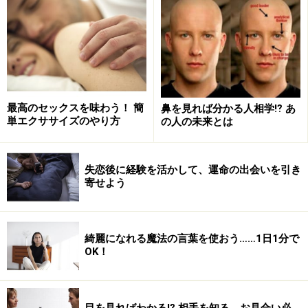
同じように、みなさんの恋の悩みは千差万別。でも「恋
愛関係の贅肉」をつけてしまった人は、これをすっきり
と落とす事で、恋の悩みの多くが解消され、恋愛運がパ
ワーアップします。
最高のセックスを味わう！ 簡
鼻を見れば分かる人相学⁉ あ
単エクササイズのやり方
の人の未来とは
恋愛関係の贅肉って一体どんなもの？
ダイエットの基本はなんといっても今まで溜め込んだ無
失恋後に経験を活かして、運命の出会いを引き
駄な贅肉をすっきりと落とすこと。おなじことがLダイ
寄せよう
エットにも言えます。
このダイエットの目的は「恋愛関係の贅肉」を落とすこ
綺麗になれる魔法の言葉を使おう……1日1分で
OK！
と。それでは、「恋愛関係の贅肉」とは一体なんでしょ
うか？