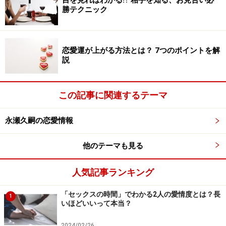
目を見ればわかる⁉ 相手を知る、お見合い必
答えは簡単。それは、わたしたちの「こころの進化」を
勝テクニック
妨げている「不毛な恋愛関係」のこと。そう、いわゆる
「腐れ縁」というやつに他なりません。
恋愛運が上がる方法とは？ 7つのポイントを解
巷では、「恋の悩み」に関するたくさんのアンケートを
説
目にすることが出来ますが、この中で上位にランクイン
するのが腐れ縁問題。腐れ縁を放っておくと、恋愛関係
この記事に関連するテーマ
の循環が滞り、恋愛運がどんどん落ち込んで行きます。
永瀬久嗣の恋愛情報
※記事内容は執筆時点のものです。最新の内容をご確認くださ
他のテーマも見る
い。
人気記事ランキング
次のページへ
1
/
3
「セックスの時間」でわかる2人の愛情度とは？長
1
いほどいいって本当？
2024/02/26