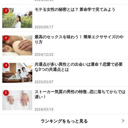
モテる女性の秘密とは？ 算命学で見てみよう
2
2020/09/17
最高のセックスを味わう！ 簡単エクササイズのや
3
り方
2024/12/22
共通点が多い異性との出会いは運命？恋愛で必要
4
な3つの共通点とは
2023/03/07
ストーカー気質の男性の特徴…恋に落ちてからでは
5
遅い！
2024/03/10
ランキングをもっと見る