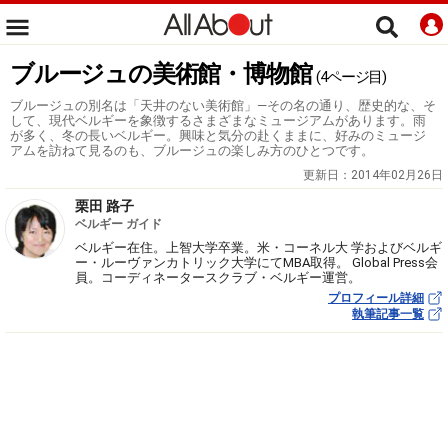
ブルージュの美術館・博物館
(4ページ目)
ブルージュの別名は「天井のない美術館」―その名の通り、歴史的な、そ
して、現代ベルギーを象徴するさまざまなミュージアムがあります。雨
が多く、冬の長いベルギー。興味と気分の赴くままに、好みのミュージ
アムを訪ねて見るのも、ブルージュの楽しみ方のひとつです。
更新日：
2014年02月26日
栗田 路子
ベルギー ガイド
ベルギー在住。上智大学卒業。米・コーネル大 学およびベルギ
ー・ルーヴァンカトリック大学にてMBA取得。 Global Press会
員。コーディネータースクラブ・ベルギー運営。
プロフィール詳細
執筆記事一覧