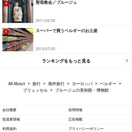
聖母教会／ブルージュ
4
2011/02/28
スーパーで買うベルギーのお土産
5
2013/07/25
ランキングをもっと見る
>
>
>
>
>
All About
旅行
海外旅行
ヨーロッパ
ベルギー
>
ブリュッセル
ブルージュの美術館・博物館
会社概要
採用情報
投資家情報
広告掲載
利用規約
プライバシーポリシー