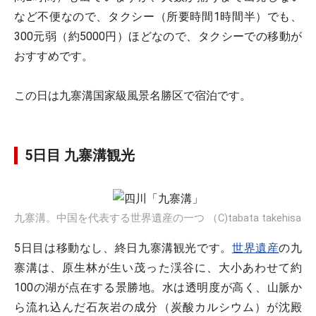
など不便なので、タクシー（所要時間1時間半）でも、
300元弱（約5000円）ほどなので、タクシーでの移動が
おすすめです。
この日は九寨溝国家級風景名勝区で宿泊です。
5日目 九寨溝観光
九寨溝。中国を代表する世界遺産の一つ （C)tabata takehisa
5日目は移動なし、終日九寨溝観光です。
世界遺産
の九
寨溝は、原生林が生い茂った渓谷に、大小あわせて約
100の湖が点在する景勝地。水は透明度が高く、山脈か
ら流れ込んだ石灰岩の成分（炭酸カルシウム）が沈殿