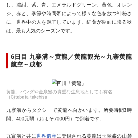
し、濃紺、紫、青、エメラルドグリーン、黄色、オレン
ジ、赤と、季節や時間帯によって様々な色を放つ神秘さ
に、世界中の人を魅了しています。紅葉が湖面に映る秋
は、最も人気のシーズンです。
6日目 九寨溝～黄龍／黄龍観光～九寨黄龍
航空～成都
黄龍。パンダや金糸猴の貴重な生息地としても有名
（C)tabata takehisa
九寨溝からタクシーで黄龍へ向かいます。所要時間3時
間、400元弱（およそ7000円）で到着です。
九寨溝と共に
世界遺産
に登録される黄龍は玉翠峯の山麓