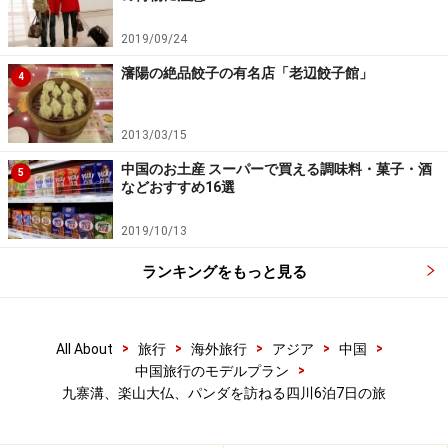
2019/09/24
瀋陽の絶品餃子の有名店「老辺餃子館」
4
2013/03/15
中国のお土産 スーパーで買える調味料・菓子・酒
5
などおすすめ16選
2019/10/13
ランキングをもっと見る
>
>
>
>
>
All About
旅行
海外旅行
アジア
中国
>
中国旅行のモデルプラン
九寨溝、楽山大仏、パンダを訪ねる四川6泊7日の旅