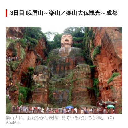
3日目 峨眉山～楽山／楽山大仏観光～成都
楽山大仏。おだやかな表情に見ているだけで心和む （C）
AbeMie