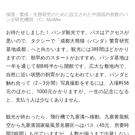
保護・繁殖・生態研究のために設立された中国国内有数のパ
ンダ研究機関 （C）AbeMie
お待たせしました！ パンダ観光です。バスはアクセスが
悪いので、タクシーで「成都大熊猫（パンダ）繁育研究
基地成都」へと向かいます。観光には3時間ほどかかり
ますので、朝早めのスタートがおすすめ。パンダ基地は
一年を通じて朝8時半から開館です。広大な敷地内で、
自然に近い状態の飼育がおこなわれています。パンダと
触れ合って（2～3分間）写真撮影をするには、入場料58
元のほかに、1000元かかりますが、一生の記念になる
と、支払う人は少なくありません。
観光が終わったら、飛行機で九寨溝へ移動。九寨黄龍航
空から九寨溝国家級風景名勝区へはバス（45元、所要時
間2時間）も出ていますが、人数が揃うまで出発しない