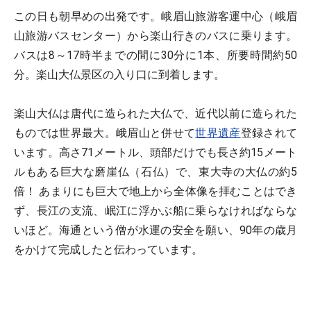
この日も朝早めの出発です。峨眉山旅游客運中心（峨眉
山旅游バスセンター）から楽山行きのバスに乗ります。
バスは8～17時半までの間に30分に1本、所要時間約50
分。楽山大仏景区の入り口に到着します。
楽山大仏は唐代に造られた大仏で、近代以前に造られた
ものでは世界最大。峨眉山と併せて
世界遺産
登録されて
います。高さ71メートル、頭部だけでも長さ約15メート
ルもある巨大な磨崖仏（石仏）で、東大寺の大仏の約5
倍！ あまりにも巨大で地上から全体像を拝むことはでき
ず、長江の支流、岷江に浮かぶ船に乗らなければならな
いほど。海通という僧が水運の安全を願い、90年の歳月
をかけて完成したと伝わっています。