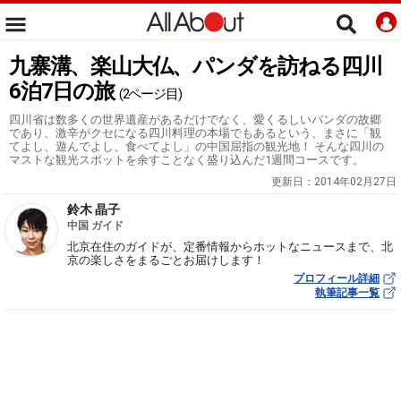
九寨溝、楽山大仏、パンダを訪ねる四川
6泊7日の旅
(2ページ目)
四川省は数多くの世界遺産があるだけでなく、愛くるしいパンダの故郷
であり、激辛がクセになる四川料理の本場でもあるという、まさに「観
てよし、遊んでよし、食べてよし」の中国屈指の観光地！ そんな四川の
マストな観光スポットを余すことなく盛り込んだ1週間コースです。
更新日：
2014年02月27日
鈴木 晶子
中国 ガイド
北京在住のガイドが、定番情報からホットなニュースまで、北
京の楽しさをまるごとお届けします！
プロフィール詳細
執筆記事一覧