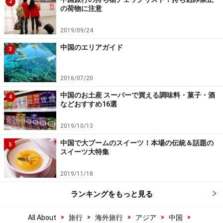
2
の荷物に注意
2019/09/24
中国のエリアガイド
3
2016/07/20
中国のお土産 スーパーで買える調味料・菓子・酒
4
などおすすめ16選
2019/10/13
中国で大ブームのスイーツ！本場の伝統＆話題の
5
スイーツ大特集
2019/11/18
ランキングをもっと見る
>
>
>
>
>
All About
旅行
海外旅行
アジア
中国