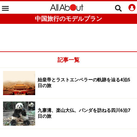
中国旅行のモデルプラン
記事一覧
始皇帝とラストエンペラーの軌跡を辿る4泊5
日の旅
九寨溝、楽山大仏、パンダを訪ねる四川6泊7
日の旅