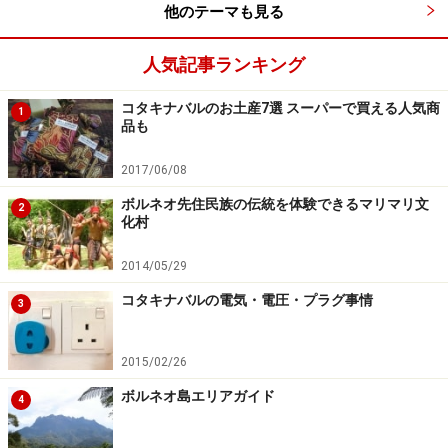
他のテーマも見る
国ですので、ひとまとめにするのはそれぞれの国の方に
対して失礼にあたります。
人気記事ランキング
ここの華人の人たちは何代も前からマレーシアで暮らし
コタキナバルのお土産7選 スーパーで買える人気商
1
品も
てきてマレーシア国籍を持っているれっきとしたマレー
シア人。マレーシアの中華料理も中国料理ではなくマレ
2017/06/08
ーシア独自に発展してきたものなので、日本や中国では
ボルネオ先住民族の伝統を体験できるマリマリ文
2
食べられない地域独自の料理が沢山あります。「マレー
化村
シアに来たのに中華料理じゃつまんない」なんて先入観
2014/05/29
にとらわれるともったいないですよ。
コタキナバルの電気・電圧・プラグ事情
3
>>ボルネオ固有の先住民族、そして旅先で気をつけたい
こと
2015/02/26
ボルネオ島エリアガイド
※記事内容は執筆時点のものです。最新の内容をご確認くださ
4
い。
※海外を訪れる際には最新情報の入手に努め、「
外務省 海外安全