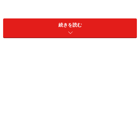
50万人前後といわれるコタキナバル市の人口のうち、6
割近くはイスラム教徒で約2割が仏教徒やキリスト教徒
続きを読む
の中華系です。残りの約2割はキリスト教徒の先住民族
などで、西マレーシアと比べてキリスト教徒の割合が高
いのが特徴です。
国語はマレー語ですが、英語を話せる人も多く、加えて
各民族の言葉も話すので、皆さんマルチリンガルで街中
でもいろいろな言語が飛び交っています。