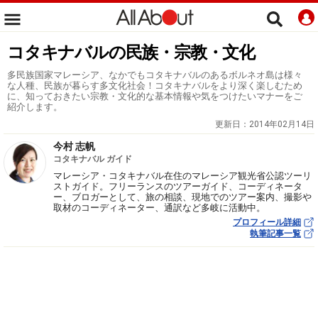
コタキナバルの民族・宗教・文化
多民族国家マレーシア、なかでもコタキナバルのあるボルネオ島は様々
な人種、民族が暮らす多文化社会！コタキナバルをより深く楽しむため
に、知っておきたい宗教・文化的な基本情報や気をつけたいマナーをご
紹介します。
更新日：
2014年02月14日
今村 志帆
コタキナバル ガイド
マレーシア・コタキナバル在住のマレーシア観光省公認ツーリ
ストガイド。フリーランスのツアーガイド、コーディネータ
ー、ブロガーとして、旅の相談、現地でのツアー案内、撮影や
取材のコーディネーター、通訳など多岐に活動中。
プロフィール詳細
執筆記事一覧