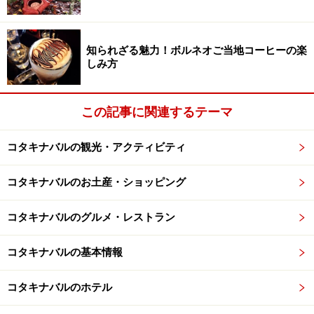
中華系マレーシア人
知られざる魅力！ボルネオご当地コーヒーの楽
しみ方
コタキナバルの中華系はキリスト教徒と仏教徒が多く、教会
やお寺も沢山あります。写真はコタキナバル郊外の普陀寺。
この記事に関連するテーマ
南国らしいカラフルな仏教寺院です
コタキナバルの観光・アクティビティ
日本人は中華系の人をみると条件反射的に大陸の方と思
い込みがちなので「コタキナバルは中国人だらけだ」と
コタキナバルのお土産・ショッピング
言われることがありますが、街で見かける中華系の方が
皆中国人なわけではありません。
コタキナバルのグルメ・レストラン
たしかにここ数年で中国からの観光客は急増しました
コタキナバルの基本情報
が、他にも香港、台湾、シンガポールなどから旅行で来
られる中華系の人も沢山いますし、マレーシア人でも華
コタキナバルのホテル
人は多いです。顔立ちや話す言葉は似ていても全く別の