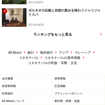
ホームページ
」を確認するなど、安全確保に十分注意を払ってく
2013/04/01
ださい。
ボルネオの伝統と自然の恵みを味わうジャリジャ
5
リスパ
次のページへ
1
/
2
2014/04/30
ランキングをもっと見る
>
>
>
>
>
All About
旅行
海外旅行
アジア
マレーシア
>
>
コタキナバル
コタキナバルの基本情報
コタキナバルの民族・宗教・文化
会社概要
採用情報
投資家情報
広告掲載
利用規約
プライバシーポリシー
All Aboutについて
著作権・商標・免責