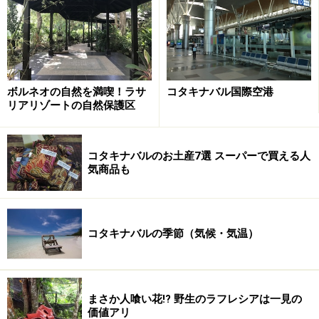
イ王国ルーツのブルネイ族、ビサヤ族など多くの民族で
構成されています。生活様式はそれぞれの民族、集落ご
とに異なりますが、同じイスラムの教えを共有していま
す。
ボルネオの自然を満喫！ラサ
コタキナバル国際空港
リアリゾートの自然保護区
イスラム教といえば、豚肉やお酒がNG、断食月（ラマダ
ン）の間は太陽が出ている間は一切食事をとらない、一
日5回のお祈り、婚前交渉禁止、女性は髪や肌の露出禁
コタキナバルのお土産7選 スーパーで買える人
気商品も
止、などきびしい戒律で知られていますよね。
でもコタキナバルでは、イスラム女性でもスカーフをか
ぶっていない人も多く、服装も自由で、お酒もコンビニ
コタキナバルの季節（気候・気温）
やスーパーで売られていたり、男女の社会的差別も少な
いなど、中東のイスラムと比べると、またマレーシアの
他地域と比べても、イスラム色が薄めと言えます。
まさか人喰い花!? 野生のラフレシアは一見の
価値アリ