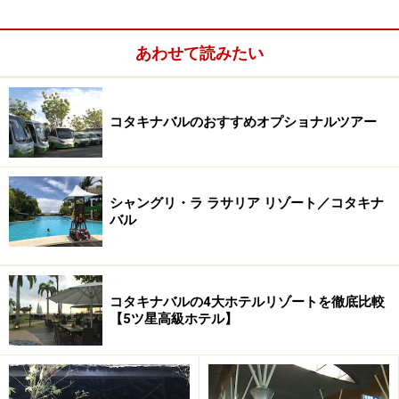
あわせて読みたい
コタキナバルのおすすめオプショナルツアー
コタキナバルのイスラム教徒
シャングリ・ラ ラサリア リゾート／コタキナ
バル
大学内のモスク。金曜日のお昼はイスラム教徒がモスクにお
祈りに行く日なので、モスク周辺は渋滞したり、役所やオフ
コタキナバルの4大ホテルリゾートを徹底比較
ィスも金曜日は長めのお昼休みになります。
【5ツ星高級ホテル】
コタキナバルのあるサバ州では純粋なマレー民族の割合
は少なく、一言にイスラム教徒といっても、フィリピン
をルーツとし「海の民」とよばれるバジャウ族やブルネ