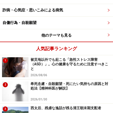
には仲間同士の食事会に出かけたりするのもよいもので
詐病・心気症・思いこみによる病気
す。皆と一緒に美味しい食事をする時間は、心も満たし
てくれます。会話がはずみ、普段、口にしないような愚
自傷行為・自殺願望
痴をこぼしてしまう事もあるかもしれませんが、心の内
を言葉にして、口から出す事はストレス対策の基本でも
他のテーマも見る
あります。例えばママ友同士のランチ会では、時に旦那
人気記事ランキング
さまの愚痴をこぼし合う事もあるかもしれませんが、そ
れも必ずしも悪いことではなく、家庭円満のために奥さ
被災地以外でも起こる「急性ストレス障害
1
またちが日頃のストレスを上手に解消していると見る事
（ASD）」。心の健康を守るために注意すべきこ
と
もできるのです。
2026/08/06
希死念慮・自殺願望・死にたい気持ちの原因と対
2
処法【精神科医が解説】
心にも体にも欠かせない！ 医食同源として
の食
2026/01/30
西太后、残虐な逸話が残る清王朝末期支配者
心身の調子が悪い時、普段と違うものを食べて元気をつ
3