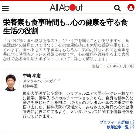
栄養素も食事時間も…心の健康を守る食
生活の役割
「うつに効く食べ物はあるの？」という声を聞くことがありますが、食
生活は体の健康だけではなく、心の健康維持にも大切な役割を果たして
くれます。食べるものの栄養素はもちろん、気のおけない仲間と食事を
共にする時間もストレス対策に有効です。心の健康を維持する上で大切
な柱である食生活のポイントについて、詳しく解説します。
更新日：
2014年01月30日
中嶋 泰憲
メンタルヘルス ガイド
精神科医
慶応大学医学部卒業後、カリフォルニア大学バークレー校など
に留学。留学先でのカルチャーショックから、自身も精神的な
辛さを感じたことを機に、現代人のメンタルヘルスの重要性を
悟りました。精神病院の現場から、みなさまの毎日の心の健康
管理にお役に立てるよう、メンタルヘルスに関する情報発信を
行っていきます。
プロフィール詳細
執筆記事一覧