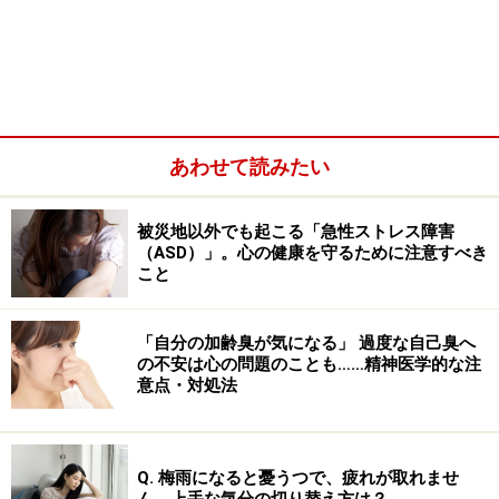
あわせて読みたい
被災地以外でも起こる「急性ストレス障害
（ASD）」。心の健康を守るために注意すべき
こと
健康を維持していく上で、食生活が重要であることは、
皆さんもよくご存知の通り。例えば、忙しくて食事がい
「自分の加齢臭が気になる」 過度な自己臭へ
い加減になると、風邪を引きやすくなったりしません
の不安は心の問題のことも……精神医学的な注
意点・対処法
か？ 食生活の内容と体の調子は連動するものです。
メンタル面も同様です。「やる気が出ない」「集中力が
Q. 梅雨になると憂うつで、疲れが取れませ
続かない」といった精神的な不調も、いわゆるココロの
ん。上手な気分の切り替え方は？