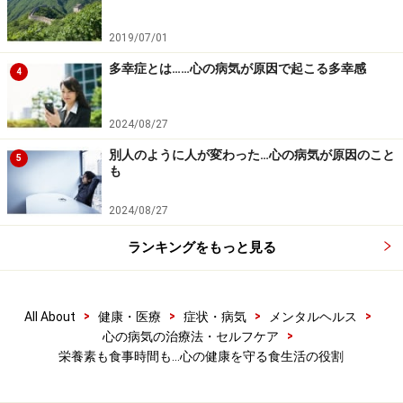
ける事はよくあると思います。こういう時にはこれを食
べる、これを飲むといった決まりがあるご家庭もあるで
2019/07/01
しょう。例えば、子供の頃は風邪で寝込むと、母親が温
多幸症とは……心の病気が原因で起こる多幸感
4
かいレモネードを出してくれた、といった事は、大人に
なってからも覚えているもの。実際、レモネードの元と
2024/08/27
なるレモンには免疫を強化する働きがあるビタミンCが
別人のように人が変わった…心の病気が原因のこと
豊富で、体内で白血球が風邪のウイルスと闘いやすくな
5
も
るという効果もあります。
2024/08/27
また、疲れて集中力が落ちてしまった時、チョコレート
ランキングをもっと見る
を一口、口にする。すると頭がすっきり！ また頑張る気
が出てきた、といったことはありませんか？ 実際、チョ
コレートのカロリーは脳のエネルギー源。また、チョコ
>
>
>
>
All About
健康・医療
症状・病気
メンタルヘルス
レートには脳内でエンドルフィンと呼ばれる、気分が良
>
心の病気の治療法・セルフケア
栄養素も食事時間も…心の健康を守る食生活の役割
くなる物質を分泌させる働きもあります。ただ、言わず
もがなとは思いますが、食べ過ぎには注意が必要です。