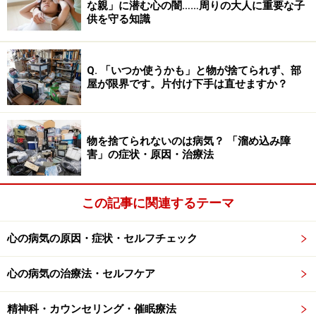
な親」に潜む心の闇……周りの大人に重要な子
間、欠乏すると、脳内の一部の神経細胞に変性が起こる
供を守る知識
可能性があります。つまり、脳内の一部の神経細胞が壊
れてしまった結果、記憶障害などが出現するコルサコフ
Q. 「いつか使うかも」と物が捨てられず、部
症候群が起こる可能性などもあります。
屋が限界です。片付け下手は直せますか？
心を健康にしてくれる、誰かと共にする食
物を捨てられないのは病気？ 「溜め込み障
事時間
害」の症状・原因・治療法
食事には体が必要とする栄養を摂取する役割の他、食事
を通じて誰かと時間を共にするという面もあります。も
この記事に関連するテーマ
っとも、食事を一人で済まさなければならない場合もあ
るとは思いますが、誰かしら人と一緒に食卓を囲むこと
心の病気の原因・症状・セルフチェック
は大切です。
心の病気の治療法・セルフケア
家庭での一家だんらんの食事に限らず、例えば、職場の
精神科・カウンセリング・催眠療法
食堂で他の同僚と一緒に昼食のテーブルを囲んだり、時