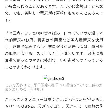
から言われることがあります。たしかに宮崎はうどん文
化。でも、美味しい蕎麦屋は宮崎にもちゃんとあるんで
す。
『吟匠庵』は、宮崎神宮そばの、口コミでツウが通う本
格的蕎麦のお店。蕎麦は椎葉産など国内産蕎麦を使用
し、宮崎ではめずらしい辛口寄りの蕎麦つゆは、鰹出汁
の風味が広がる、スッキリとした味わいです。最後に蕎
麦湯で割ったウマさは格別で、いい素材でつくっている
ことがよくわかります。
せいろ天盛りに、平日限定の柚子きり蕎麦をつけて二種の蕎
麦を楽しめる（1500円）
こちらの人気メニューは蕎麦に天ぷらがついた“せいろ天
もり”（いわゆる、天ざるそば）。天ぷらは 8種類の季