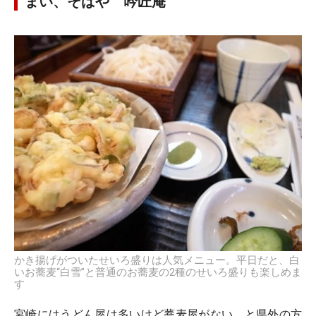
まい、そばや 吟匠庵
かき揚げがついたせいろ盛りは人気メニュー。平日だと、白
いお蕎麦“白雪”と普通のお蕎麦の2種のせいろ盛りも楽しめま
す
宮崎にはうどん屋は多いけど蕎麦屋がない、と県外の方