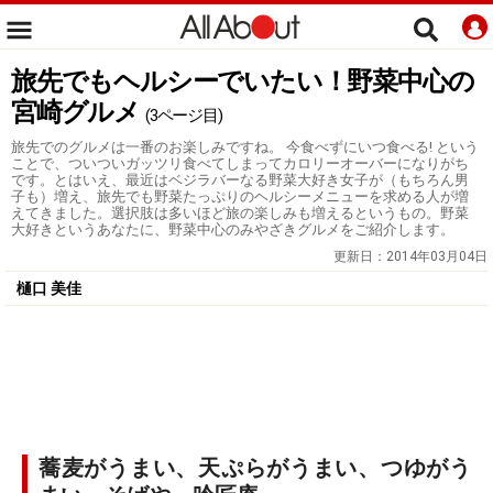
旅先でもヘルシーでいたい！野菜中心の
宮崎グルメ
(3ページ目)
旅先でのグルメは一番のお楽しみですね。 今食べずにいつ食べる! という
ことで、ついついガッツリ食べてしまってカロリーオーバーになりがち
です。とはいえ、最近はベジラバーなる野菜大好き女子が（もちろん男
子も）増え、旅先でも野菜たっぷりのヘルシーメニューを求める人が増
えてきました。選択肢は多いほど旅の楽しみも増えるというもの。野菜
大好きというあなたに、野菜中心のみやざきグルメをご紹介します。
更新日：
2014年03月04日
樋口 美佳
蕎麦がうまい、天ぷらがうまい、つゆがう