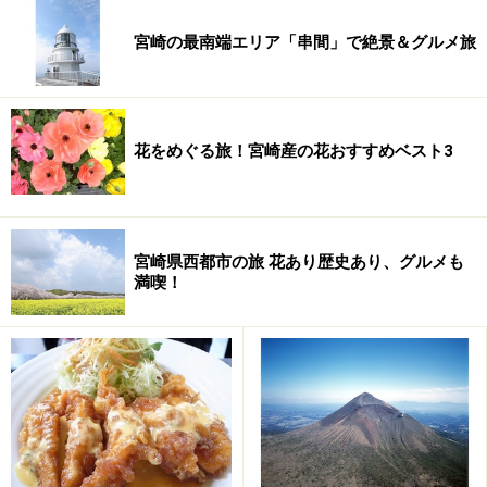
直ちゃん
住所：宮崎県延岡市栄町9-3（今年、3件隣のビルに移転
宮崎の最南端エリア「串間」で絶景＆グルメ旅
しています）
電話：0982-32-2052
定休日：月曜日（夜）、火曜日
花をめぐる旅！宮崎産の花おすすめベスト3
時間：月11:00～14:00(L.O)／水～日11:00～14:00(L.O)
17:00～20:00(L.O)
※駐車場有（数が少ないため満車の際は近隣のコインパ
ーキング使用）
宮崎県西都市の旅 花あり歴史あり、グルメも
※店内禁煙
満喫！
※予約不可。待ち時間を減らしたい方、土日は開店30分
以上前に並ぶのがおすすめ。
※記事内容は執筆時点のものです。最新の内容をご確認くださ
い。