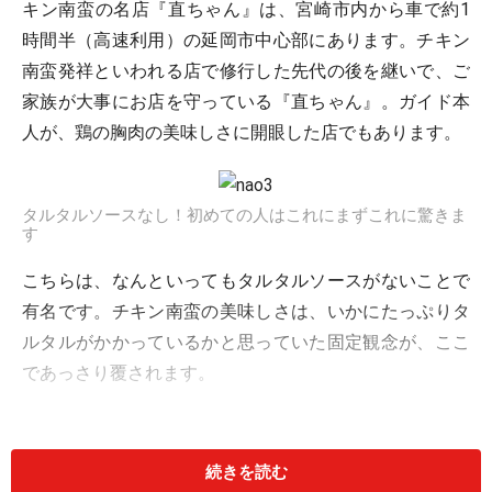
キン南蛮の名店『直ちゃん』は、宮崎市内から車で約1
時間半（高速利用）の延岡市中心部にあります。チキン
南蛮発祥といわれる店で修行した先代の後を継いで、ご
家族が大事にお店を守っている『直ちゃん』。ガイド本
人が、鶏の胸肉の美味しさに開眼した店でもあります。
タルタルソースなし！初めての人はこれにまずこれに驚きま
す
こちらは、なんといってもタルタルソースがないことで
有名です。チキン南蛮の美味しさは、いかにたっぷりタ
ルタルがかかっているかと思っていた固定観念が、ここ
であっさり覆されます。
また、衣（ころも）も特徴的で、表側のみにチリチリに
揚がった衣が付いています。甘酢がたっぷりかかっても
続きを読む