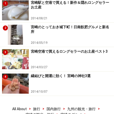
宮崎駅と空港で買える！新作＆隠れロングセラー
1
お土産
2014/08/21
宮崎のとっておき城下町！日南飫肥グルメと新名
2
所
2014/05/19
宮崎空港で買えるロングセラーのお土産ベスト3
3
2014/03/27
縁結びと開運に効く！ 宮崎の神社3選
4
2014/10/07
>
>
>
>
All About
旅行
国内旅行
九州の観光・旅行