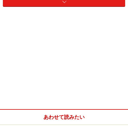
ふんわり軽い衣は、噛むとじゅわーっと旨味が広がって
ご飯が進む！ モモ肉と衣、甘酢の一体感は何度食べても
感動ものです。
チキン南蛮定食900円（ご飯大盛り50円増、おかわり100
円）
ご飯は小盛りもありますが、チキン南蛮のふわっとした
美味しさに、普段小食の方でもご飯が進むことうけあい
です。味といい、完食した後の深い満足感といい、宮崎
でも唯一無二のお店です。
＜DATA＞
あわせて読みたい
気持ちよく完食できるお店