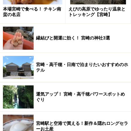
次のページへ
1
/
3
本場宮崎で食べる！ チキン南
えびの高原でゆったり温泉と
蛮の名店
トレッキング【宮崎】
縁結びと開運に効く！ 宮崎の神社3選
宮崎・高千穂・日南で泊まりたいおすすめのホ
テル
運気アップ！ 宮崎・高千穂パワースポットめ
ぐり
宮崎駅と空港で買える！新作＆隠れロングセラ
ーお土産