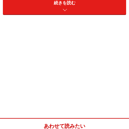
とろみが最高で、有名シェフがこぞって使う美味しさで
続きを読む
す。スープカレーの旨味を吸ってトロットロになった佐
土原ナスは絶品！ ぜひ一度、ご賞味くださいね。
スープカレーとは別にオリジナルカレー（中辛）、マイ
ルドカレー（甘口）もあります。さらっとして味わい深
いルーで、こちらもおすすめです。佐土原ナスをはじ
め、ポークヒレカツ、ほうれん草、チーズ、チキンカツ
など様々なトッピングが可能。スパイスも3辛～10辛と
選べます。
カウンター席もあり、おひとり様も多い店内は落ち着いたイ
ンテリア。テイクアウトも可
■curry & cafe KUH（クー）
あわせて読みたい
住所：宮崎県宮崎市錦町１−８宮崎駅フレスタ内1階