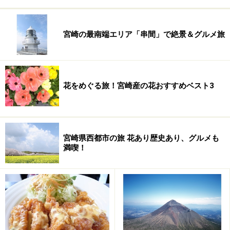
TEL：0985-33-9939
定休日：年中無休
宮崎の最南端エリア「串間」で絶景＆グルメ旅
営業時間：11:00～23:00 (LO22:30)
アクセス：宮崎駅フレスタ内1階
地図：
Yahoo!地図
花をめぐる旅！宮崎産の花おすすめベスト3
※記事内容は執筆時点のものです。最新の内容をご確認くださ
い。
宮崎県西都市の旅 花あり歴史あり、グルメも
満喫！
次のページへ
1
/
4