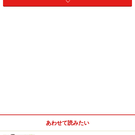
また、いつもながら愛らしさの中に品格を感じるバーバ
ラ・クーニーの絵も、幸せな余韻を残す物語にピッタリ
で、ページをめくる手さえ楽しく弾んでいるように感じ
られます。そして、迎える結末は、素敵なサプライズが
用意された正真正銘のハッピーエンドです。
しかも、そのラストはただ「めでたし、めでたし」とい
うだけではありません。「ああ、なんていい雪なんだろ
う！ なんていい誕生日なんだろう！」人の優しさに触
れ、成長したスティーブンのそんな言葉に、読者はきっ
と胸が熱くなるに違いありません。私たちからも、心を
込めて伝えたくなります。「スティーブン、お誕生日お
めでとう！」と……
あわせて読みたい
【書籍DATA】