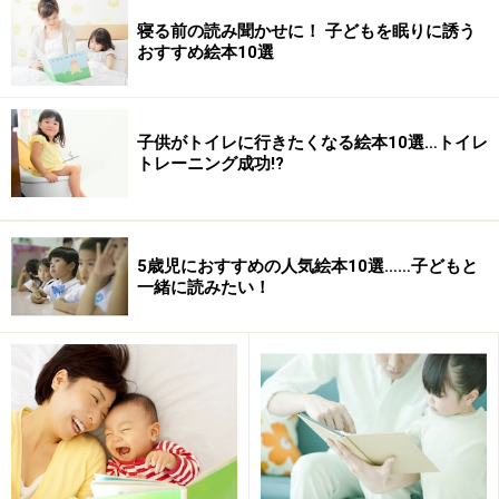
ヘレン・ケイ：作 バーバラ・クーニー：絵 あんどう
寝る前の読み聞かせに！ 子どもを眠りに誘う
のりこ：訳
おすすめ絵本10選
価格：1575円
出版社：長崎出版
推奨年齢：6歳くらいから
子供がトイレに行きたくなる絵本10選…トイレ
購入はこちらから
トレーニング成功!?
※「
2月 心が温かくなる5つの雪物語
」 でも、『雪の日
5歳児におすすめの人気絵本10選……子どもと
一緒に読みたい！
のたんじょう日』をご紹介しています。
※記事内容は執筆時点のものです。最新の内容をご確認くださ
い。
【編集部おすすめの購入サイト】