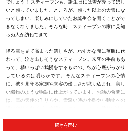
でしょう！ スティーブンも、誕生日には雪が降ってほし
いと願っていました。ところが、願った以上の大雪にな
ってしまい、楽しみにしていたお誕生会を開くことがで
きなくなりました。そんな時、スティーブンの家に見知
らぬ人が訪ねてきて……
降る雪を見て高まった嬉しさが、わずかな間に落胆に代
わって、泣き出しそうなスティーブン。来客の手前もあ
って、精いっぱい我慢をするものの、彼が心底がっかり
しているのは明らかです。そんなスティーブンの心情
に、彼を見守る家族や来客の優しさが織り込まれ、美し
い織物のような物語に仕上がっています。お話の合間に
は、雪の天使の作り方や、雪深い時の小鳥や小動物への
餌のやり方などが、物語のアクセントとして散りばめら
れていて、読者を飽きさせません。
続きを読む