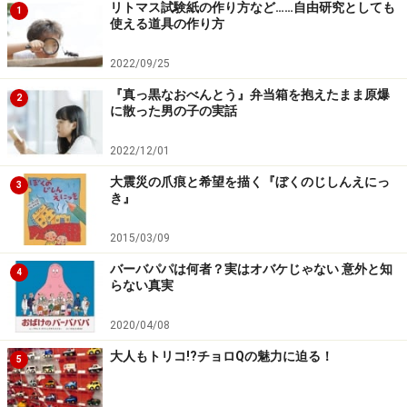
リトマス試験紙の作り方など……自由研究としても
1
使える道具の作り方
2022/09/25
『真っ黒なおべんとう』弁当箱を抱えたまま原爆
2
に散った男の子の実話
2022/12/01
大震災の爪痕と希望を描く『ぼくのじしんえにっ
3
き』
2015/03/09
バーバパパは何者？実はオバケじゃない 意外と知
4
らない真実
2020/04/08
大人もトリコ!?チョロQの魅力に迫る！
5