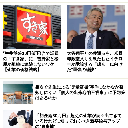
合には、例外的に「制度」の効率的な運用を促す目的で
変更される場合もあるのです。
次ページ：ソフト改善の要は管理者、そして経営者の意
識
※記事内容は執筆時点のものです。最新の内容をご確認くださ
い。
“牛丼並盛30円値下げ”で話題
大谷翔平との共通点も。米野
の「すき家」に、吉野家と松
球殿堂入りを果たしたイチロ
屋が単純に追随しないワケ
ーが示唆する「成功」に向け
次のページへ
【企業の価格戦略】
た“最強の秘訣”
1
/
2
相次ぐ先生による“児童盗撮”事件…なかなか察
知しにくい「個人の出来心的不祥事」に予防策
はあるのか
「初任給30万円」超えの企業が続々出てきて
いるけれど…知っておくべき新卒給与アップ
の“裏事情”