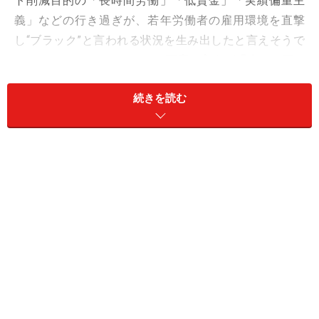
ト削減目的の「長時間労働」「低賃金」「実績偏重主
義」などの行き過ぎが、若年労働者の雇用環境を直撃
し“ブラック”と言われる状況を生み出したと言えそうで
す。すなわち、
マネジメント要素で言えば「人」の正し
い管理の問題
であると捉える事ができます。
続きを読む
しかしながら、この「人」の管理の問題に関してその解
決への道筋は容易ではありません。モレ、ダブリのない
組織マネジメントの構成要素
「
組織の7S
」において「ソ
フトの4S」に属する「人」は、その改善には時間を要す
る
ものであり、まずは
即効性のある「ハードの3S」から
変更
を加え時間をかけて「ソフトの4S」に変化を及ぼす
ような試みが必要になるからです。では具体的に“ブラッ
ク”回避に向け、組織マネジメント的にはどこから手をつ
けるのがよろしいのでしょう。