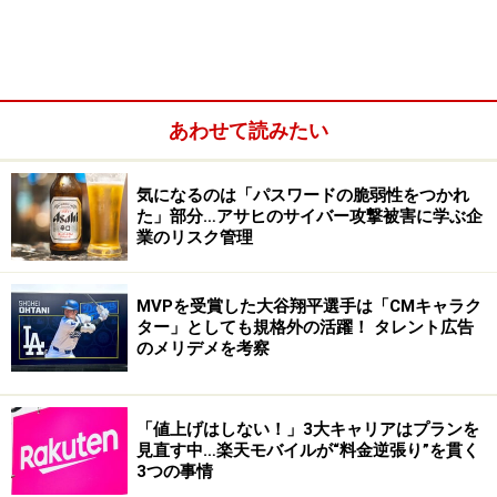
労働環境をブラックにしないためには、まずは
社内の
「制度」に法令違反が起きても仕方がないような瑕疵が
ないかのチェック
が不可欠です。すなわち、
「ハードの
7S」で言うところの「
システム＝制度
」の見直しから着
手
します。例えば、ルーチン業務の流れを書き示した業
あわせて読みたい
務マニュアルが残業作業を前提としたものになっていな
いか、配置人員数からみて確実にオーバーワークをもた
気になるのは「パスワードの脆弱性をつかれ
た」部分…アサヒのサイバー攻撃被害に学ぶ企
らすものになっていたりしないか、という目で「制度」
業のリスク管理
の見直しを検討することが大切です。
MVPを受賞した大谷翔平選手は「CMキャラク
「制度」の実態調査を受けた整備をおこなった後には、
ター」としても規格外の活躍！ タレント広告
その
「制度」を最大限に活用できるような「
組織
」体制
のメリデメを考察
の見直しも必要
になるでしょう。「組織」の見直しは、
基本的には「戦略」の変更によって求められるケースが
「値上げはしない！」3大キャリアはプランを
一般的なのですが、“ブラック”回避のような「コンプラ
見直す中…楽天モバイルが“料金逆張り”を貫く
イアンス」の徹底をはかるための「制度」変更がある場
3つの事情