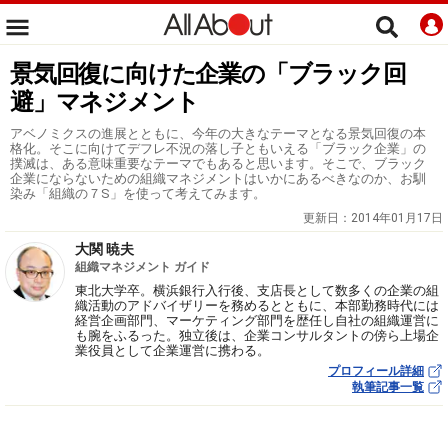
景気回復に向けた企業の「ブラック回
避」マネジメント
アベノミクスの進展とともに、今年の大きなテーマとなる景気回復の本
格化。そこに向けてデフレ不況の落し子ともいえる「ブラック企業」の
撲滅は、ある意味重要なテーマでもあると思います。そこで、ブラック
企業にならないための組織マネジメントはいかにあるべきなのか、お馴
染み「組織の７S」を使って考えてみます。
更新日：
2014年01月17日
大関 暁夫
組織マネジメント ガイド
東北大学卒。横浜銀行入行後、支店長として数多くの企業の組
織活動のアドバイザリーを務めるとともに、本部勤務時代には
経営企画部門、マーケティング部門を歴任し自社の組織運営に
も腕をふるった。独立後は、企業コンサルタントの傍ら上場企
業役員として企業運営に携わる。
プロフィール詳細
執筆記事一覧