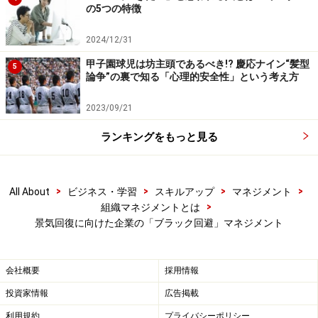
の5つの特徴
2024/12/31
甲子園球児は坊主頭であるべき!? 慶応ナイン“髪型
5
論争”の裏で知る「心理的安全性」という考え方
2023/09/21
ランキングをもっと見る
>
>
>
>
All About
ビジネス・学習
スキルアップ
マネジメント
>
組織マネジメントとは
景気回復に向けた企業の「ブラック回避」マネジメント
会社概要
採用情報
投資家情報
広告掲載
利用規約
プライバシーポリシー