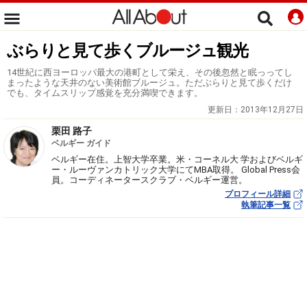
ぶらりと見て歩くブルージュ観光
14世紀に西ヨーロッパ最大の港町として栄え、その後忽然と眠っってし
まったような天井のない美術館ブルージュ。ただぶらりと見て歩くだけ
でも、タイムスリップ感覚を充分満喫できます。
更新日：
2013年12月27日
栗田 路子
ベルギー ガイド
ベルギー在住。上智大学卒業。米・コーネル大 学およびベルギ
ー・ルーヴァンカトリック大学にてMBA取得。 Global Press会
員。コーディネータースクラブ・ベルギー運営。
プロフィール詳細
執筆記事一覧