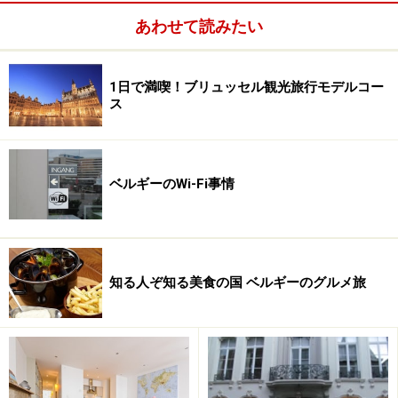
が、水鳥が長い厳しい冬の欧州を過ごす様子に情緒が感
あわせて読みたい
じられます。
1日で満喫！ブリュッセル観光旅行モデルコー
ス
ロマンチックな愛の湖
日本語で「愛の湖」と呼ばれるこの湖は、地元の言葉で
ベルギーのWi-Fi事情
は Minnewaterと呼ばれ、物悲しい悲劇の伝説が残ってい
ます。ミンナというローマ人の美しい娘が、ローマとは
敵である隣町の兵士である青年に恋をします。兵士が戦
いに出ている間に、無理やり婚姻を結ばれそうになり逃
知る人ぞ知る美食の国 ベルギーのグルメ旅
げてきた彼女は、すっかり弱りはて、約束通り戻ってき
た兵士と再会したものの、そのままこのあたりで亡くな
りました。嘆き悲しんだ兵士が彼女をそこに埋葬し、川
のダムを壊して水で満たし湖を作ったといわれていま
す。