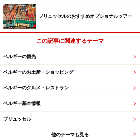
ェインガルド通り(Wijngaardstraat) やウァル通り
(Walstraat)からブルージュに唯一残る地ビールの「ハー
ブリュッセルのおすすめオプショナルツアー
フ・マーン醸造所」のあるウァル広場（Walplein）など
を訪ねながら、観光の主要通りカテレイン通り
この記事に関連するテーマ
(Katelijnstraat)を抜けて、町の中心を目指します。
※記事内容は執筆時点のものです。最新の内容をご確認くださ
ベルギーの観光
い。
※海外を訪れる際には最新情報の入手に努め、「
外務省 海外安全
ベルギーのお土産・ショッピング
ホームページ
」を確認するなど、安全確保に十分注意を払ってく
ださい。
ベルギーのグルメ・レストラン
次のページへ
1
/
4
ベルギー基本情報
ブリュッセル
他のテーマも見る