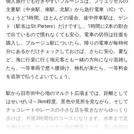
個人旅行でも行きやすいブルージュは、ブリュッセルの
主要駅（中央駅、南駅、北駅）から急行電車（IC）で、
ちょうど1時間。ほとんどの場合、途中停車駅は、ゲン
ト（駅名はSt Pieters）だけですし、1時間に2本の割合
で出ているので慣れなくても安心。電車の切符は往復を
購入し、ブルージュ駅についたら、帰りの電車が毎時何
分にあるかだけチェックしておけば、さらに安心。夏な
ど、海に行楽に行く地元客とも一緒の方向になり混雑し
たら、一等車両で悠々腰掛け、検札が来たら、一等料金
を追加で払うとよいでしょう。
駅から旧市街中心地のマルクト広場までは、距離として
はせいぜい2～3km程度。景色や見所を見ながら、そして
チョコレートやレースの小さな店を覗きながらゆっくり
歩けば、片道2時間位のコースになります。水車まで足
を伸ばせば、たっぷり丸一日の散策コース。足に自信の