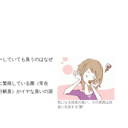
ーしていても臭うのはなぜ
に繁殖している菌（常在
分解臭）がイヤな臭いの源
気になる頭皮の臭い。その原因は頭
皮に生息する“菌”