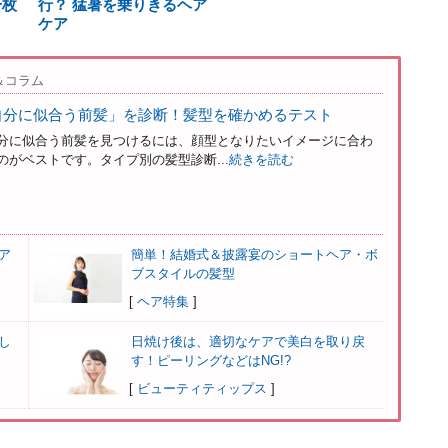
一枚
行？ 猛暑を乗りきるヘア
ケア
＆コラム
自分に似合う前髪」を診断！髪型を確かめるテスト
分に似合う前髪を見つけるには、顔型となりたいイメージに合わ
がベストです。タイプ別の髪型診断...
続きを読む
ア
簡単！結婚式＆披露宴のショートヘア・ボ
ブスタイルの髪型
[
ヘア特集
]
し
日焼け後は、適切なケアで美白を取り戻
す！ピーリングなどはNG!?
[
ビューティティップス
]