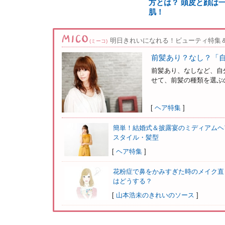
方とは？ 頭皮と顔は
肌！
明日きれいになれる！ビューティ特集
(ミーコ)
前髪あり？なし？「
前髪あり、なしなど、自
せて、前髪の種類を選ぶの
[
ヘア特集
]
簡単！結婚式＆披露宴のミディアムヘ
スタイル・髪型
[
ヘア特集
]
花粉症で鼻をかみすぎた時のメイク直
はどうする？
[
山本浩未のきれいのソース
]