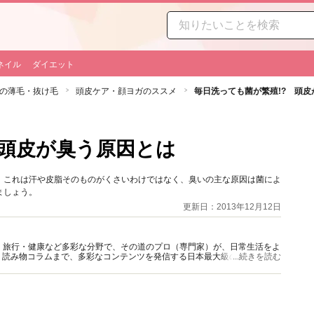
ネイル
ダイエット
の薄毛・抜け毛
頭皮ケア・顔ヨガのススメ
毎日洗っても菌が繁殖!? 頭
 頭皮が臭う原因とは
。これは汗や皮脂そのものがくさいわけではなく、臭いの主な原因は菌によ
ましょう。
更新日：2013年12月12日
グルメ・旅行・健康など多彩な分野で、その道のプロ（専門家）が、日常生活をよ
、読み物コラムまで、多彩なコンテンツを発信する日本最大級の総合情報サ
...続きを読む