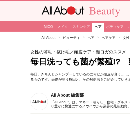
Beauty
MICO
メイク
スキンケア
ヘア
ボディケア
All About
ビューティ
ヘア
ヘアケア
女性
女性の薄毛・抜け毛
／頭皮ケア・顔ヨガのススメ
毎日洗っても菌が繁殖!?
毎日、きちんとシャンプーしているのに何だか頭皮が臭う……
るものです。頭皮が臭う原因と、その対処法をご紹介していき
All About 編集部
「All About」は、マネー・暮らし・住宅・
り豊かに快適にするノウハウから業界の最新動向
イトです。