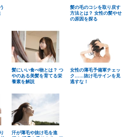
う
髪の毛のコシを取り戻す
法
方法とは？ 女性の髪やせ
の原因を探る
髪にいい食べ物とは？ つ
女性の薄毛予備軍チェッ
やのある美髪を育てる栄
ク……抜け毛サインを見
養素を解説
逃すな！
り
汗が薄毛や抜け毛を進