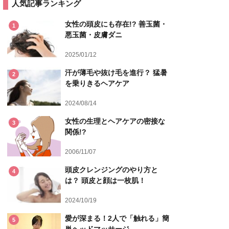
人気記事ランキング
女性の頭皮にも存在!? 善玉菌・
1
悪玉菌・皮膚ダニ
2025/01/12
汗が薄毛や抜け毛を進行？ 猛暑
2
を乗りきるヘアケア
2024/08/14
女性の生理とヘアケアの密接な
3
関係!?
2006/11/07
頭皮クレンジングのやり方と
4
は？ 頭皮と顔は一枚肌！
2024/10/19
愛が深まる！2人で「触れる」簡
5