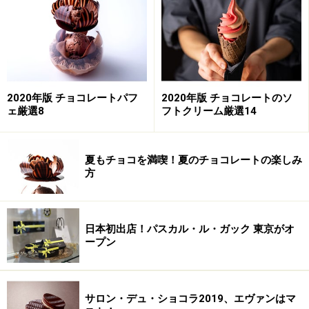
チョコレートチャンクピザ 1/6サイズ 350円（税込）
気軽に1人でかじりたいときは、6分の1サイズを購入で
きます。2分の1サイズもオーダーできますよ。みんなで
シェアしたり、表参道でちょっとおなかがすいたときに
2020年版 チョコレートパフ
2020年版 チョコレートのソ
1人で、など。シチュエーションにあわせて楽しみまし
ェ厳選8
フトクリーム厳選14
ょう。
夏もチョコを満喫！夏のチョコレートの楽しみ
＞＞次のページではユニークな「ホットチョコレート」
方
と「カプチーノ」をご紹介します。
※記事内容は執筆時点のものです。最新の内容をご確認くださ
い。
日本初出店！パスカル・ル・ガック 東京がオ
※メニューや料金などのデータは、取材時または記事公開時点で
ープン
の内容です。
サロン・デュ・ショコラ2019、エヴァンはマ
次のページへ
1
/
4