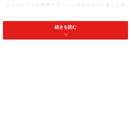
チョコレートを販売するショップスペースもあります
が、是非とも注目したいのは、ユニークなイートインメ
ニュー。今回はマックスブレナーオリジナルのユーモア
続きを読む
溢れるメニューをご紹介しますね。
●「チョコレートチャンクピザ」（このページです）
●とってもユニークです！「ホットチョコレート」と
「カプチーノ」
●あのストｰリーを思い出してワクワク！「チョコテー
ル」と、素敵な「クラシックヨーロピアンフォンデュ」
●エグゼクティブ シェフ、フード＆ビバレッジディレク
ター キャッツィー・ガイ・ハミルトンさんのお話ほか
チョコレートチャンクピザ