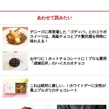
ニューヨークでも大人気のメニューです。
あわせて読みたい
チョコレートチャンクピザ 1800円（税込）
ピザそっくりにつくられた、ユーモアあふれるメニュー
デニーズに再登場した「ゴディバ」とのコラボ
です。ピザ生地に溶かしたホワイトチョコレートとミル
スイーツは、高級チョコとプチ贅沢感を同時に
味わえる！
クチョコレートのチャンク。その上にトーストしたマシ
ュマロをちらしています。
おやつに！ホットチョコレートに！プロも愛用
「成城石井」のハイカカオチョコ
マシュマロが溶けているので、かじるとまるでチーズの
ように白いマシュマロがのびるのが楽しいところ！初め
ていただいたときは、細かいところまでピザ風に！と、
思わず笑ってしまいました。
これは絶対に嬉しい…！ホワイトデーに女性が
喜ぶブルガリのチョコレート