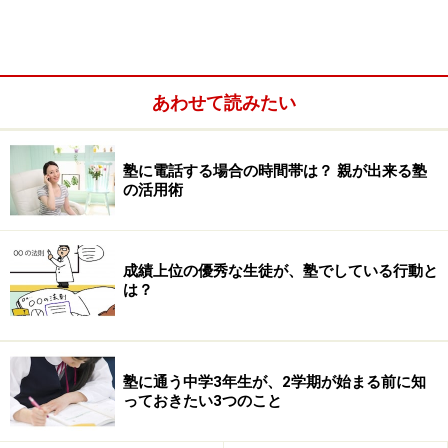
力にも差が出てきます。集団指導塾では採用試験に模擬
授業が課されず、採用後も授業研修会などで指導力を鍛
えられる機会があまりないところが多いです。「とにか
くじっくり親身に我が子の勉強を見てもらいたい」とい
あわせて読みたい
うというスタンスで塾探しをしているのであれば問題あ
りません。
塾に電話する場合の時間帯は？ 親が出来る塾
の活用術
しかし、難関校の受験を希望する場合は、担当講師の指
導実績をあらかじめ聞いておくといいでしょう。志望校
が決まっているのなら、その希望を伝えることで、その
成績上位の優秀な生徒が、塾でしている行動と
は？
学校に生徒を多数合格させた指導実績がある講師を担当
にしてもらえる場合もあります。
また、担当講師が1年間にどれくらい代わる可能性があ
塾に通う中学3年生が、2学期が始まる前に知
っておきたい3つのこと
るかを聞いておくといいでしょう。個別指導塾は集団指
導塾よりも講師の交代が頻繁です。塾によっては毎回の