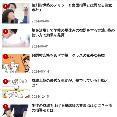
をして、受験終了まで安心して任せられる塾を選んでく
個別指導塾のメリットと集団指導とは異なる注意
1
ださいね。
点3つ
※記事内容は執筆時点のものです。最新の内容をご確認くださ
2024/09/09
い。
塾を活用して学校の夏休みの宿題をする方法…塾の
2
使い方で効果を発揮
2024/09/01
難関校合格をめざす塾、クラスの意外な特徴
3
2024/08/14
成績上位の優秀な生徒が、塾でしている行動と
4
は？
2024/12/15
生徒の成績を上げる塾講師の共通点はなに？一流
5
の指導法とは