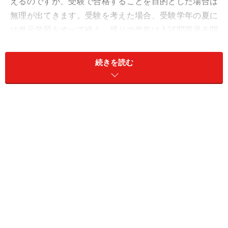
えるのですが、受験で合格することを目的とした場合は
無理が出てきます。受験を考えた場合、受験学年の夏に
は単元学習をすべて終え、残りの半年は入試問題過去問
を解くことで実践的に得点力を高めていく必要があるか
らです。単元学習を早く終えるほど、入試問題で得点力
続きを読む
を高める訓練に時間を使え、入試に有利になります。
受験の合格を目的に通う場合は、通常のコースよりも授
業を多めに受講して時間量を増やすしかありません。ど
れくらいの授業を受講すれば志望校に合格できるのかを
聞き、費用を吟味して判断してください。
どんな講師に担当してもらえるか？
個別指導塾は集団指導塾よりも1教室あたりの講師数が
多くなります。講師の数が多くなれば、指導経験や指導