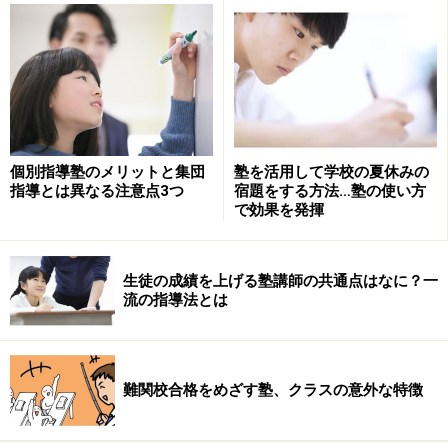
授業ごとに講師が代わるところもあります。そうなると
一貫した指導を受けられず、問題の解き方などで子ども
が混乱することもあります。
特に大学生がアルバイトで講師を勤めている塾は要注
意。大学生アルバイトは、テストやゼミの合宿、サーク
個別指導塾のメリットと集団
塾を活用して学校の夏休みの
ルのイベントや就職活動などで欠勤することが多くなり
指導とは異なる注意点3つ
宿題をする方法…塾の使い方
で効果を発揮
ます。年度途中で辞めてしまうことも多いのが実態で
す。1年間にどれくらい講師が変わる可能性があるの
か、大学生アルバイトの比率はどれくらいのなのかを聞
生徒の成績を上げる塾講師の共通点はなに？一
いておきましょう。
流の指導法とは
講師1人当たり何人の生徒を見るのか
難関校合格をめざす塾、クラスの意外な特徴
個別指導塾であっても講師と生徒が完全に1対1で指導す