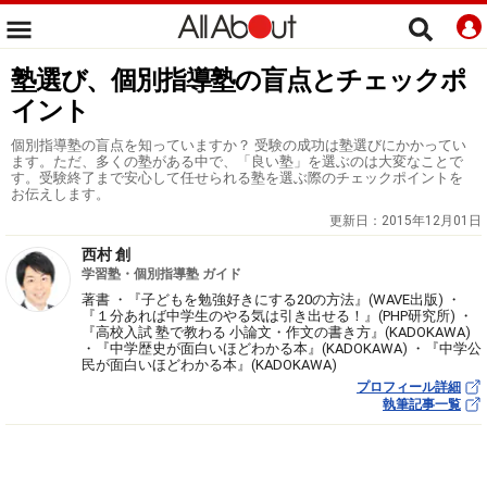
塾選び、個別指導塾の盲点とチェックポ
イント
個別指導塾の盲点を知っていますか？ 受験の成功は塾選びにかかってい
ます。ただ、多くの塾がある中で、「良い塾」を選ぶのは大変なことで
す。受験終了まで安心して任せられる塾を選ぶ際のチェックポイントを
お伝えします。
更新日：
2015年12月01日
西村 創
学習塾・個別指導塾 ガイド
著書 ・『子どもを勉強好きにする20の方法』(WAVE出版) ・
『１分あれば中学生のやる気は引き出せる！』(PHP研究所) ・
『高校入試 塾で教わる 小論文・作文の書き方』(KADOKAWA)
・『中学歴史が面白いほどわかる本』(KADOKAWA) ・『中学公
民が面白いほどわかる本』(KADOKAWA)
プロフィール詳細
執筆記事一覧