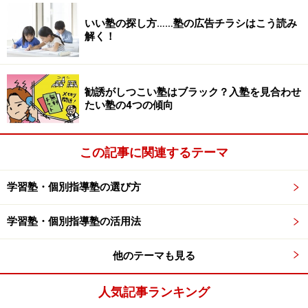
る形態は稀です。たいていは講師1人が生徒2、3人をそ
れぞれ個別で指導をします。講師が1人の生徒を教えて
いい塾の探し方……塾の広告チラシはこう読み
解く！
いるとき、その他生徒は問題を解き進めているわけで
す。講師1人当たりの生徒数が多くなれば、それだけ説
明してもらえる時間が減ります。塾によっては5人の生
勧誘がしつこい塾はブラック？入塾を見合わせ
徒を1人の講師が指導することもあります。講師1人当た
たい塾の4つの傾向
り何人の生徒を指導をするのかを聞いておくといいでし
ょう。場合によっては少人数クラスの集団授業を受けた
この記事に関連するテーマ
方がいいこともあります。
学習塾・個別指導塾の選び方
ただ、講師1人当たりの生徒数が少なくなればそれだけ
授業料がアップします。入塾した後も、授業料に対して
学習塾・個別指導塾の活用法
子どもの成績の伸び具合がどれくらいなのか、費用対効
果を観察しつつ、上手に塾を利用してください。
他のテーマも見る
いかがでしたでしょうか。入塾前に納得がいくまで質問
人気記事ランキング