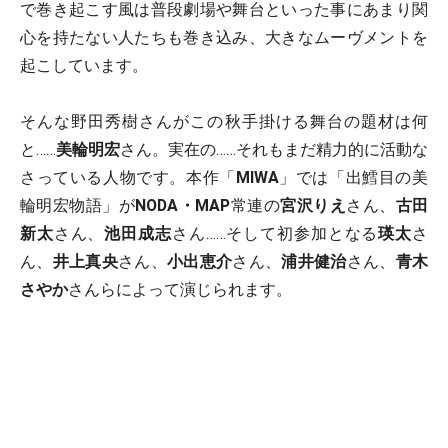
で巻き起こす風は普段劇場や舞台といった事にあまり関
心を持たない人たちも巻き込み、大きなムーヴメントを
起こしています。
そんな野田秀樹さんがこの秋手掛ける舞台の題材は何
と……
美輪明宏
さん。実在の……それもまだ精力的に活動な
さっている人物です。本作「
MIWA
」では「出鱈目の美
輪明宏物語」が
NODA・MAP
常連の
宮沢りえ
さん、
古田
新太
さん、
池田成志
さん……そして初参加となる
瑛太
さ
ん、
井上真央
さん、
小出恵介
さん、
浦井健治
さん、
青木
さやか
さんらによって演じられます。