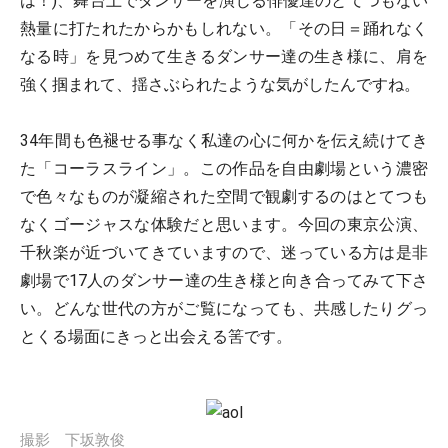
は！)、舞台上でダンサーを演じる俳優達のとてつもない
熱量に打たれたからかもしれない。「その日＝踊れなく
なる時」を見つめて生きるダンサー達の生き様に、肩を
強く掴まれて、揺さぶられたような気がしたんですね。
34年間も色褪せる事なく私達の心に何かを伝え続けてき
た「コーラスライン」。この作品を自由劇場という濃密
で色々なものが凝縮された空間で観劇するのはとてつも
なくゴージャスな体験だと思います。今回の東京公演、
千秋楽が近づいてきていますので、迷っている方は是非
劇場で17人のダンサー達の生き様と向き合ってみて下さ
い。どんな世代の方がご覧になっても、共感したりグっ
とくる場面にきっと出会える筈です。
撮影 下坂敦俊