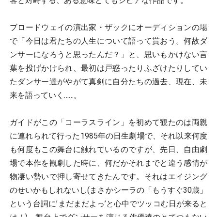
客と対峙する、ある意味とてもシビアな作品です。
ブロードウェイの演出家・ザックにオーディションの場
で「今日は君たちの人生について語って貰おう。何故ダ
ンサーになろうと思ったんだ？」と、思いもかけない言
葉を投げかけられ、最初は戸惑ったりふざけたりしてい
たダンサー達がやがて真剣に自分たちの過去、現在、未
来を語っていく……。
ガイドがこの「コーラスライン」を初めて観たのは両親
に連れられて行った1985年の日生劇場で、それ以来何度
も何度もこの舞台に触れているのですが、先日、自由劇
場で本作を観劇した時に、何だかそれまでと違う感情が
物凄い勢いで押し寄せてきたんです。それはエイジング
のせいかもしれないし(まさかシーラの「もうすぐ30歳」
という台詞に’まだまだよっ’と心中でツッコむ日が来ると