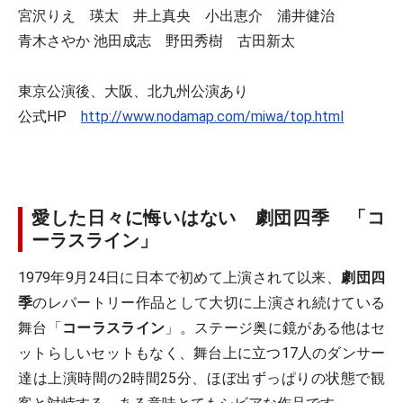
宮沢りえ 瑛太 井上真央 小出恵介 浦井健治
青木さやか 池田成志 野田秀樹 古田新太
東京公演後、大阪、北九州公演あり
公式HP
http://www.nodamap.com/miwa/top.html
愛した日々に悔いはない 劇団四季 「コ
ーラスライン」
1979年9月24日に日本で初めて上演されて以来、
劇団四
季
のレパートリー作品として大切に上演され続けている
舞台「
コーラスライン
」。ステージ奥に鏡がある他はセ
ットらしいセットもなく、舞台上に立つ17人のダンサー
達は上演時間の2時間25分、ほぼ出ずっぱりの状態で観