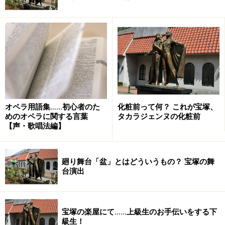
オペラ用語集……初心者のた
化粧前って何？ これが宝塚、
めのオペラに関する言葉
タカラジェンヌの化粧前
【声・歌唱法編】
廻り舞台「盆」とはどういうもの？ 宝塚の舞
台演出
宝塚の楽屋にて……上級生のお手伝いをする下
級生！