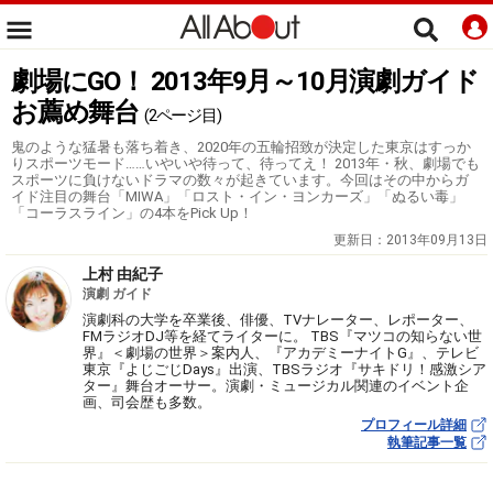
劇場にGO！ 2013年9月～10月演劇ガイド
お薦め舞台
(2ページ目)
鬼のような猛暑も落ち着き、2020年の五輪招致が決定した東京はすっか
りスポーツモード……いやいや待って、待ってえ！ 2013年・秋、劇場でも
スポーツに負けないドラマの数々が起きています。今回はその中からガ
イド注目の舞台「MIWA」「ロスト・イン・ヨンカーズ」「ぬるい毒」
「コーラスライン」の4本をPick Up！
更新日：
2013年09月13日
上村 由紀子
演劇 ガイド
演劇科の大学を卒業後、俳優、TVナレーター、レポーター、
FMラジオDJ等を経てライターに。 TBS『マツコの知らない世
界』＜劇場の世界＞案内人、『アカデミーナイトG』、テレビ
東京『よじごじDays』出演、TBSラジオ『サキドリ！感激シア
ター』舞台オーサー。演劇・ミュージカル関連のイベント企
画、司会歴も多数。
プロフィール詳細
執筆記事一覧