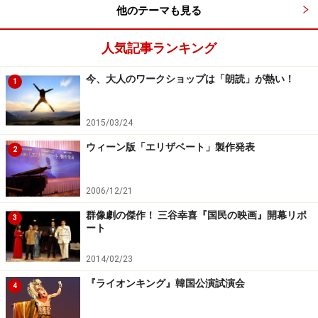
他のテーマも見る
人気記事ランキング
今、大人のワークショップは「朗読」が熱い！
1
2015/03/24
ウィーン版「エリザベート」製作発表
2
2006/12/21
群像劇の傑作！ 三谷幸喜『国民の映画』開幕リポ
3
ート
2014/02/23
『ライオンキング』韓国公演試演会
4