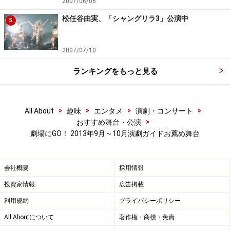
2007/06/06
公式HP
http://www.parco-play.com/web/play/yonkers/
松任谷由実、「シャングリラ3」公演中
5
■2013年10月16日
「ロスト・イン・ヨンカーズ」舞台
レビュー
をUPしました。
2007/07/10
記事は →
コチラ
ランキングをもっと見る
>
>
>
>
All About
趣味
エンタメ
演劇・コンサート
吉田大八監督、夏菜と本谷で舞台やるって
>
おすすめ舞台・公演
よ 「ぬるい毒」
劇場にGO！ 2013年9月～10月演劇ガイドお薦め舞台
何だか物凄いコラボレーションというか、いつもの如く
会社概要
採用情報
意表を突かれるというか……な、
劇団、本谷有希子
の番外
公演「
ぬるい毒
」。本作は本谷さんの同名小説を、「
桐
投資家情報
広告掲載
島、部活やめるってよ
」で2013年日本アカデミー賞最優
利用規約
プライバシーポリシー
秀作品賞をはじめ、映画賞を総ナメにした
吉田大八
監督
All Aboutについて
著作権・商標・免責
が脚色し演出を手掛けるという、ちょっとした’事件’のよ