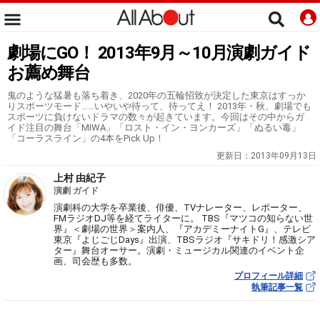
劇場にGO！ 2013年9月～10月演劇ガイド
お薦め舞台
鬼のような猛暑も落ち着き、2020年の五輪招致が決定した東京はすっか
りスポーツモード……いやいや待って、待ってえ！ 2013年・秋、劇場でも
スポーツに負けないドラマの数々が起きています。今回はその中からガ
イド注目の舞台「MIWA」「ロスト・イン・ヨンカーズ」「ぬるい毒」
「コーラスライン」の4本をPick Up！
更新日：
2013年09月13日
上村 由紀子
演劇 ガイド
演劇科の大学を卒業後、俳優、TVナレーター、レポーター、
FMラジオDJ等を経てライターに。 TBS『マツコの知らない世
界』＜劇場の世界＞案内人、『アカデミーナイトG』、テレビ
東京『よじごじDays』出演、TBSラジオ『サキドリ！感激シア
ター』舞台オーサー。演劇・ミュージカル関連のイベント企
画、司会歴も多数。
プロフィール詳細
執筆記事一覧