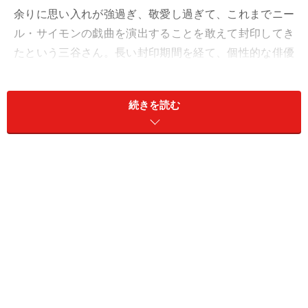
余りに思い入れが強過ぎ、敬愛し過ぎて、これまでニー
ル・サイモンの戯曲を演出することを敢えて封印してき
たという三谷さん。長い封印期間を経て、個性的な俳優
たちと共に創り上げられる家族の物語……いやあ、何だか
ゾクゾクします。
続きを読む