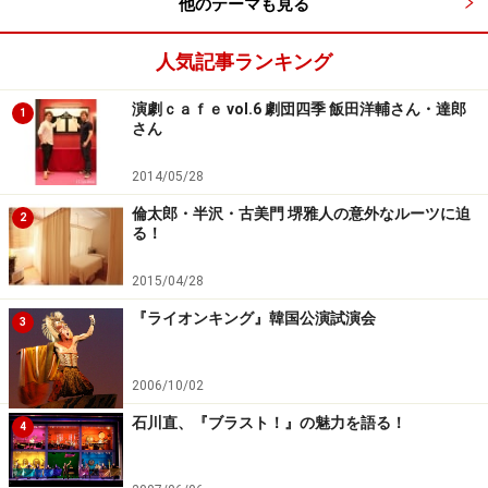
他のテーマも見る
れません。
人気記事ランキング
パルコ劇場40周年記念公演 パルコ・プロデュース「ロ
スト・イン・ヨンカーズ」
演劇ｃａｆｅ vol.6 劇団四季 飯田洋輔さん・達郎
1
さん
【作】ニール・サイモン
2014/05/28
【上演台本・演出】三谷幸喜
倫太郎・半沢・古美門 堺雅人の意外なルーツに迫
2
【出演】中谷美紀、松岡昌宏、小林隆、浅利陽介、入江
る！
甚儀、長野里美、草笛光子
2015/04/28
■東京公演
10月5日（土）～11月3日（日）＜全36回公演予定＞
『ライオンキング』韓国公演試演会
3
PARCO劇場
【チケット料金】8,500円（全席指定・税込）
2006/10/02
東京公演終了後、福岡、宮城、大阪、愛知、神奈川公演
石川直、『ブラスト！』の魅力を語る！
4
あり