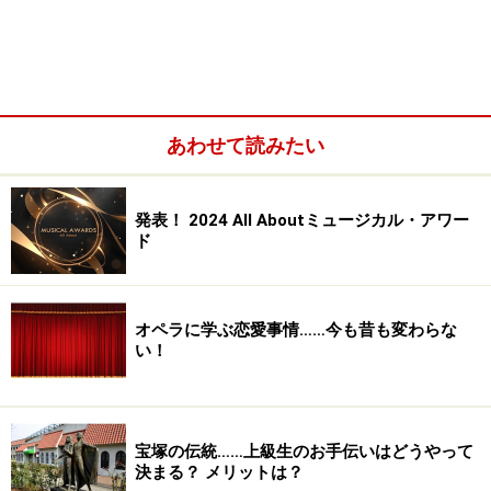
あわせて読みたい
発表！ 2024 All Aboutミュージカル・アワー
ド
オペラに学ぶ恋愛事情……今も昔も変わらな
い！
ロスト・イン・ヨンカーズ
鮮烈な印象を残した「猟銃」(2011年)以来、2回目の舞台
宝塚の伝統……上級生のお手伝いはどうやって
となる
中谷美紀
決まる？ メリットは？