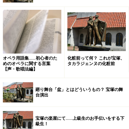
オペラ用語集……初心者のた
化粧前って何？ これが宝塚、
めのオペラに関する言葉
タカラジェンヌの化粧前
【声・歌唱法編】
さん、今回が三谷作品への初挑戦となるTOKIOの
松岡昌
廻り舞台「盆」とはどういうもの？ 宝塚の舞
宏
さん、東京サンシャインボーイズ時代からの盟友・
小
台演出
林隆
さん(「東京サンシャインボーイズ」の名前は、ニー
ル・サイモン作「サンシャイン・ボーイズ」から取った
そうです。) 「おのれナポレオン」ではキーになる役を
宝塚の楽屋にて……上級生のお手伝いをする下
級生！
演じた
浅利陽介
さんらに加え「東京サンシャインボーイ