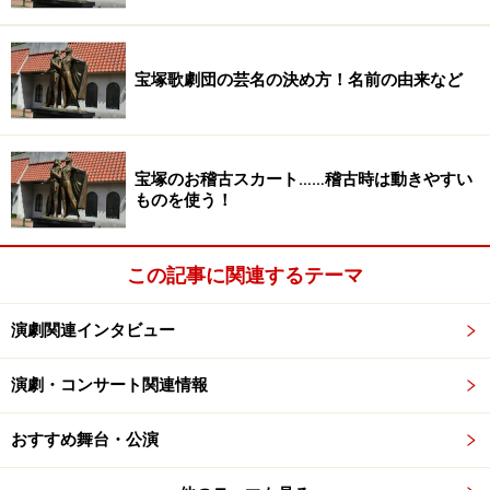
ズ」と同時期に一世を風靡した「第三舞台」の中心女
優
・長野里美
さん、オーディションで選ばれた
入江甚儀
さんらの魅力的なキャストの競演……キテますコレは。
宝塚歌劇団の芸名の決め方！名前の由来など
中でもガイドが個人的に超ワクワクしているのが、1992
年、今から21年前に青井陽治さん演出の同作品(当時のタ
宝塚のお稽古スカート……稽古時は動きやすい
イトルは「ヨンカーズ物語」)で今回と同じミセス・カー
ものを使う！
ニッツ役を演じた
草笛光子
さんのヨンカーズ再登板！ 以
前から草笛さんと三谷幸喜さんの組み合わせで作品が出
この記事に関連するテーマ
来る事を心待ちにしていましたので、今回の発表にはテ
ンションが上がりました！
演劇関連インタビュー
描かれる時代も国も違うけれど、21世紀に日本で生きる
演劇・コンサート関連情報
私たちが観て、きっと何かが心に刺さる「ロスト・イ
おすすめ舞台・公演
ン・ヨンカーズ」。 少し肌寒くなり、好きな人や家族
の事をふっと思い出すこの季節にぴったりの舞台かもし