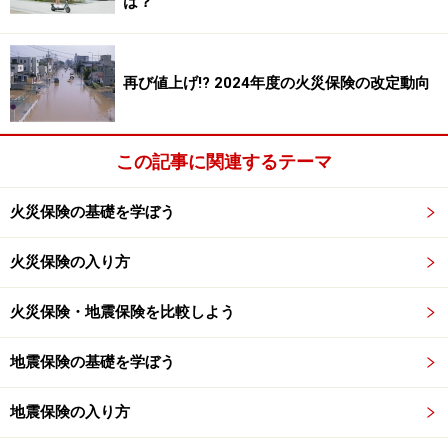
は？
が助け合う、支え合うという保険の仕組みに合わないと
ころがあるためです。
再び値上げ!? 2024年度の火災保険の改定動向
そのため地震で被災したら地震保険に加入していれば、
地震保険金で自己負担なしに家を建て直せる、買い直せ
この記事に関連するテーマ
ると考えるのは大きな間違いです。この地震保険の根底
にある考え方を理解していないと、地震保険に加入する
火災保険の基礎を学ぼう
しないの判断を誤りますのでこの点をしっかり押えてお
いてください。
火災保険の入り方
火災保険・地震保険を比較しよう
地震保険の加入で気をつけること
地震保険の基礎を学ぼう
最初にお話したように地震保険で補償される金額は、火
災保険の保険金額の30～50％の間といった限度がありま
地震保険の入り方
す。例えば、火災保険の保険金額が 2,000万円なら地震