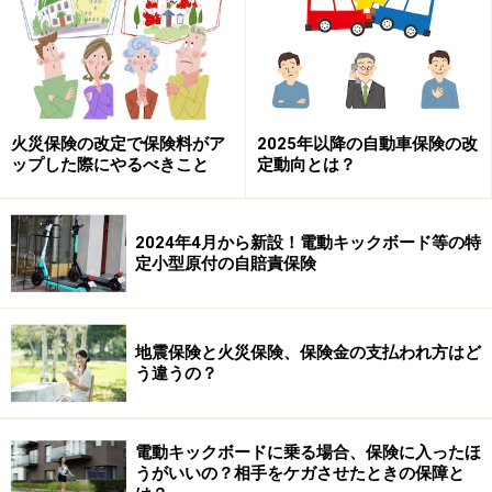
地震保険料は各損害保険会社で違いはない（国が関
与しているため）
保険期間は1年～5年間でそれ以上はない
地震保険金の支払いは全損・半損・一部損の3段階
火災保険の改定で保険料がア
2025年以降の自動車保険の改
のみ
ップした際にやるべきこと
定動向とは？
地震保険の考え方で最も重要なのは、被災による損害を
すべて保険でカバーするというものではないということ
2024年4月から新設！電動キックボード等の特
定小型原付の自賠責保険
です。
通常の火災保険や自動車保険は保険でカバーする（例え
地震保険と火災保険、保険金の支払われ方はど
ば火災で全焼した家を保険金を利用して建て直す）とい
う違うの？
う仕組みですが、地震保険の場合は保険を使ってその後
の生活再建の足掛かりにするというものです。
電動キックボードに乗る場合、保険に入ったほ
うがいいの？相手をケガさせたときの保障と
これは地震災害が保険事故に遭った人を遭わなかった人