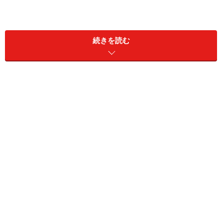
続きを読む
地震保険の仕組みや考え方で気をつけるこ
と
当ガイドサイトの地震保険関連の各記事の中で地震保険
について何度かお話していますが、まずその仕組みにつ
いて理解しておくことが大切です。