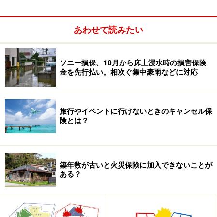
地震保険の主な特徴は簡単にいうと次のようにもので
あわせて読みたい
す。
火災保険とセットで加入（単独で加入不可）
ソニー損保、10月から床上浸水時の損害保険
契約できる補償額は火災保険の30％～50％（火災保
金を先行払い。相次ぐ集中豪雨などに対応
険2,000万円なら600～1,000万円）
旅行やイベントに行けないときのキャンセル保
険とは？
築年数が古いと火災保険に加入できないことが
ある？