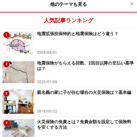
保険は600万円～1,000万円となります。
他のテーマも見る
このように保険金額は最高でも半分で、さらに建物5,000
人気記事ランキング
万円・家財1,000万円という上限もあります。いずれにし
地震拡張担保特約と地震保険はどう違う？
1
ても地震災害で家が全壊などした場合、地震保険では最
高でも半分までしか補償されません。
2009/09/01
また地震保険そのものはどこの損害保険会社で加入して
地震保険がもらえる回数、2回目以降の支払い基準
2
は？
も違いはありません。但し地震保険を付帯する火災保険
は各社ごとの違いで出ているのでこちらを比較するよう
2020/01/08
にしてください。
親名義の家に子が住む場合の火災保険は？基本編
3
火災保険の種類によっては地震災害関連の補償を拡充で
2018/05/22
きるような仕組みを持っている商品も出始めています。
火災保険の免責とは？免責金額を設定して保険料
4
を安くする方法
次のページでは地震で被災した際に気をつけること、地