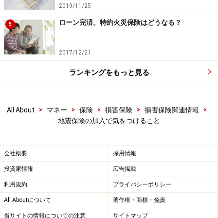
震保険金の支払いで気をつけることについて解説しま
2019/11/25
す。
ローン完済。特約火災保険はどうなる？
5
※記事内容は執筆時点のものです。最新の内容をご確認くださ
2017/12/21
い。
本記事の内容は一般的な情報提供を目的としており、特定の金融
ランキングをもっと見る
商品や投資行動を推奨するものではありません。
投資や資産運用に関する最終的なご判断はご自身の責任において
行ってください。
掲載情報の正確性・完全性については十分に配慮しております
>
>
>
>
>
All About
マネー
保険
損害保険
損害保険関連情報
が、その内容を保証するものではなく、これに基づく損失・損害
地震保険の加入で気をつけること
などについて当社は一切の責任を負いません。
最新の情報や詳細については、必ず各金融機関やサービス提供者
の公式情報をご確認ください。
会社概要
採用情報
投資家情報
広告掲載
次のページへ
1
/
2
利用規約
プライバシーポリシー
All Aboutについて
著作権・商標・免責
当サイトの情報についての注意
サイトマップ