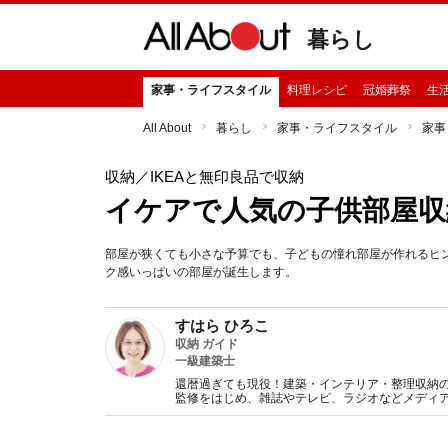
暮らし
家事・ライフスタイル
料理レシピ
冠婚葬祭
生
All About
暮らし
家事・ライフスタイル
家事
収納
／IKEAと無印良品で収納
イケアで人気の子供部屋収
部屋が狭くても小さな予算でも、子どもの憧れ部屋が作れるヒント
ク感いっぱいの部屋が誕生します。
すはら ひろこ
収納 ガイド
一級建築士
還暦過ぎても現役！建築・インテリア・整理収納
監修をはじめ、雑誌やテレビ、ラジオなどメディア
開催。プロとして共働き主婦の目線から追求した