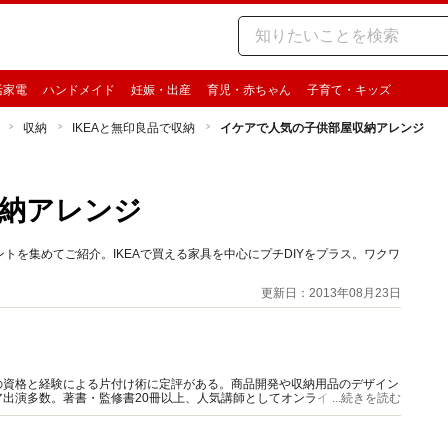
活家電
ハンドメイド
妊娠・出産
育児・赤ちゃん
子育て・キッズ
収納
IKEAと無印良品で収納
イケアで人気の子供部屋収納アレンジ
納アレンジ
を集めてご紹介。IKEAで買える家具を中心にプチDIYをプラス。ワクワ
更新日：2013年08月23日
の資格と経験による片付け術に定評がある。商品開発や収納用品のデザイン
出演多数。著書・監修書20冊以上、人気講師としてオンラインセミナーを
...続きを読む
メソッドが好評。