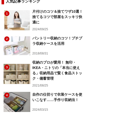
人気記事ランキング
片付けのコツ＆捨てワザ10選！
1
捨てるコツで部屋をスッキリ快
適に
2024/09/25
パントリー収納のコツ！プチプ
2
ラ収納ケースを活用
2018/08/31
収納のプロが愛用！ 無印・
3
IKEA・ニトリの「本当に使え
る」収納用品で賢く食品ストッ
ク・備蓄管理
2021/08/25
自作の仕切りで衣装ケースを使
4
いこなす……手作り収納法！
2024/03/15