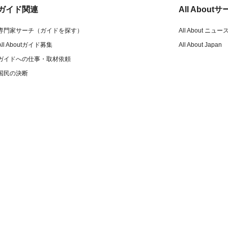
ガイド関連
All Abou
専門家サーチ（ガイドを探す）
All About ニュー
All Aboutガイド募集
All About Japan
ガイドへの仕事・取材依頼
国民の決断