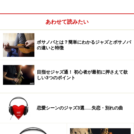
あわせて読みたい
ボサノバとは？簡単にわかるジャズとボサノバ
の違いと特徴
この「カミング・ホーム・アゲイン」は、そんなカーメ
ンの中でも特にコンテンポラリーな曲で構成されてお
り、フュージョン音楽に身体ごと溶け込んだカーメンの
目指せジャズ通！ 初心者が最初に押さえて欲
フレキシブルな感性を楽しめます。
しい3つのポイント
二枚組のCDの全曲がムードのある歌唱ですが、特に二枚
目の二曲目にひっそりと置かれた「スイート・アリバ
恋愛シーンのジャズ3選……失恋・別れの曲
イ」の達観した色気はどうでしょう。男の嘘を「スイー
ト・アリバイ」として聞き流そうとする大人の女の苦悩
と半ばあきらめの境地が、カーメンの一聴あっさりとし