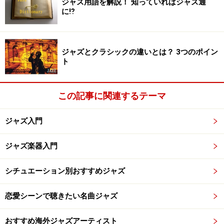
第2位 デイヴィッド・サンボーン「カジノ
ジャズ用語を解説！ 知っていればジャズ通
に⁉
ライツ」より「テーマ・フロム・ラブ・イ
ズ・ノット・イナフ」
ジャズとクラシックの違いとは？ 3つのポイン
ト
カジノ・ライツ/ワーナー・ブラザーズ・オールスターズ・
ライヴ・イン・モントルー
この記事に関連するテーマ
ここでご紹介するアルトサックス奏者の
デイヴィッド・
ジャズ入門
サンボーン
は、同じくアルトサックス奏者
チャーリー・
パーカー
以来の影響力を誇るジャズアルトサックス界の
ジャズ楽器入門
イノヴェーターです。
シチュエーション別おすすめジャズ
現在活躍しているアルトサックス奏者でこの二人の影響
恋愛シーンで聴きたい名曲ジャズ
を受けていない人はいないとさえ言える最重要ジャズメ
ンです。そしてこの二人に共通するのが、トータル的な
おすすめ海外ジャズアーティスト