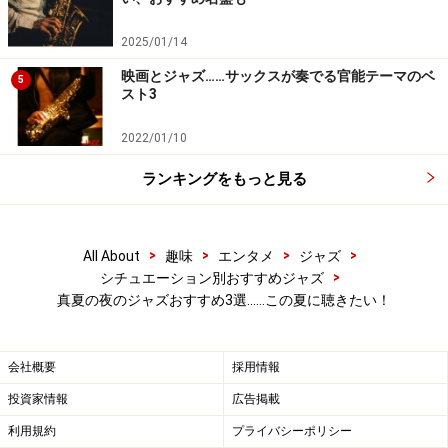
デイヴィッドではありません。
2025/01/14
ここでのデイヴィッドはいつも以上の熱気を持って、ア
映画とジャズ……サックスが奏でる官能テーマのベ
5
ルトサックスをあたかも放電のような鮮烈なサウンドで
スト3
鳴らし切っています。また、それに答える様に、単なる
2022/01/10
バックバンドではないオールスターチームが徐々にヒー
トアップしていく様が爽快です。
ランキングをもっと見る
真夏の暑さを吹き飛ばすのに、このラテンタッチの演奏
>
>
>
>
All About
趣味
エンタメ
ジャズ
は最適。屋外で、仲間と一緒に、ライムを絞ったビール
>
シチュエーション別おすすめジャズ
でも片手に聴きたい音楽です。
真夏の夜のジャズおすすめ3選……この夏に聴きたい！
Amazon
会社概要
採用情報
投資家情報
広告掲載
第1位 超人気フュージョンバンド、ウェザ
利用規約
プライバシーポリシー