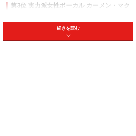
第3位 実力派女性ボーカル カーメン・マク
レエ 「カミング・ホーム・アゲイン」より
「スイート・アリバイ」
続きを読む
カミング・ホーム・アゲイン
女性ジャズボーカルの御三家が
エラ(フィッツジェラル
ド)
・
サラ(ヴォーン)
・そして今回ご紹介する
カーメン(マ
クレイ)
などと言われますが、三人の中でもカーメンは特
に感性が一番新しく現代的です。