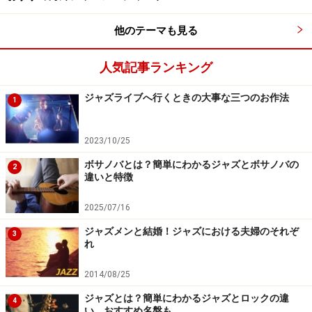
曲想づくりというよりも、その刹那的なサックスプレイ
に重きを置いているということです。
他のテーマも見る
そんなデイヴィッドは、ライブでこそ本領を発揮しま
人気記事ランキング
す。そのライブの中でも、こんなにスリリングなデイヴ
ジャズライブへ行くときの大事な三つのお作法
1
ィッドは他にないと言えるのが、この1981年のスイス、
モントルーで録音された「カジノ・ライツ」の「テー
マ・フロム・ラブ・イズ・ノット・イナフ」です。
2023/10/25
ボサノバとは？簡単にわかるジャズとボサノバの
2
違いと特徴
この記念すべき音楽祭で、デイヴィッドのバックを務め
たメンバーは、キーボードが「ラーセン・フェイトン・
2025/07/16
バンド」のニール・ラーセン、ドラムが「イエロー・ジ
ジャズメンと結婚！ジャズにおける夫婦のそれぞ
3
ャケッツ」のリッキー・ローソン、ベースがマーカス・
れ
ミラー、ヴィブラフォンがマイク・マイニエリ、カッテ
2014/08/25
ィングギターがロベン・フォード、パーカッションがレ
ニー・カストロという超豪華メンバー。これで燃えない
ジャズとは？簡単にわかるジャズとロックの違
4
い、おすすめ名盤も