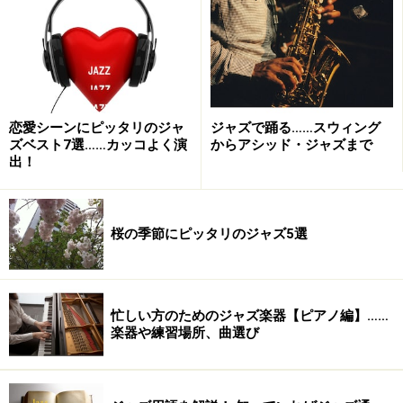
た歌唱の中からじわじわと滲みだして、歌の中に生きる
彼女のこれまでの苦労を感じ、ぐっとさせられます。
続くピッコロベースソロのバスター・ウィリアムスも好
演。カーメンの歌に対して、言い訳をする男の調子の良
恋愛シーンにピッタリのジャ
ジャズで踊る……スウィング
さまでも表現するかのような、深い中にも聴きやすいソ
ズベスト7選……カッコよく演
からアシッド・ジャズまで
ロは秀逸。
出！
このCDでは他にも伴奏陣が、当時のフュージョン界の大
立者ばかり。そんな猛者たちが、カーメンに従う様に盛
桜の季節にピッタリのジャズ5選
り立てます。夕立の後のひっそりとした時間に聴きたい
CDです。
忙しい方のためのジャズ楽器【ピアノ編】……
Amazon
楽器や練習場所、曲選び