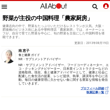
野菜が主役の中国料理「農家厨房」
健康志向の中で、野菜をたっぷりいただけるレストランが人気。大阪・
肥後橋のビジネス街にある中華料理店「農家厨房」では、オーナーシェ
フが、自分で育てた野菜を中心に、旬の野菜を主役にした中国料理を堪
能できます。
更新日：
2013年08月19日
南 恵子
食と健康 ガイド
NR・サプリメントアドバイザー
NR・サプリメントアドバイザー、フードコーディネーター、エ
コ・クッキングナビゲーター、日本茶インストラクターなどの
資格取得。現在、食と健康アドバイザーとして、健康と社会に
配慮した食生活の提案、レシピ提供、執筆、講演等を中心に活
動。毎日の健康管理に欠かせない食に関する豊富な情報を発信
していきます。
プロフィール詳細
執筆記事一覧