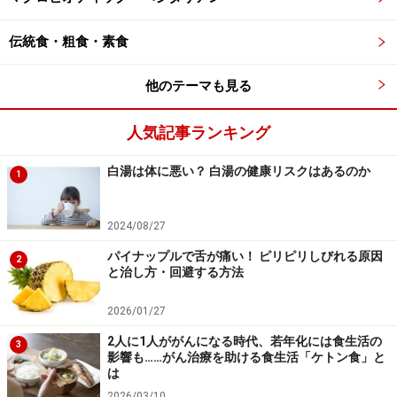
伝統食・粗食・素食
人気のデザート「マンゴープリン」。とろーりとした食感が
他のテーマも見る
独特です。
人気記事ランキング
デザートのマンゴープリンは、甘味と酸味のバランスが
よくぷるるんと柔らかな食感。この食感や風味を生かす
白湯は体に悪い？ 白湯の健康リスクはあるのか
1
ために、高級品種のアルフォンソを使用されているそう
です。
2024/08/27
パイナップルで舌が痛い！ ピリピリしびれる原因
中国料理というと、にんにく風味の強いはっきりした味
2
と治し方・回避する方法
という印象が強いですが、「農家厨房」のお料理は、に
んにくの使い方もマイルドで、それでいて野菜や肉など
2026/01/27
の素材の風味がしっかりとしていました。
2人に1人ががんになる時代、若年化には食生活の
3
影響も……がん治療を助ける食生活「ケトン食」と
は
2026/03/10