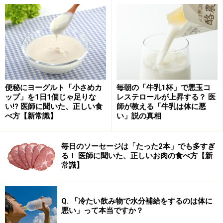
後でお聞きすると、レモン汁と魚醤をほんの少し隠し味
に使っているそうです。使い過ぎると、レモンの酸味や
魚醤のクセが出てしまいますが、絶妙なバランスで、食
便秘にヨーグルト「小さめカ
毎朝の「牛乳1杯」で悪玉コ
欲がかき立てられました。
ップ」を1日1個じゃ足りな
レステロールが上昇する？ 医
い!? 医師に聞いた、正しい食
師が教える「牛乳は体に悪
べ方【新常識】
い」説の真相
人気のお粥ランチ。ヘルシーで、ボリューム感もあります。
毎日のソーセージは「たった2本」でも多すぎ
季節の果物もついて、満足度の高い内容です。
る！ 医師に聞いた、正しいお肉の食べ方【新
常識】
お粥はたっぷりの量で、全部いただけるだろうかと思い
ましたが、適度な塩加減で、最後まで飽きずにお米のお
いしさが楽しめました。体に、お米の栄養が染み込んで
Q. 「冷たい飲み物で水分補給をするのは体に
悪い」って本当ですか？
くるようなやさしい味わいでした。お粥は、お代わり自