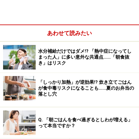
同店で人気のランチ「お粥セット」(850円)をいただいて
みました(取材は7月で、セット内容は異なります)。
まずは、旬の新たまねぎと鶏団子のスープからスター
あわせて読みたい
ト。さっぱりとしていながら、鶏団子から出る旨味や、
たまねぎの甘味もしっかり溶け込んで、コクがありま
水分補給だけではダメ!? 「熱中症になってし
す。
まった人」に多い意外な共通点……「朝食抜
き」はリスク
「しっかり加熱」が逆効果!? 炊き立てごはん
が食中毒リスクになることも……夏のお弁当の
落とし穴
Q. 「朝ごはんを食べ過ぎるとしわが増える」
って本当ですか？