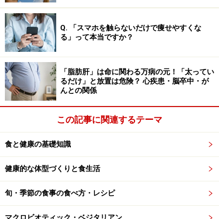
由なので、男性でも満足されることでしょう。
Q. 「スマホを触らないだけで痩せやすくな
飲茶3品は、ちょっと珍しい湯葉入りの包子、プリプリ
る」って本当ですか？
の皮がおいしい海老餃子と焼売と、本格的な点心で満足
感があります。
「脂肪肝」は命に関わる万病の元！「太ってい
るだけ」と放置は危険？ 心疾患・脳卒中・が
んとの関係
野菜のせいろ蒸しは、飽きのこない看板メ
ニュー
この記事に関連するテーマ
人気の野菜のせいろ蒸しには、にんじん、とうもろこ
食と健康の基礎知識
し、じゃがいも、葉大根、もやしが入っていました。ど
の野菜もそのままでもおいしくいただけましたが、せっ
健康的な体型づくりと食生活
かくなので半分はソースを漬けていただきました。ソー
スは、さらっと軽く爽やかな酸味があり、実はフレンチ
旬・季節の食事の食べ方・レシピ
ドレッシングをベースに、レモン汁や魚醤を隠し味にし
たオリジナルだとか。
マクロビオティック・ベジタリアン