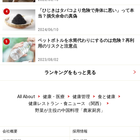
毎日通っても体が喜ぶ料理を提供
「ひじきはタバコより危険で身体に悪い」って本
4
当？損失余命の真偽
ランチは、お粥セット以外に「花ランチ」(850円)があ
り、こちらはスープにごはん、野菜のせいろ蒸しは共通
2024/06/10
ですが、肉や魚のメイン料理が選べます。
ペットボトルを水筒代わりにするのは危険？再利
5
用のリスクと注意点
花ランチのメイン料理は、月～水と木～金で異なりま
2023/08/02
す。ですからお粥ランチも加えて、例えば月曜日から金
曜日まで、毎日違う料理が楽しめます。また夏野菜が飽
ランキングをもっと見る
きた頃に秋野菜が出始め、季節の変化で野菜の表情も変
化するので、実際に毎日のように通うお客様もおられる
そうです。
>
>
>
>
All About
健康・医療
健康管理
食と健康
>
健康レストラン・食ニュース （関西）
野菜が主役の中国料理「農家厨房」
他にも、季節の野菜をたっぷり盛り込んだ麺料理は、毎
日限定10食しかありません。取材時はトマト冷麺(8月初
旬まで)でしたが、オープン前から行列ができて、11時半
会社概要
採用情報