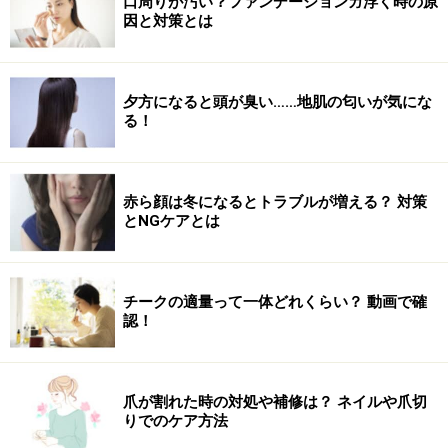
口周りが汚い？ファンデーションガ浮く時の原
のよりもご飯からの摂取を。たんぱく質も同様に、脂質
因と対策とは
の含有量が少ない鶏肉や魚、卵、大豆製品からの摂取が
おすすめです。
夕方になると頭が臭い……地肌の匂いが気にな
る！
気が向いた時に運動をするよりも、運動の効果を効率良
く上げるために食事のタイミングを合わせた方が目標体
重の達成も早くなります。運動を頑張っているのになか
赤ら顔は冬になるとトラブルが増える？ 対策
なか体重が減らない、という人はタイミングが間違って
とNGケアとは
いるのかもしれません。食事日記と運動日記を記録し
て、タイミングが合っているか確認してみましょう。
チークの適量って一体どれくらい？ 動画で確
※記事内容は執筆時点のものです。最新の内容をご確認くださ
認！
い。
※ダイエットは個人の体質、また、誤った方法による実践に起因
して体調不良を引き起こす場合があります。実践の際には、必ず
自身の体質及び健康状態を十分に考慮したうえで、正しい方法で
爪が割れた時の対処や補修は？ ネイルや爪切
おこなってください。また、全ての方への有効性を保証するもの
ではありません。
りでのケア方法