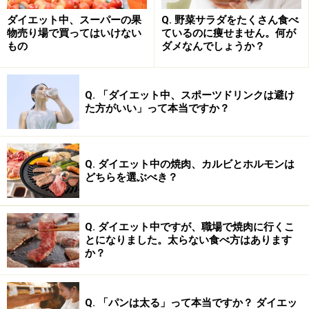
かり摂取して、活発な脂肪燃焼に備えます。
ダイエット中、スーパーの果
Q. 野菜サラダをたくさん食べ
物売り場で買ってはいけない
ているのに痩せません。何が
もの
ダメなんでしょうか？
■筋トレと有酸素運動を行う場合
筋トレと有酸素運動の両方を行うときはたくさんのエネ
Q. 「ダイエット中、スポーツドリンクは避け
ルギーを必要とします。長時間じっくり運動をする場合
た方がいい」って本当ですか？
は空腹の状態で行うよりも、空腹になる前の元気な状態
で行うのが良いでしょう。筋トレでしっかりボディデザ
Q. ダイエット中の焼肉、カルビとホルモンは
インをしたい時、1～2時間じっくり有酸素運動に取り組
どちらを選ぶべき？
みたい時などは、運動を始める1.5～2時間前までに食事
を済ませておきます。
Q. ダイエット中ですが、職場で焼肉に行くこ
とになりました。太らない食べ方はあります
筋トレのような瞬発的な動きには糖質のエネルギーを必
か？
要とするので、ご飯やパン、麺類などの主食でしっかり
糖質を補給できる食事をしておくと良いでしょう。もち
ろん栄養バランスも大切ですが、あまりお腹いっぱいに
Q. 「パンは太る」って本当ですか？ ダイエッ