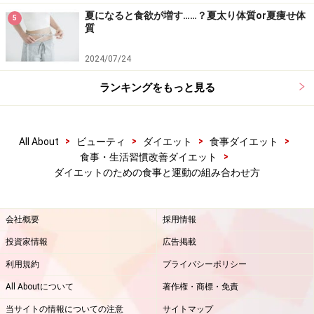
夏になると食欲が増す……？夏太り体質or夏痩せ体
5
質
2024/07/24
ランキングをもっと見る
>
>
>
>
All About
ビューティ
ダイエット
食事ダイエット
>
食事・生活習慣改善ダイエット
ダイエットのための食事と運動の組み合わせ方
会社概要
採用情報
投資家情報
広告掲載
利用規約
プライバシーポリシー
All Aboutについて
著作権・商標・免責
当サイトの情報についての注意
サイトマップ