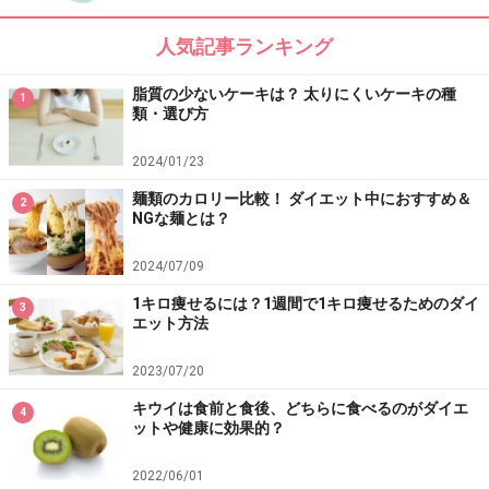
【編集部おすすめの購入サイト】
人気記事ランキング
脂質の少ないケーキは？ 太りにくいケーキの種
Amazonでダイエット関連の書籍をチェック！
1
類・選び方
楽天市場で人気のダイエット用品をチェック！
2024/01/23
麺類のカロリー比較！ ダイエット中におすすめ＆
2
NGな麺とは？
2024/07/09
1キロ痩せるには？1週間で1キロ痩せるためのダイ
3
エット方法
2023/07/20
キウイは食前と食後、どちらに食べるのがダイエ
4
ットや健康に効果的？
2022/06/01