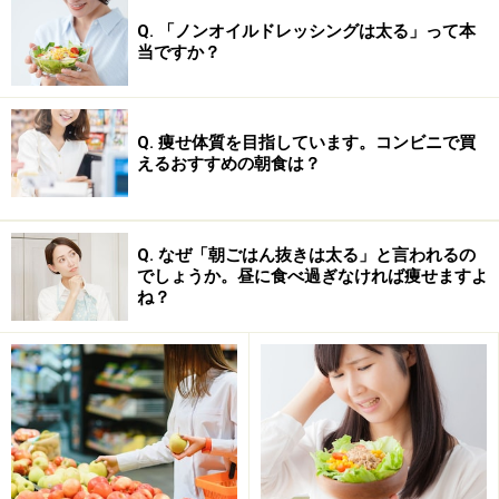
Q. 「ノンオイルドレッシングは太る」って本
当ですか？
Q. 痩せ体質を目指しています。コンビニで買
えるおすすめの朝食は？
Q. なぜ「朝ごはん抜きは太る」と言われるの
でしょうか。昼に食べ過ぎなければ痩せますよ
ダイエットでは食事と運動の組み合わせ方が重要
ね？
有酸素運動のみ行う場合は運動の3～4時間前までに食事
を済ませておきましょう。有酸素運動による脂肪燃焼を
活発にしたいなら、少し空腹を感じた状態で行うのがベ
ストです。ただし長時間の運動は危険です。運動は30～
40分間程度で終わらせましょう。食事の内容はバランス
良く、が基本です。1汁2菜で、たんぱく質と野菜もしっ