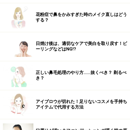
むドリンクを摂取すると良いでしょう。例えばコンビニ
やスポーツジム等で販売されているエネルギードリンク
花粉症で鼻をかみすぎた時のメイク直しはどう
がオススメです。
する？
運動後の食事
日焼け後は、適切なケアで美白を取り戻す！ピ
ーリングなどはNG!?
せっかく運動でカロリーを消費したのだから、それを無
駄にしないために食事は摂らないようにしている……とい
う人もいますが、運動によって枯渇した栄養素を摂取し
正しい鼻毛処理のやり方……抜くべき？ 剃るべ
ないと筋肉の分解が進み、筋肉量が上がらず返って代謝
き？
が悪くなったり、ボディラインに変化をつけられなくな
ります。
アイブロウが切れた！足りないコスメを手持ち
アイテムで代用する方法
運動後は、運動中に消費された糖質を補い、トレーニン
グした筋肉がしっかり育つようにたんぱく質を摂取しま
しょう。糖質は、パンや麺類など脂質の含有量が多いも