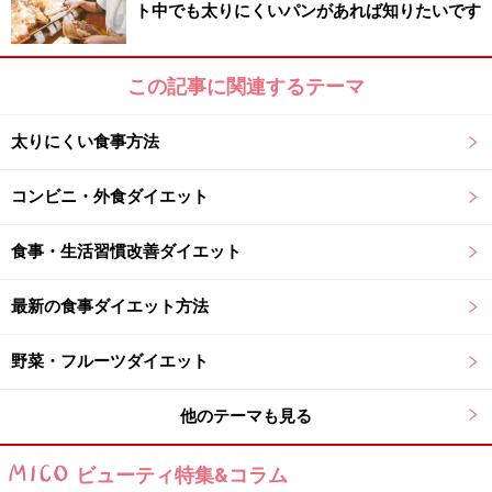
ト中でも太りにくいパンがあれば知りたいです
食べてしまうと体を動かすのが億劫になったり眠くなっ
てしまうので、腹八分目に抑えておきます。バランスの
良い食事を摂るのが難しい場合は、糖質の摂取だけでも
この記事に関連するテーマ
良いでしょう。ご飯、パン、麺類などの主食、もしくは
糖質の含有量が多いバナナもおすすめです。糖質をたっ
太りにくい食事方法
ぷり摂って、ハードな運動に備えます。
コンビニ・外食ダイエット
食事・生活習慣改善ダイエット
運動中のエネルギー補給
最新の食事ダイエット方法
運動中の筋肉の分解を抑えるのに有効なのは、バリン、
ロイシン、イソロイシンというアミノ酸（これらをまと
野菜・フルーツダイエット
めてBCCAと呼びます）の摂取です。これらは運動中のエ
ネルギー源として消費されるので、意識して補給するこ
他のテーマも見る
とで筋力の低下を防いで効率良く代謝の良い体を作った
りボディラインを整えてくれます。運動中は、BCCAを含
ビューティ特集&コラム