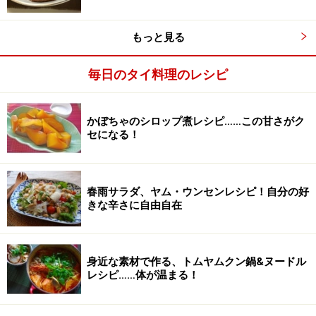
もっと見る
毎日のタイ料理のレシピ
材料を混ぜる
3
ボールに豚ひき肉、ニンニク、片栗粉、ナンプラーを加
かぼちゃのシロップ煮レシピ……この甘さがク
セになる！
えて、ざっくり混ぜます。ひと固まりになる程度でOK。
片栗粉はタピオカ粉の代用として使っています。
春雨サラダ、ヤム・ウンセンレシピ！自分の好
きな辛さに自由自在
身近な素材で作る、トムヤムクン鍋&ヌードル
レシピ……体が温まる！