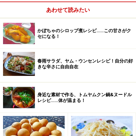
■
ニンニクバーグの作り方
あわせて読みたい
材料を用意する
1
豚肉は粗びきがある場合は、そちらがおすすめ。
かぼちゃのシロップ煮レシピ……この甘さがク
セになる！
春雨サラダ、ヤム・ウンセンレシピ！自分の好
きな辛さに自由自在
身近な素材で作る、トムヤムクン鍋&ヌードル
レシピ……体が温まる！