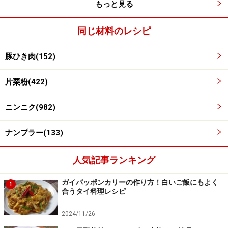
もっと見る
同じ材料のレシピ
豚ひき肉(152)
片栗粉(422)
ニンニク(982)
ナンプラー(133)
フライパンで焼く
4
フライパンに多めの油をひき、厚さ1cm～1.5cm、直径
人気記事ランキング
6cm程度に成形したタネを並べます。丸めるときに何度
ガイパッポンカリーの作り方！白いご飯にもよく
も手に打ち付けて空気を抜く必要もありません。周囲も
1
合うタイ料理レシピ
整えず、凸凹しているほうが屋台っぽい！
2024/11/26