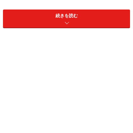
続きを読む
ニンニクバーグ(2人分)
■
ニンニクバーグの材料
豚ひき肉
200g
片栗粉
大さじ1／2
ニンニク
3片
ナンプラー
大さじ1／2
ニンニクバーグの作り方・手順