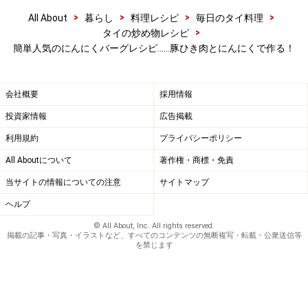
焦げ目が付いたら、フライ返しで返します。中に火が通
>
>
>
>
All About
暮らし
料理レシピ
毎日のタイ料理
>
タイの炒め物レシピ
れば完成。
簡単人気のにんにくバーグレシピ……豚ひき肉とにんにくで作る！
会社概要
採用情報
投資家情報
広告掲載
利用規約
プライバシーポリシー
All Aboutについて
著作権・商標・免責
当サイトの情報についての注意
サイトマップ
ヘルプ
© All About, Inc. All rights reserved.
掲載の記事・写真・イラストなど、すべてのコンテンツの無断複写・転載・公衆送信等
を禁じます