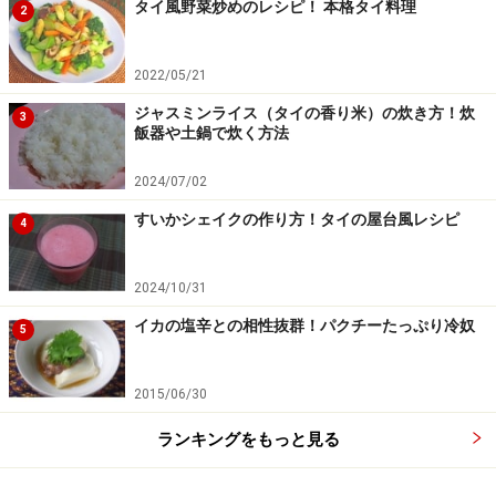
タイ風野菜炒めのレシピ！ 本格タイ料理
2
2022/05/21
ジャスミンライス（タイの香り米）の炊き方！炊
3
飯器や土鍋で炊く方法
2024/07/02
すいかシェイクの作り方！タイの屋台風レシピ
4
2024/10/31
イカの塩辛との相性抜群！パクチーたっぷり冷奴
5
2015/06/30
ランキングをもっと見る
両面焼く
5