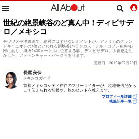
世紀の絶景峡谷のど真ん中！ディビサデ
ロ／メキシコ
チワワ太平洋鉄道で、絶対にはずせないポイントが、アメリカのグラン
ドキャニオンの4倍といわれる銅峡谷(バランカス・デル・コブレ)の中心
部にあり、海抜2400メートルに位置する駅、ディビサデロ。大自然を生
かした、アドベンチャー・パークもあります。
更新日：
2013年07月29日
長屋 美保
メキシコ ガイド
首都メキシコシティ在住のフリーライターが、現地発信だから
こそ伝えられる情報や、旅のヒントを教えます。
プロフィール詳細
執筆記事一覧