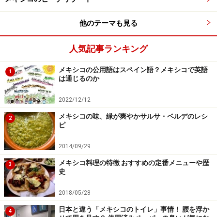
他のテーマも見る
ロープウェイで峡谷の奥地へいける
銅峡谷は国立公園になっていて、旅行者でも散策しやす
人気記事ランキング
い遊歩道が整備されており、歩きながら峡谷の絶景が楽
メキシコの公用語はスペイン語？メキシコで英語
1
しめます。遊歩道のいたるところに、展望台がありま
は通じるのか
す。また、乗馬ツアーも行われています。
2022/12/12
メキシコの味、緑が爽やかサルサ・ベルデのレシ
2
ピ
2014/09/29
ロッククライミングやジップラインもできる（C）Secretaria
de Turismo Chihuahua
メキシコ料理の特徴 おすすめの定番メニューや歴
3
史
ディビサデロ駅から徒歩15分ほどの銅峡谷アドベンチャ
2018/05/28
ー・パーク（パルケ・デ・アベントゥラ・バランカス・
デル・コブレ＝Parque de aventura Barrancas del
日本と違う「メキシコのトイレ」事情！ 腰を浮か
4