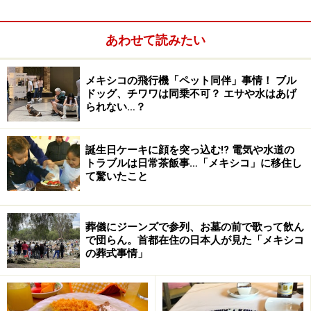
す。
あわせて読みたい
タラウマラ（ララムリ）についてはこちら＞＞＞
メキシ
コ・チワワの山脈に暮らす先住民族タラウマラ
メキシコの飛行機「ペット同伴」事情！ ブル
チワワ太平洋鉄道の概要や、おすすめスポットを案内し
ドッグ、チワワは同乗不可？ エサや水はあげ
ています＞＞＞
メキシコ北部の大自然を満喫！チワワ太
られない…？
平洋鉄道の旅
、
チワワ太平洋鉄道のコロニアル都市、エ
ル・フエルテ
、
先住民文化と自然を堪能する観光地、ク
誕生日ケーキに顔を突っ込む!? 電気や水道の
リール
トラブルは日常茶飯事…「メキシコ」に移住し
て驚いたこと
葬儀にジーンズで参列、お墓の前で歌って飲ん
で団らん。首都在住の日本人が見た「メキシコ
の葬式事情」