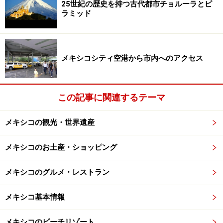
25世紀の歴史を持つ古代都市チョルーラとピ
ラミッド
の山脈にある6つの峡谷（ウリケ、シンフォロサ、バト
ピラス、カンダメーニャ、チニパス、オテロス）からな
る地帯の名称で、かつて銅が採掘されたため、銅峡谷と
呼ばれています。その深さは1300メートルで、ウリケ峡
メキシコシティ空港から市内へのアクセス
谷の最も深いところでは1890メートルにおよぶとか。ひ
とつひとつの峡谷はアメリカのグランドキャニオンより
この記事に関連するテーマ
小さいのですが、全体でおよそ6万平方キロメートル。
グランドキャニオンの約4倍もの大きさにになります。
メキシコの観光・世界遺産
メキシコのお土産・ショッピング
おすすめのアクティビティ
メキシコのグルメ・レストラン
メキシコ基本情報
名物ピエドラ・ボラーダという動く石。危険なので真似しな
いように！
メキシコのビーチリゾート