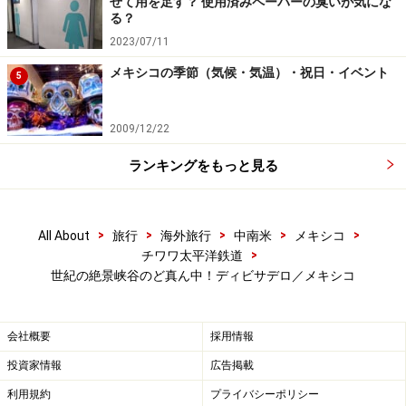
せて用を足す？ 使用済みペーパーの臭いが気にな
cobre）では、ロープウェイ（往復250メキシコペソ）
る？
や、ジップライン（600メキシコペソ）、ロッククライ
2023/07/11
ミング（450メキシコペソ）、イベントが開催される野
メキシコの季節（気候・気温）・祝日・イベント
5
外ステージ、峡谷を一望できるレストランがあります。
2009/12/22
観光客の訪れるスポットには、先住民族タラウマラの
人々の民芸品販売の露店がたくさん出ています。
ランキングをもっと見る
取材協力：
TRANS ORBIT USA
>
>
>
>
>
All About
旅行
海外旅行
中南米
メキシコ
※記事内容は執筆時点のものです。最新の内容をご確認くださ
>
チワワ太平洋鉄道
い。
世紀の絶景峡谷のど真ん中！ディビサデロ／メキシコ
※海外を訪れる際には最新情報の入手に努め、「
外務省 海外安全
ホームページ
」を確認するなど、安全確保に十分注意を払ってく
ださい。
会社概要
採用情報
投資家情報
広告掲載
利用規約
プライバシーポリシー