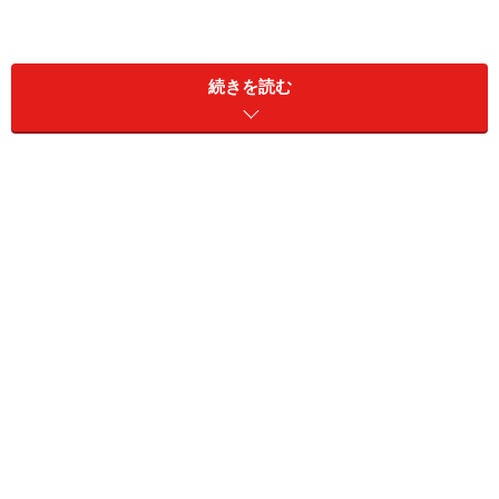
続きを読む
ちなみに、ディビサデロ（Divisadero）駅と隣のポサ
ダ・バランカス（Posada Barrancas）駅にホテルがあり
ますが、その駅間はおよそ4kmと至近距離なので、どち
らを拠点にしてもよいでしょう。
先住民族タラウマラ（ララムリ）の居住区であり、こん
な険しい場所にも人々が暮らしているのかと驚かされま