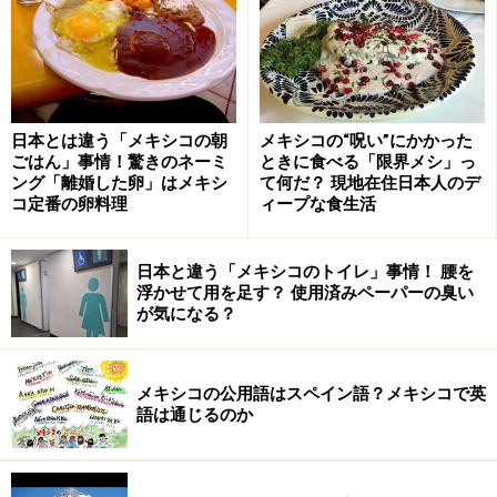
チワワ太平洋鉄道ルートの宿泊先はこちら＞＞＞
チワワ
日本とは違う「メキシコの朝
メキシコの“呪い”にかかった
ごはん」事情！驚きのネーミ
ときに食べる「限界メシ」っ
太平洋鉄道ルートのホテル
ング「離婚した卵」はメキシ
て何だ？ 現地在住日本人のデ
コ定番の卵料理
ィープな食生活
日本と違う「メキシコのトイレ」事情！ 腰を
浮かせて用を足す？ 使用済みペーパーの臭い
が気になる？
銅峡谷とは？
メキシコの公用語はスペイン語？メキシコで英
語は通じるのか
見ているだけで吸い込まれそうな風景
チワワ州のシェラ・タラウマラ（正式名称はシェラ・マ
ドレ・オクシデンタル）という海抜1500～2400メートル