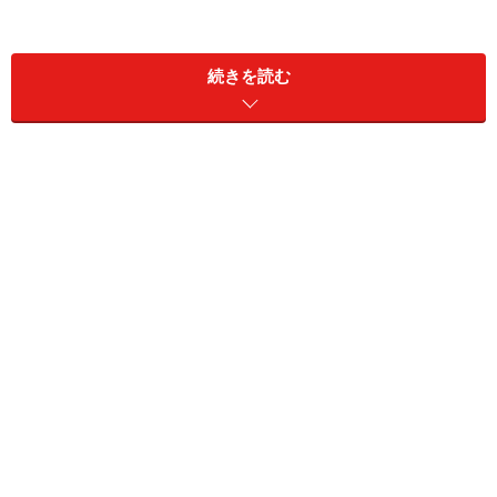
続きを読む
All Aboutガイドの注目ポイント！
スピーカーを内臓しているが、デザインはシンプルにまとま