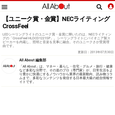
【ユニーク賞・金賞】NECライティング
CrossFeel
LEDシーリングライトのユニーク賞・金賞に輝いたのは、NECライティン
グの「CrossFeel HLDCD1221SP」。シーリングライトにパイオニア製ス
ピーカーを内蔵し、照明と音楽を見事に融合。そのユニークさが受賞理
由です。
更新日：
2013年07月30日
All About 編集部
「All About」は、マネー・暮らし・住宅・グルメ・旅行・健康
など多彩な分野で、その道のプロ（専門家）が、日常生活をよ
り豊かに快適にするノウハウから業界の最新動向、読み物コラ
ムまで、多彩なコンテンツを発信する日本最大級の総合情報サ
イトです。