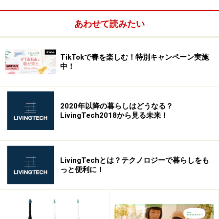
っている
『音楽を鳴らせるのが面白い。LEDライトも明るさやデ
あわせて読みたい
ザインだけでなく、こういった付加価値を競う時代にな
ったと感じる。』（
安蔵靖志：パソコン周辺機器ガイ
TikTokで春を楽しむ！特別キャンペーン実施
ド
）
中！
2020年以降の暮らしはどうなる？
LivingTech2018から見る未来！
LivingTechとは？テクノロジーで暮らしをも
っと便利に！