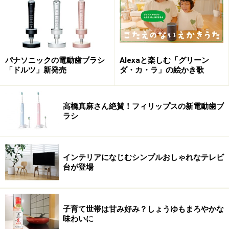
『
オーディオ部分はパイオニアが担当
し、音質も良好。
天井からBGMが流れると生活シーンも豊かで楽しくな
る。』（
鴻池賢三：オーディオ・ビジュアルガイド
）
パナソニックの電動歯ブラシ
Alexaと楽しむ「グリーン
「ドルツ」新発売
ダ・カ・ラ」の絵かき歌
参考：
メーカーHP
高橋真麻さん絶賛！フィリップスの新電動歯ブ
ラシ
その他の部門賞
インテリアになじむシンプルおしゃれなテレビ
【省エネ賞】
アイリスオーヤマ 「ECOHiLUX」CL12DL-
台が登場
PHSL
【明るいで賞】
日立アプライアンス LEC-AHS1810BC
【デザイン賞】
パナソニック
「EVERLEDS」 HH-LC712
子育て世帯は甘み好み？しょうゆもまろやかな
味わいに