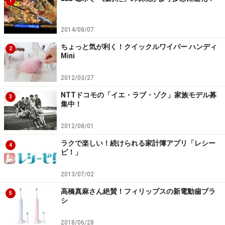
1
2014/08/07
ちょっと気が利く！クイックルワイパー ハンディ
2
Mini
2012/03/27
NTTドコモの「イエ・ラブ・ゾク」家族モデル募
3
集中！
2012/08/01
ラクで楽しい！続けられる家計簿アプリ「レシー
4
ピ！」
2013/07/02
高橋真麻さん絶賛！フィリップスの新電動歯ブラ
5
シ
2018/06/28