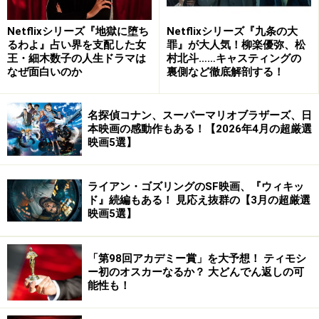
Netflixシリーズ『地獄に堕ち
Netflixシリーズ『九条の大
るわよ』占い界を支配した女
罪』が大人気！柳楽優弥、松
王・細木数子の人生ドラマは
村北斗……キャスティングの
なぜ面白いのか
裏側など徹底解剖する！
名探偵コナン、スーパーマリオブラザーズ、日
本映画の感動作もある！【2026年4月の超厳選
映画5選】
ライアン・ゴズリングのSF映画、『ウィキッ
ド』続編もある！ 見応え抜群の【3月の超厳選
映画5選】
「第98回アカデミー賞」を大予想！ ティモシ
ー初のオスカーなるか？ 大どんでん返しの可
能性も！