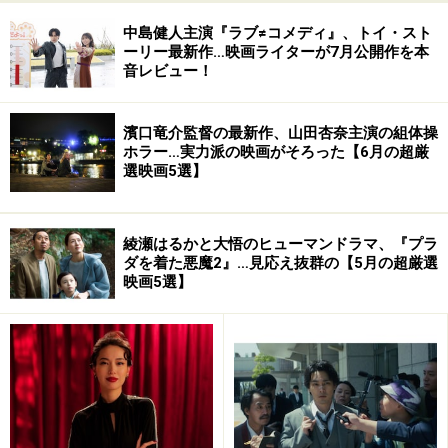
Amazonで洋画・邦画の DVD をチェック！
中島健人主演『ラブ≠コメディ』、トイ・スト
ーリー最新作…映画ライターが7月公開作を本
音レビュー！
楽天市場で洋画・邦画の DVD をチェック！
濱口竜介監督の最新作、山田杏奈主演の組体操
ホラー…実力派の映画がそろった【6月の超厳
選映画5選】
綾瀬はるかと大悟のヒューマンドラマ、『プラ
ダを着た悪魔2』…見応え抜群の【5月の超厳選
映画5選】