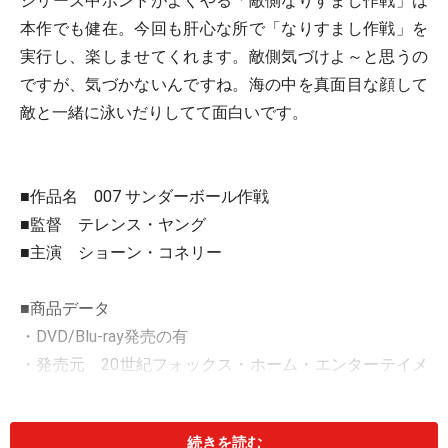
シリーズ中ボンドがよくやる「敵側なりすまし作戦」は
本作でも健在。今回も肝心な所で「なりすまし作戦」を
実行し、楽しませてくれます。敵側気づけよ～と思うの
ですが、気づかないんですね。海の中を真面目な顔して
敵と一緒に泳いだりしてて面白いです。
■作品名 007 サンダーボール作戦
■監督 テレンス・ヤング
■主演 ショーン・コネリー
■商品データ
・DVD/Blu-ray発売の有
・発売元 20世紀フォックス・ホーム・エンターテイメ
ント・ジャパン
サンダーボール作戦 [Blu-ray]
続きを読む