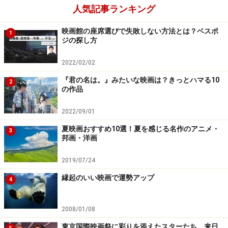
人気記事ランキング
映画館の座席選びで失敗しない方法とは？ベスポ
1
ジの探し方
2022/02/02
『君の名は。』みたいな映画は？きっとハマる10
2
の作品
2022/09/01
夏映画おすすめ10選！夏を感じる名作のアニメ・
3
邦画・洋画
2019/07/24
縁起のいい映画で運勢アップ
4
2008/01/08
東京国際映画祭に彩りを添えたスターたち 来日