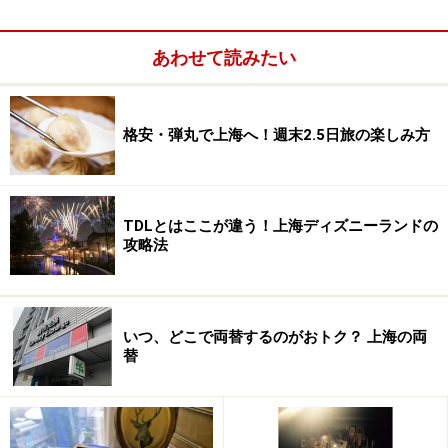
キ）、お凌ぎ（お寿司）、強肴（煮物）、揚物（天麩
羅）、口直し（酢のもの）、食事（うどん、ねぎとろ寿
あわせて読みたい
司、茶漬けより1つ）、そして“手作りデザート”と、飽き
ることなく最後まで食事を楽しむことができます。
格安・弾丸で上海へ！週末2.5日旅の楽しみ方
TDLとはここが違う！上海ディズニーランドの
攻略法
さまざまな魚も日本の各地から直輸入されていてフレッシ
ュ！
素材の80％は日本からの直輸入、そしてどのお料理も旬
いつ、どこで両替するのがおトク？ 上海の両
の食材を多く取り入れ、季節の味覚が満載。食材の味が
替
引き立つような調理方法と手の込んだ盛り付けで、味だ
けでなく目でも美味しいお料理の数々に出会えます。