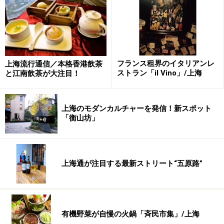
ロケーションは新天地エリアながら、高級バカラビル内
の奥まった場所にあり、なかなか辿り着けないのがどこ
かミステリアス。中国の富裕層や香港系の俳優さんたち
も訪れています。
フランス租界のイタリアンレ
上海流行通信／本格香港飲茶
店内は、モダンジャパニーズスタイルで、キャンドルラ
ストラン「il Vino」/上海
と江南飲茶が大注目！
イトがテーブルに灯るシックでシンプルな空間、そして
200平米の広さに38席のみと、ゆったりサイズに設計さ
上海のモダンカルチャーを発信！新スポット
れています。少人数で来た時には趣と厚みがある一枚板
「衡山坊」
のカウンターで、大切な人の密会の時には8名収入可能
な畳の個室で、シーン別に利用することもできます。
上海通が注目する最新ストリート“五原路”
旅先で、胃袋が中華に疲れた時、そして、ちょっとゴー
ジャスに決めたい夜にはぜひ行ってみたい上海の新しい
隠れ家です。
有機野菜が自慢の火鍋「斉民市集」/上海