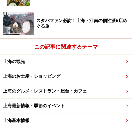
＜DATA＞
■KAKOMI
住所：済南路9号バカラビル2階
スタバファン必訪！上海・江南の個性派6店め
TEL： 021-5383−2829
ぐる旅
営業時間：17:30-23:00
アクセス：地下鉄1号線「黄陂南駅」徒歩約3分
この記事に関連するテーマ
※記事内容は執筆時点のものです。最新の内容をご確認くださ
い。
上海の観光
※海外を訪れる際には最新情報の入手に努め、「
外務省 海外安全
ホームページ
」を確認するなど、安全確保に十分注意を払ってく
上海のお土産・ショッピング
ださい。
上海のグルメ・レストラン・屋台・カフェ
上海最新情報・季節のイベント
上海基本情報