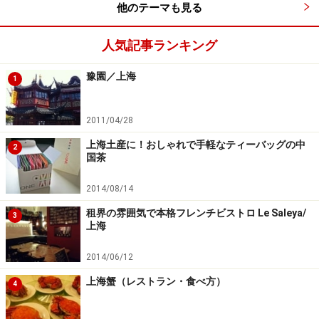
他のテーマも見る
人気記事ランキング
豫園／上海
1
2011/04/28
上海土産に！おしゃれで手軽なティーバッグの中
2
国茶
2014/08/14
租界の雰囲気で本格フレンチビストロ Le Saleya/
3
上海
2014/06/12
上海蟹（レストラン・食べ方）
4