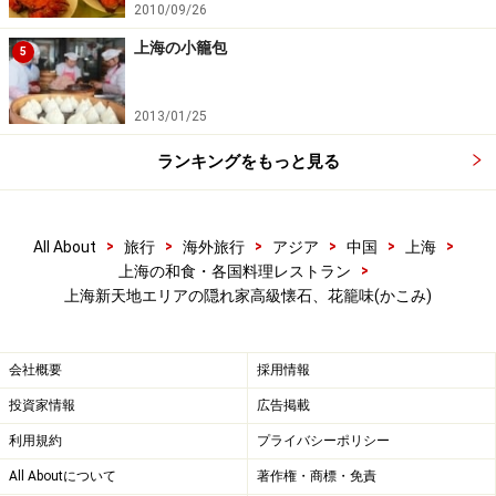
2010/09/26
上海の小籠包
5
2013/01/25
ランキングをもっと見る
>
>
>
>
>
>
All About
旅行
海外旅行
アジア
中国
上海
>
上海の和食・各国料理レストラン
上海新天地エリアの隠れ家高級懐石、花籠味(かこみ)
会社概要
採用情報
投資家情報
広告掲載
利用規約
プライバシーポリシー
All Aboutについて
著作権・商標・免責