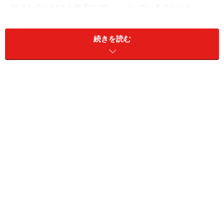
付けを少しだけ上海風にアレンジしているのだとか。
料理は890元のおまかせコースメニューのみで、メイン
続きを読む
になる黒毛和牛を軸に熟慮された献立が組まれていま
す。
おススメの日本酒を一口、そして新鮮な海鮮を一口、幸せが
口いっぱいに広がります
メニューの内容は、本日おススメの日本酒と前菜がセッ
トになった“酒一献”から開始。腰をおろして、ちょっと
一杯、さぁ、今夜のお食事の始まりです。続いては御椀
（お吸いもの）、造里（お刺身）、家喜物（和牛ステー