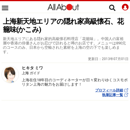
上海新天地エリアの隠れ家高級懐石、花
籠味(かこみ)
新天地エリアにある隠れ家的高級懐石料理店「花籠味」。中国人の富裕
層や香港の俳優さんがお忍びで訪れると噂のお店です。メニューは890元
のコースのみ、日本から空輸された素材を上海の空の下でも楽しめま
す。
更新日：
2013年07月01日
ヒキタ ミワ
上海 ガイド
上海在住18年目のコーディネーターが日々変わりゆくコスモポ
リタン上海の魅力をお届けします！
プロフィール詳細
執筆記事一覧