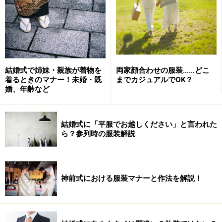
結婚式で姉妹・親族が着物を
両家顔合わせの服装……どこ
着るときのマナー！未婚・既
までカジュアルでOK？
婚、年齢など
結婚式に「平服でお越しください」と言われた
ら？参列時の服装解説
華やかな色打掛（いろうちかけ）は、繁栄や豊かさが感
じられる花嫁和装。挙式でも披露宴でも着ることができ
ます。
神前式における服装マナーと作法を解説！
豪華絢爛な色打掛は挙式当日だけでなく、前撮りなど写
真撮影用の衣装としても人気。写真映えもバツグンで