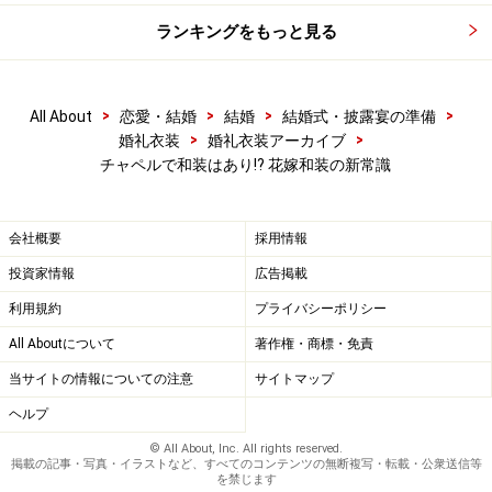
ランキングをもっと見る
>
>
>
>
All About
恋愛・結婚
結婚
結婚式・披露宴の準備
>
>
婚礼衣装
婚礼衣装アーカイブ
チャペルで和装はあり!? 花嫁和装の新常識
振袖
会社概要
採用情報
投資家情報
広告掲載
個性的なコーディネートを楽しむことができるのは引き振袖
利用規約
プライバシーポリシー
＆振袖ならではの特権です Photo：CANDY PHOTO 提供
All Aboutについて
著作権・商標・免責
元：FuRa kimono
当サイトの情報についての注意
サイトマップ
未婚女性の第一礼装である振袖（ふりそで）。結婚式は
ヘルプ
花嫁が振袖を着ることのできる最後の機会です。
© All About, Inc. All rights reserved.
掲載の記事・写真・イラストなど、すべてのコンテンツの無断複写・転載・公衆送信等
を禁じます
成人式以来、数えるほどしか袖を通していない振袖や、