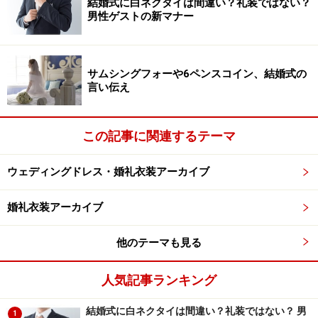
す。
結婚式に白ネクタイは間違い？礼装ではない？
男性ゲストの新マナー
以前は白無垢から色打掛へのお色直しが多かったため、
白い掛下が一般的でしたが、今では掛下にも色物を使う
サムシングフォーや6ペンスコイン、結婚式の
など、個性的な着こなしを楽しむことができます。近
言い伝え
年、一番着こなしの幅が広がった衣装の1つでしょう。
この記事に関連するテーマ
ウェディングドレス・婚礼衣装アーカイブ
引き振袖
婚礼衣装アーカイブ
他のテーマも見る
帯の結び方でもイメージが大きく変わる引き振袖 提供元：
京都セントアンドリュース教会
人気記事ランキング
引き振袖（きひふりそで）は「お引き摺り（おひきず
結婚式に白ネクタイは間違い？礼装ではない？ 男
1