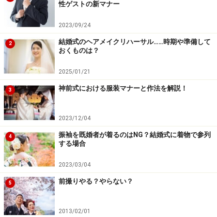
性ゲストの新マナー
り）」ともよばれる、振袖の裾を打掛のように引いた花
嫁衣裳。角隠しをつけて挙式に臨み、披露宴・パーティ
2023/09/24
では洋髪にチェンジ…といったように、挙式・披露宴ど
結婚式のヘアメイクリハーサル……時期や準備して
2
ちらでも着ることができます。
おくものは？
2025/01/21
もともと豪商や裕福な農家などの花嫁衣裳からはじまっ
たと言われる引き振袖。コーディネートを幅広く楽しむ
神前式における服装マナーと作法を解説！
3
ことができるので、どんな結婚式会場でも、いかなるシ
ーンにも合わせることができます。
2023/12/04
振袖を既婚者が着るのはNG？結婚式に着物で参列
4
する場合
2023/03/04
前撮りやる？やらない？
5
2013/02/01