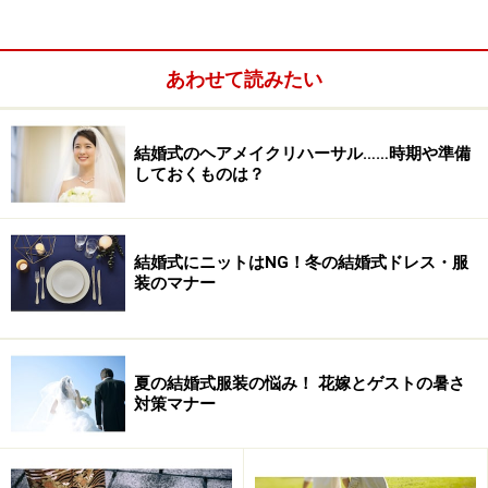
もっとも花嫁らしい和装の白無垢（しろむく）。打掛や
掛下（打掛の下に着る振袖)、帯や小物もすべて白で統一
された花嫁衣裳です。
あわせて読みたい
もともと花嫁は白無垢で嫁ぎ、挙式後に嫁ぎ先が用意し
結婚式のヘアメイクリハーサル……時期や準備
た地色のついた着物に着替えたそう。これが現在のお色
しておくものは？
直しのルーツだといわれ、白無垢は現在でも挙式に着ら
れる花嫁和装の代表格といえます。
結婚式にニットはNG！冬の結婚式ドレス・服
装のマナー
色打掛
夏の結婚式服装の悩み！ 花嫁とゲストの暑さ
対策マナー
近年人気の色打掛は、洋髪で華やかに着こなして！ 提供
元：TAGAYA