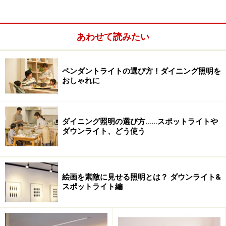
建物は、国内外で活躍する建築家、妹島和世氏が設計を
手掛けています。インテリアアイテムなども展示する地
あわせて読みたい
下と、照明に特化した地上2階の3フロアからなる建物
で、四方の壁面はガラスとその外側をアルミのエキスパ
ペンダントライトの選び方！ダイニング照明を
ンドメタルで覆われています。
おしゃれに
展示の仕方にも工夫があり、1階は、外側の壁際に、照
明器具が展示されているため、中に入ると、照明に囲ま
ダイニング照明の選び方……スポットライトや
ダウンライト、どう使う
れているように感じます。2階は、中央によせてクリス
タルやベネツィアンガラスなどきらびやかな照明器具が
天井に設置されています。
絵画を素敵に見せる照明とは？ ダウンライト&
スポットライト編
昼間は街並みに溶け込む外観が、夕方になると、中の様
子が透けて浮かび上がり、建物全体が照明のディスプレ
イのようです。