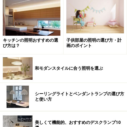
次のページでは、ローテーブル形のスタンドライトをご
紹介します。
※記事内容は執筆時点のものです。最新の内容をご確認くださ
子供部屋の照明の選び方・計
キッチンの照明おすすめの選
い。
画のポイント
び方は？
次のページへ
1
/
3
和モダンスタイルに合う照明を選ぶ
シーリングライトとペンダントランプの選び方
と使い方
美しくて機能的、おすすめのデスクランプ10