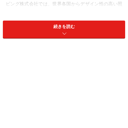
ビング株式会社では、世界各国からデザイン性の高い照
明器具を輸入販売しており、インテリアにこだわりを持
つ方には特にお勧めです。
続きを読む
例えば、ミラノサロ－ネでも注目されたmoooiや、プラ
スチック家具で有名なKartell、斬新なデザインを追求す
るFOSCARINI他、多数のヨーロッパのメーカーを中心
に、選りすぐりのシャンデリアやペンダント、スタンド
ライトなど、存在感のある個性的な器具を多く取りそろ
えています。アート作品のような照明器具も多く、中に
は一点ものや高価な器具も展示されており、見ているだ
けでも楽しい空間です。
写真3.サウジアラビアの前国王の別荘で使用されていたシャ
ンデリア