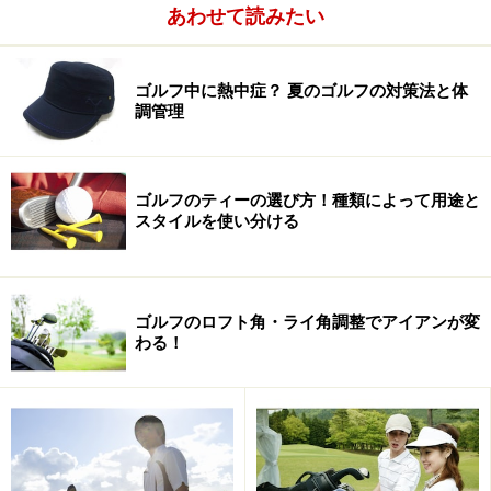
あわせて読みたい
ジャンボ尾崎プロは、今年からアダムスゴルフと契約。
アダムスは、テーラーメイド傘下となり、今年から大々
ゴルフ中に熱中症？ 夏のゴルフの対策法と体
的に日本に進出するということで、看板プロとしてジャ
調管理
ンボさんと契約しましたが、ツアー開幕早々に大仕事を
やってのけた格好です。
ゴルフのティーの選び方！種類によって用途と
スタイルを使い分ける
今のところ、アダムスゴルフのクラブはユーティリティ
ーのみの模様。ウッドとアイアンに加え、ボールもテー
ラーメイドを使用しているようです。現在のセッティン
グは下記のような内容。今後も変更される可能性が高い
ゴルフのロフト角・ライ角調整でアイアンが変
わる！
ですが、テーラーメイドのクラブ中心の構成は変わらな
いでしょう。
・ドライバー：テーラーメイド R1
・フェアウェイウッド：テーラーメイド RocketBallz