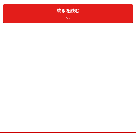
ゴいかがわかります。
続きを読む
この日は、前半の5番から4連続を含む5バーディーを奪
う快進撃で、アウト「30」。この時点で既にエージシュ
ートへの期待が高まり、現場はにわかに色めきたったと
いいます。
パープレーでもエージシュート達成でしたが、後半も1
イーグル4バーディーと大爆発。スコア「62」のエージ
シュート達成となりました。
日本ツアーのエージシューターといえば、ライバルの青
木功プロも有名。07年の日本シニアオープン最終日の
「65」（65歳）での6打差逆転優勝。08年鬼ノ城シニア
オープン最終日の「66」（66歳）、11年コマツオープン
初日「69」（69歳）など3度も記録しています。