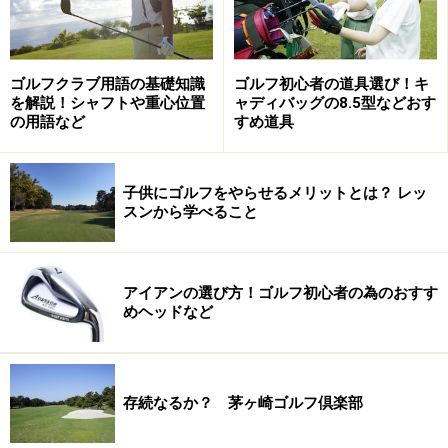
Stage 2
・ハイブリッド：アダムス SUPER LS
・アイアン：RocketBladezアイアン
ゴルフクラブ用語の基礎知識
ゴルフ初心者の道具選び！キ
・ウェッジ：マスダゴルフ スーパーグースウェッジ
を解説！シャフトや重心位置
ャディバッグの8.5型などおす
タイプJ
の用語など
すめ道具
・パター：イエス Callie-12 White Mid
・ボール：テーラーメイド Lethal
子供にゴルフをやらせるメリットとは？ レッ
スンから学べること
※記事内容は執筆時点のものです。最新の内容をご確認くださ
い。
アイアンの選び方！ゴルフ初心者の為のおすす
めヘッドなど
次のページへ
1
/
2
存続なるか？ 茅ヶ崎ゴルフ倶楽部