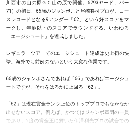
川西市の山の原ＧＣ山の原で開催。6793ヤード、パー
71）の初日、66歳のジャンボこと尾崎将司プロが、コー
スレコードとなる9アンダー「62」という好スコアをマ
ークし、年齢以下のスコアでラウンドする、いわゆる
「エージシュート」を達成しました。
レギュラーツアーでのエージシュート達成は史上初の快
挙。海外でも前例のないという大変な偉業です。
66歳のジャンボさんであれば「66」であればエージシュ
ートですが、それをはるかに上回る「62」。
「62」は現在賞金ランク上位のトッププロでもなかなか
出せないスコア。例えば、かつてはジャンボ軍団の一員
であり、2度の賞金王に輝いた伊澤利光プロの試合での
ベストスコアは「63」が2回。今回の偉業がどれほどス