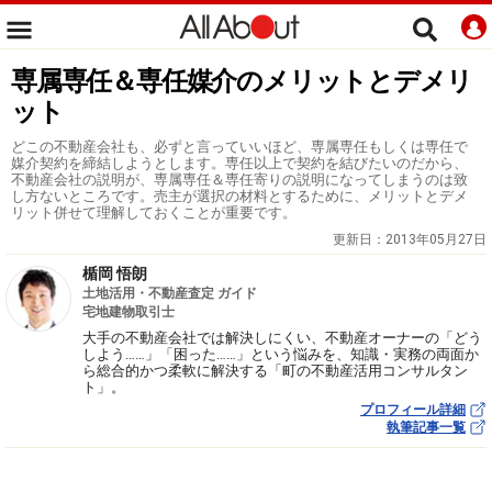
専属専任＆専任媒介のメリットとデメリ
ット
どこの不動産会社も、必ずと言っていいほど、専属専任もしくは専任で
媒介契約を締結しようとします。専任以上で契約を結びたいのだから、
不動産会社の説明が、専属専任＆専任寄りの説明になってしまうのは致
し方ないところです。売主が選択の材料とするために、メリットとデメ
リット併せて理解しておくことが重要です。
更新日：
2013年05月27日
楯岡 悟朗
土地活用・不動産査定 ガイド
宅地建物取引士
大手の不動産会社では解決しにくい、不動産オーナーの「どう
しよう……」「困った……」という悩みを、知識・実務の両面か
ら総合的かつ柔軟に解決する「町の不動産活用コンサルタン
ト」。
プロフィール詳細
執筆記事一覧