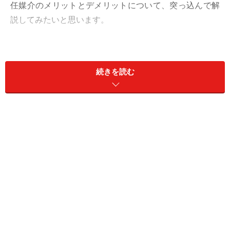
任媒介のメリットとデメリットについて、突っ込んで解
説してみたいと思います。
ちなみに専属専任と専任媒介の違いは、販売状況の報告
を売主に行う頻度（専属は1週間に1度、専任は2週間に1
続きを読む
度）と自己発見取引（＊自分で見つけてきたお客さんと
契約をすること）の際も、その会社を通して契約しなけ
ればいけない（専属）のか、否か（専任）です。
次のページ
から順に見ていきましょう。まずはメリット
についてです。
※記事内容は執筆時点のものです。最新の内容をご確認くださ
い。
次のページへ