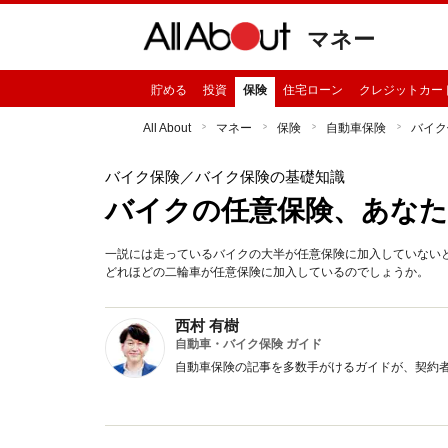
マネー
貯める
投資
保険
住宅ローン
クレジットカー
All About
マネー
保険
自動車保険
バイク
バイク保険
／バイク保険の基礎知識
バイクの任意保険、あな
一説には走っているバイクの大半が任意保険に加入していない
どれほどの二輪車が任意保険に加入しているのでしょうか。
西村 有樹
自動車・バイク保険 ガイド
自動車保険の記事を多数手がけるガイドが、契約