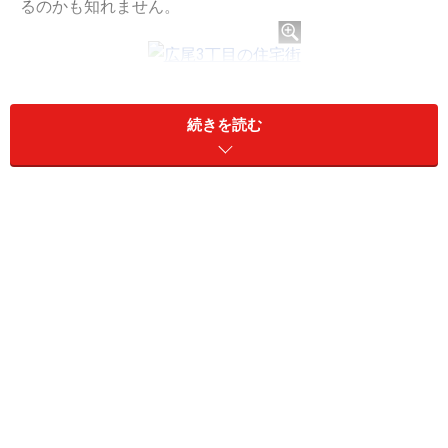
るのかも知れません。
広尾3丁目界隈は、高級マンションなどが建ち並ぶ閑静な住
宅街が続く
続きを読む
低層住宅街でありながら、起伏があることで変化に富
み、歩きながらいろんな街並みを楽しめることも、実際
歩いてこの街の魅力と感じました。
このエリアは、起伏もあり変化ある景色が楽しめる
三菱地所レジデンスが発表した、「ザ・パークハウス 広
尾羽澤」（施工：大成建設、設計：三菱地所設計）は、
かつて羽澤町と呼ばれた約8,000平米もの広大な敷地に計
画された全114邸のマンションです。現地を訪れると、
長い街路に覆うような木立の緑が印象的な石垣の続く屋