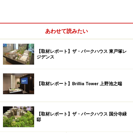
敷跡が見えます。この屋敷にはかつて、東京市長などを
歴任し夏目漱石とも交流のあった実業家中村是公が大正
4年に私邸を構えた場所。その後料亭などとして使われ
地域をはじめ多くの人に親しまれてきました。北側敷地
あわせて読みたい
に残された樹木の緑の深さがその歴史を感じさせます。
【取材レポート】ザ・パークハウス 東戸塚レ
ジデンス
「ザ・パークハウス 広尾羽澤」の現地北側。かつての樹木
を残している
緩やかな高低差をもつ台地状の敷地の周囲には、ツツジ
なども群生しています。第一種低層住居専用地域は、高
【取材レポート】Brillia Tower 上野池之端
さ制限などの規制が厳しいため、敷地が広く形状の整っ
た土地でなければマンション用地に適しません。4方向
が道路に面し、間口の広い敷地形状の土地がこうした人
【取材レポート】ザ・パークハウス 国分寺緑
気エリアで取引されること自体が、稀なことだと思いま
邸
す。