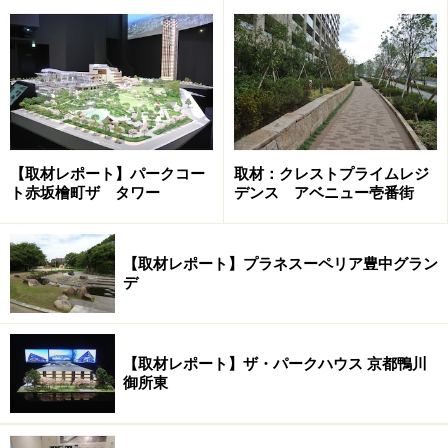
緑深い北側と違い、南側は比較的開けており、陽光注ぐ
晴れやかな感じです。敷地周囲を歩くだけで、良いマン
ションの印象を受けます。
「ザ・パークハウス 広尾羽澤」の南側現地。陽光射す、日
【取材レポート】パークコー
取材：クレストプライムレジ
当たりのよい場所。敷地のスケールを感じられる
ト赤坂檜町ザ タワー
デンス アベニュー壱番街
現地では、既に工事が進行中です。街路には、車通りも
少なく落ち着いた風情です。2014年4月竣工予定ですの
【取材レポート】プラネスーペリア豊中グラン
で、来年の今頃には新しいランドマークが誕生すること
デ
になります。
【取材レポート】ザ・パークハウス 京都鴨川
現地から徒歩圏の南青山の岡本太郎記念館。モデルルームは
御所東
この裏にある
この恵まれたロケーションと敷地をどうランドスケープ