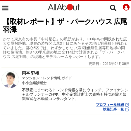
【取材レポート】ザ・パークハウス 広尾
羽澤
かつて東京市の市長「中村是公」の私邸があり、100年もの間残された広
大な屋敷跡地。現在の渋谷区広尾3丁目にあたるその地は羽澤町と呼ばれ
ていました。都心6区では、わずかしかない第1種低層住居専用地域の閑
静な住宅地。約8,400平米超の地に全114邸で計画される「ザ・パークハ
ウス 広尾羽澤」の現地とモデルルームをレポートします。
更新日：
2013年04月30日
岡本 郁雄
マンショントレンド情報 ガイド
中小企業診断士
不動産にまつわるトレンド情報を常にウォッチ。ファイナンシ
ャルプランナーCFP®、中小企業診断士の資格も持つ経験と知
識豊富な不動産コンサルタント。
プロフィール詳細
執筆記事一覧