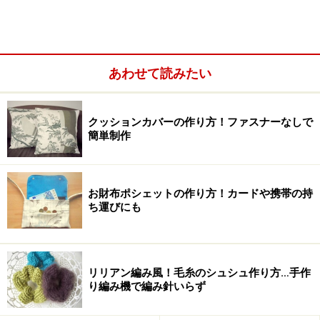
布は洗いやすい物がおすすめ
あわせて読みたい
・布
・針と糸
クッションカバーの作り方！ファスナーなしで
簡単制作
・細めのリボンまたはひも
・はさみ、定規、チャコペン など
お財布ポシェットの作り方！カードや携帯の持
布は合計で約60cm幅以上×1m。今回は、２種類使用しま
ち運びにも
した。１種類の布でそのサイズがなければ、小さな端切
れ布をパッチワーク風につないだり、ポケットや、持ち
手を別の布に変えてみるのもいいでしょう。布は作る前
リリアン編み風！毛糸のシュシュ作り方…手作
に一度水通しをして、アイロンをかけ布目を整えておき
り編み機で編み針いらず
ます。