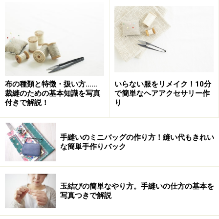
※記事内容は執筆時点のものです。最新の内容をご確認くださ
い。
布の種類と特徴・扱い方……
いらない服をリメイク！10分
次のページへ
1
/
2
裁縫のための基本知識を写真
で簡単なヘアアクセサリー作
付きで解説！
り
手縫いのミニバッグの作り方！縫い代もきれい
な簡単手作りバック
玉結びの簡単なやり方。手縫いの仕方の基本を
写真つきで解説