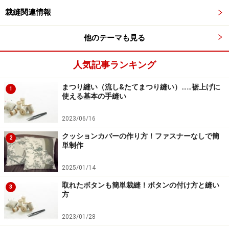
裁縫関連情報
他のテーマも見る
人気記事ランキング
まつり縫い（流し&たてまつり縫い）……裾上げに
1
使える基本の手縫い
2023/06/16
クッションカバーの作り方！ファスナーなしで簡
2
単制作
2025/01/14
取れたボタンも簡単裁縫！ボタンの付け方と縫い
3
方
2023/01/28