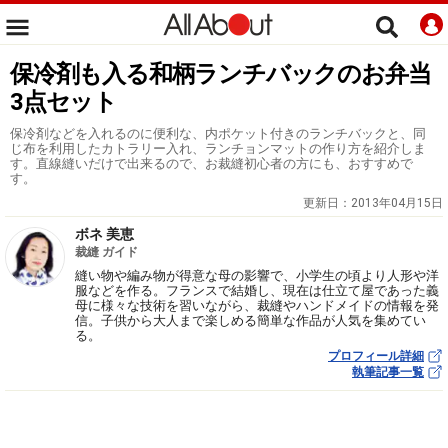
保冷剤も入る和柄ランチバックのお弁当
3点セット
保冷剤などを入れるのに便利な、内ポケット付きのランチバックと、同
じ布を利用したカトラリー入れ、ランチョンマットの作り方を紹介しま
す。直線縫いだけで出来るので、お裁縫初心者の方にも、おすすめで
す。
更新日：
2013年04月15日
ボネ 美恵
裁縫 ガイド
縫い物や編み物が得意な母の影響で、小学生の頃より人形や洋
服などを作る。フランスで結婚し、現在は仕立て屋であった義
母に様々な技術を習いながら、裁縫やハンドメイドの情報を発
信。子供から大人まで楽しめる簡単な作品が人気を集めてい
る。
プロフィール詳細
執筆記事一覧