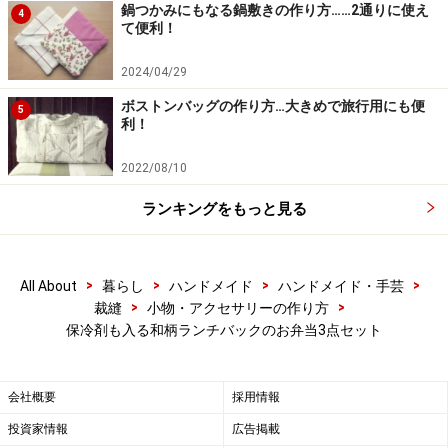
鍋つかみにもなる鍋敷きの作り方……2通りに使え
4
て便利！
2024/04/29
ボストンバッグの作り方…大きめで旅行用にも便
5
利！
2022/08/10
ランキングをもっと見る
>
>
>
>
All About
暮らし
ハンドメイド
ハンドメイド・手芸
>
>
裁縫
小物・アクセサリーの作り方
保冷剤も入る和柄ランチバックのお弁当3点セット
会社概要
採用情報
投資家情報
広告掲載