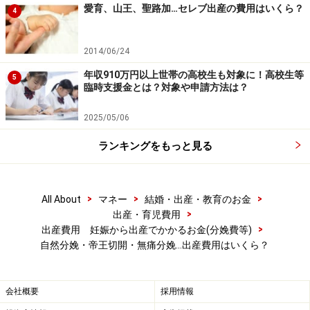
愛育、山王、聖路加…セレブ出産の費用はいくら？
4
無痛分娩のおよその出産費用
2014/06/24
無痛分娩
（和痛分娩という言い方をするところもありま
年収910万円以上世帯の高校生も対象に！高校生等
5
す）は、自然分娩費用に加え、いくらか上乗せされるケ
臨時支援金とは？対象や申請方法は？
ースが多いです。上乗せの額は約1万円から約20万円
2025/05/06
と、医療機関によって開きがあります。
ランキングをもっと見る
無痛分娩は取り扱っている医療機関が少なく、全国で約
150（
日本産科麻酔学会HP
参照）です。大学病院や総合
>
>
>
All About
マネー
結婚・出産・教育のお金
病院など大病院でも無痛分娩の取り扱いがあるとは限り
>
出産・育児費用
ません。無痛分娩を取り扱っている医療機関が1つか2つ
>
出産費用 妊娠から出産でかかるお金(分娩費等)
しかない都道府県もあるため、近所に取り扱いのある医
自然分娩・帝王切開・無痛分娩…出産費用はいくら？
療機関がないこともあるでしょう。また、出産の時間帯
を指定してくるなど、無痛分娩の要件が厳しい医療機関
会社概要
採用情報
もあります。