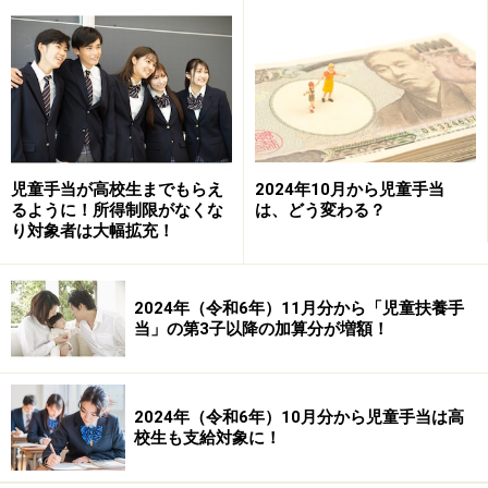
では、例えば個室が1泊4万5000円と、出産費用も約100
万円以上になるそうです。
帝王切開のおよその出産費用
帝王切開
は入院日数が自然分娩の約2倍です。費用は50
児童手当が高校生までもらえ
2024年10月から児童手当
るように！所得制限がなくな
は、どう変わる？
万円から75万円くらいですが、健康保険がきくため、自
り対象者は大幅拡充！
然分娩との費用の違いはそれほど大きくないようです。
時には自然分娩より安くなることもあるようです。
2024年（令和6年）11月分から「児童扶養手
当」の第3子以降の加算分が増額！
ただし、おなかの傷対策に術後用腹帯やケロイド予防の
シリコン・ジェルシート、ウェストニッパーなど入院
前、または入院中に購入すると便利なものもあります。
2024年（令和6年）10月分から児童手当は高
自然分娩費用プラス3万円くらいを見込んでおけば安心
校生も支給対象に！
でしょう。妊娠前から
民間医療保険に入っていると給付
金も支給
されます。