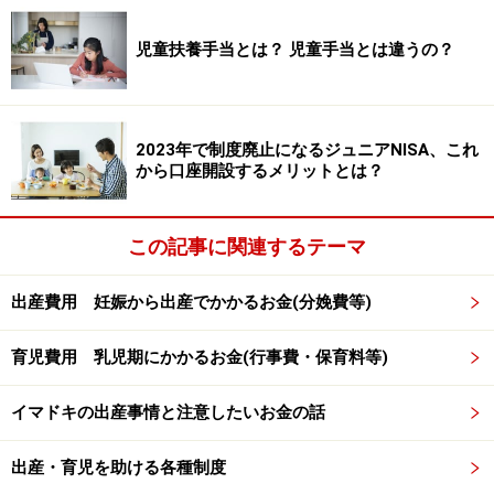
児童扶養手当とは？ 児童手当とは違うの？
合併症や切迫早産の場合の出産費用
妊婦が合併症などを患う場合、50万円から75万円くらい
2023年で制度廃止になるジュニアNISA、これ
の費用に加え、10万円程見込んだ方がいいでしょう。医
から口座開設するメリットとは？
療機関によっては、お子様も一緒に入院だと、子どもの
入院は健康保険がきくので1日約1万円の入院費用分を差
この記事に関連するテーマ
し引いていく医療機関もあります。
出産費用 妊娠から出産でかかるお金(分娩費等)
切迫早産になった場合は、だいたい入院1日に付き1万円
くらい見込むといいでしょう。目安としては1カ月の入
育児費用 乳児期にかかるお金(行事費・保育料等)
院だと出産自体の費用に加えて月20万から30万の入院費
イマドキの出産事情と注意したいお金の話
用が必要です。帝王切開と同じく健康保険がきき、妊娠
前から民間医療に加入している場合は給付金が支給され
出産・育児を助ける各種制度
ます。