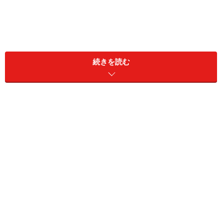
続きを読む
（※）産科医療補償制度に未加入の医療機関で出産した
場合、平成26年12月31日までの出産なら39万円、平成
27年1月1日以降の出産なら40万4000円
自然分娩のおよその出産費用
自然分娩は、医療機関によりますが40万円から75万円く