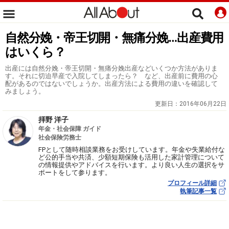
自然分娩・帝王切開・無痛分娩…出産費用
はいくら？
出産には自然分娩・帝王切開・無痛分娩出産などいくつか方法がありま
す。それに切迫早産で入院してしまったら？ など、出産前に費用の心
配があるのではないでしょうか。出産方法による費用の違いを確認して
みましょう。
更新日：
2016年06月22日
拝野 洋子
年金・社会保障 ガイド
社会保険労務士
FPとして随時相談業務をお受けしています。年金や失業給付な
ど公的手当や共済、少額短期保険も活用した家計管理について
の情報提供やアドバイスを行います。より良い人生の選択をサ
ポートをして参ります。
プロフィール詳細
執筆記事一覧