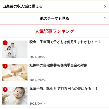
出産後の収入減に備える
帝王切開や切迫早産のように事前に入院がわかっている
場合もしくは通院で高額な医療費が予想される場合は、
他のテーマも見る
限度額適用認定証を健保組合もしくは協会けんぽもしく
はお住まいの市区町村役場に申請しましょう。高額療養
人気記事ランキング
費を健保組合または国保組合で立て替えてくれます
税金・手当面で子どもは何月生まれがおトク？
1
2021/10/22
妊娠中の自宅療養も傷病手当金の対象
2
2019/09/24
児童手当、誕生月で11万円もの差になる！？
3
2023/06/14