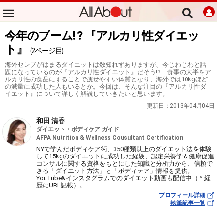
今年のブーム! ? 『アルカリ性ダイエッ
ト』
(2ページ目)
海外セレブがはまるダイエットは数知れずありますが、今じわじわと話
題になっているのが『アルカリ性ダイエット』だそう!? 食事の大半をア
ルカリ性の食品にすることで痩せやすい体質となり、海外では10kgほど
の減量に成功した人もいるとか。今回は、そんな注目の『アルカリ性ダ
イエット』について詳しく解説していきたいと思います。
更新日：
2013年04月04日
和田 清香
ダイエット・ボディケア ガイド
AFPA Nutrition & Wellness Cousultant Certification
NYで学んだボディケア術、350種類以上のダイエット法を体験
して15kgのダイエットに成功した経験、認定栄養学＆健康促進
コンサルに関する資格をもとにした知識と分析力から、信頼で
きる「ダイエット方法」と「ボディケア」情報を提供。
YouTube&インスタグラムでのダイエット動画も配信中（＊経
歴にURL記載）。
プロフィール詳細
執筆記事一覧