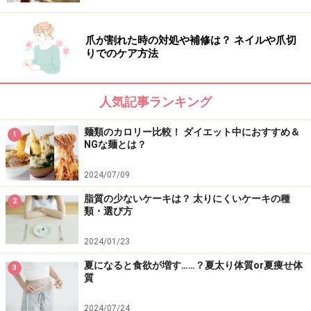
爪が割れた時の対処や補修は？ ネイルや爪切
りでのケア方法
人気記事ランキング
麺類のカロリー比較！ ダイエット中におすすめ＆
1
NGな麺とは？
2024/07/09
脂質の少ないケーキは？ 太りにくいケーキの種
2
類・選び方
2024/01/23
夏になると食欲が増す……？夏太り体質or夏痩せ体
3
質
2024/07/24