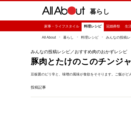
暮らし
家事・ライフスタイル
料理レシピ
冠婚葬祭
生
All About
暮らし
料理レシピ
みんなの投稿レ
みんなの投稿レシピ
／おすすめ肉のおかずレシピ
豚肉とたけのこのチンジ
豆板醤のピリ辛と、味噌の風味が食欲をそそります。ご飯がど
投稿記事