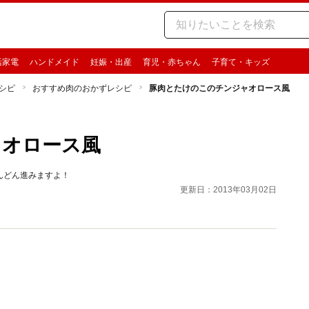
活家電
ハンドメイド
妊娠・出産
育児・赤ちゃん
子育て・キッズ
シピ
おすすめ肉のおかずレシピ
豚肉とたけのこのチンジャオロース風
ャオロース風
んどん進みますよ！
更新日：2013年03月02日