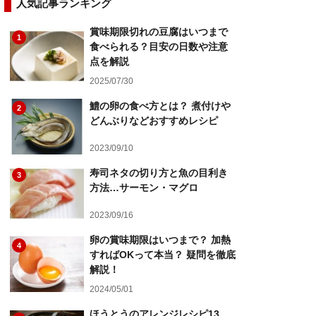
人気記事ランキング
賞味期限切れの豆腐はいつまで
1
食べられる？目安の日数や注意
点を解説
2025/07/30
鱧の卵の食べ方とは？ 煮付けや
2
どんぶりなどおすすめレシピ
2023/09/10
寿司ネタの切り方と魚の目利き
3
方法…サーモン・マグロ
2023/09/16
卵の賞味期限はいつまで？ 加熱
4
すればOKって本当？ 疑問を徹底
解説！
2024/05/01
ほうとうのアレンジレシピ13