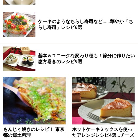
食べる時に少し七味唐辛子をかけていただきます。
ケーキのようなちらし寿司など……華やか「ち
※記事内容は執筆時点のものです。最新の内容をご確認くださ
らし寿司」レシピ6選
い。
※衛生面および保存状態に起因して食中毒や体調不良を引き起こ
す場合があります。必ず清潔な状態で、正しい方法で行い、なる
べく早めにお召し上がりください。また、持ち運びの際は保存方
法に注意してください。
基本＆ユニークな変わり種も！節分に作りたい
恵方巻きのレシピ9選
【編集部おすすめの購入サイト】
Amazonで人気レシピの書籍をチェック！
楽天市場で人気レシピの書籍をチェック！
もんじゃ焼きのレシピ！ 東京
ホットケーキミックスを使っ
都の郷土料理
たアレンジレシピ4選…チーズ