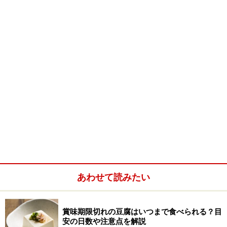
沸騰したお湯で2、3分ゆでてから、水にさらし、皮
をむきます。
あわせて読みたい
ふきは数センチの長さに切って、油揚げも細く切っ
ておきます。
賞味期限切れの豆腐はいつまで食べられる？目
材料をいれて10分ほど煮ます。
安の日数や注意点を解説