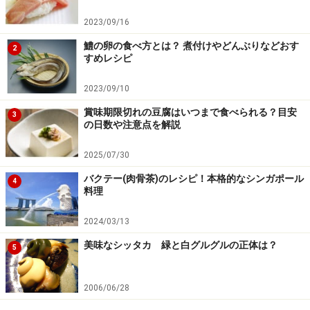
2023/09/16
鱧の卵の食べ方とは？ 煮付けやどんぶりなどおす
2
すめレシピ
2023/09/10
賞味期限切れの豆腐はいつまで食べられる？目安
3
の日数や注意点を解説
2025/07/30
バクテー(肉骨茶)のレシピ！本格的なシンガポール
4
料理
2024/03/13
美味なシッタカ 緑と白グルグルの正体は？
5
2006/06/28