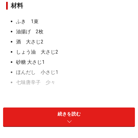
材料
ふき 1束
油揚げ 2枚
酒 大さじ2
しょう油 大さじ2
砂糖 大さじ1
ほんだし 小さじ1
七味唐辛子 少々
作り方
続きを読む
ふきに塩をふって、まな板の上でごしごしと板ずり
します。