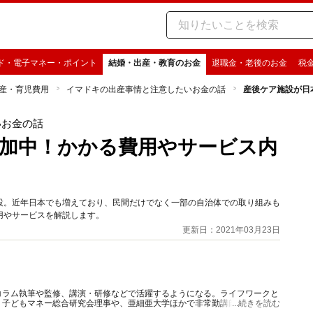
ド・電子マネー・ポイント
結婚・出産・教育のお金
退職金・老後のお金
税
産・育児費用
イマドキの出産事情と注意したいお金の話
産後ケア施設が日
いお金の話
加中！かかる費用やサービス内
設。近年日本でも増えており、民間だけでなく一部の自治体での取り組みも
用やサービスを解説します。
更新日：2021年03月23日
コラム執筆や監修、講演・研修などで活躍するようになる。ライフワークと
、子どもマネー総合研究会理事や、亜細亜大学ほかで非常勤講師も務める。
...続きを読む