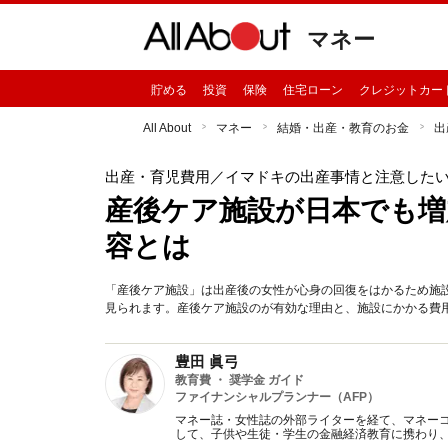
マネー
貯める
投資
保険
住宅ローン
クレジットカー
All About
マネー
結婚・出産・教育のお金
出
出産・育児費用
／イマドキの出産事情と注意した
産後ケア施設が日本でも増
容とは
「産後ケア施設」は出産後の女性が心身の回復をはかるため施
見られます。産後ケア施設のが有効な理由と、施設にかかる費
豊田 眞弓
教育費 ・ 奨学金 ガイド
ファイナンシャルプランナー（AFP）
マネー誌・女性誌の外部ライターを経て、マネー
して、子供や生徒・学生の金融経済教育に携わり