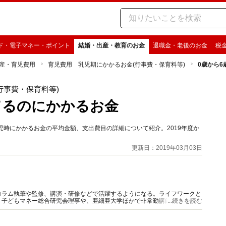
ド・電子マネー・ポイント
結婚・出産・教育のお金
退職金・老後のお金
税
産・育児費用
育児費用 乳児期にかかるお金(行事費・保育料等)
0歳から
行事費・保育料等)
てるのにかかるお金
児時にかかるお金の平均金額、支出費目の詳細について紹介。2019年度か
更新日：2019年03月03日
コラム執筆や監修、講演・研修などで活躍するようになる。ライフワークと
、子どもマネー総合研究会理事や、亜細亜大学ほかで非常勤講師も務める。
...続きを読む