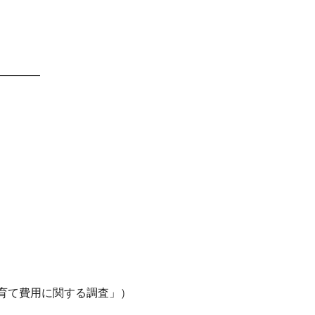
————
育て費用に関する調査」）