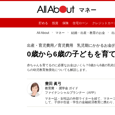
マネー
貯める
投資
保険
住宅ローン
クレジットカー
All About
マネー
結婚・出産・教育のお金
出
出産・育児費用
／育児費用 乳児期にかかるお金(
0歳から6歳の子どもを育
赤ちゃんを育てるのに必要なお金はいくら？0歳から6歳の乳幼
らの幼児教育無償化についても解説します。
豊田 眞弓
教育費 ・ 奨学金 ガイド
ファイナンシャルプランナー（AFP）
マネー誌・女性誌の外部ライターを経て、マネー
して、子供や生徒・学生の金融経済教育に携わり
趣味は講談、猫に添い寝。