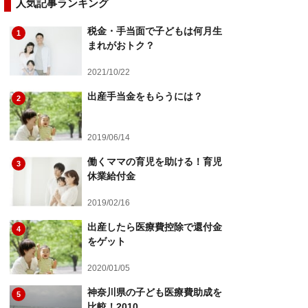
人気記事ランキング
税金・手当面で子どもは何月生
1
まれがおトク？
2021/10/22
出産手当金をもらうには？
2
2019/06/14
働くママの育児を助ける！育児
3
休業給付金
2019/02/16
出産したら医療費控除で還付金
4
をゲット
2020/01/05
神奈川県の子ども医療費助成を
5
比較！2010