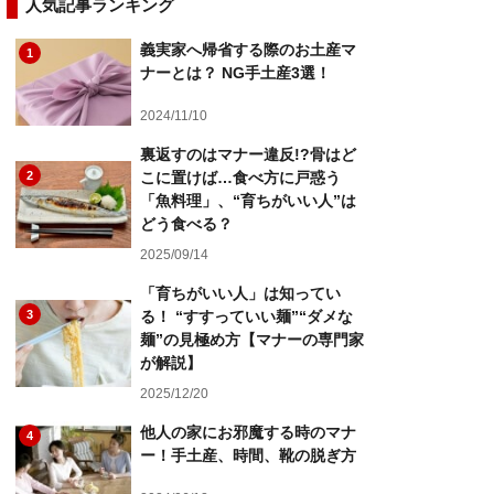
人気記事ランキング
義実家へ帰省する際のお土産マ
1
ナーとは？ NG手土産3選！
2024/11/10
裏返すのはマナー違反!?骨はど
2
こに置けば…食べ方に戸惑う
「魚料理」、“育ちがいい人”は
どう食べる？
2025/09/14
「育ちがいい人」は知ってい
3
る！ “すすっていい麺”“ダメな
麺”の見極め方【マナーの専門家
が解説】
2025/12/20
他人の家にお邪魔する時のマナ
4
ー！手土産、時間、靴の脱ぎ方