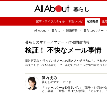
暮らし
家事・ライフスタイル
料理レシピ
冠婚葬祭
生
All About
暮らし
冠婚葬祭
暮らしのマナー
暮らしのマナー
／マナー・作法関連情報
検証！ 不快なメール事情
日常何気なく行っているメールの書き方や送り方にも、それぞ
与えてしまっているかも…？ あなたのメールが気づかぬうちに
諏内 えみ
暮らしのマナー ガイド
「マナースクールEMI SUNAI」「親子・お受験作法教室 」代表。 大ベストセラー「『育ち
と」著者。「世界一受けたい授業」「ぐるナイ」「ホン
ラマで女優のエレガント所作指導にも定評。