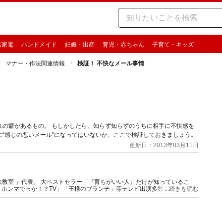
活家電
ハンドメイド
妊娠・出産
育児・赤ちゃん
子育て・キッズ
マナー・作法関連情報
検証！ 不快なメール事情
れの癖があるもの。 もしかしたら、知らず知らずのうちに相手に不快感を
“感じの悪いメール”になってはいないか、ここで検証しておきましょう。
更新日：2013年03月11日
がいい人』だけが知っているこ
マでっか！？TV」「王様のブランチ」等テレビ出演多数。 映画やド
...続きを読む