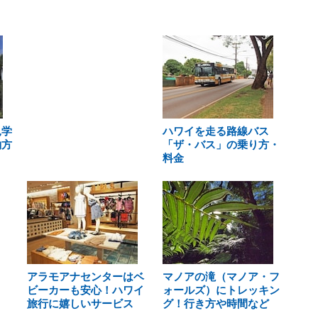
見学
ハワイを走る路線バス
約方
「ザ・バス」の乗り方・
料金
アラモアナセンターはベ
マノアの滝（マノア・フ
ビーカーも安心！ハワイ
ォールズ）にトレッキン
旅行に嬉しいサービス
グ！行き方や時間など