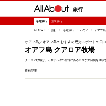
旅行
海外旅行
国内旅行
All About
旅行
海外旅行
ハワイ
オアフ島
オアフ島
／オアフ島のおすすめ観光スポットの口
オアフ島 クアロア牧場
クアロア牧場は、カネオヘ湾の北端にある広大な大自然を満喫
投稿記事